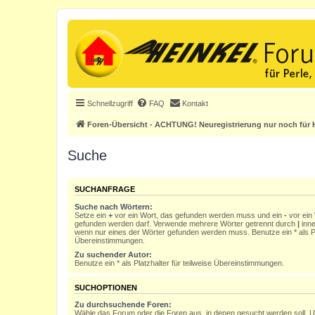
Schnellzugriff
FAQ
Kontakt
Foren-Übersicht - ACHTUNG! Neuregistrierung nur noch für H
Suche
SUCHANFRAGE
Suche nach Wörtern:
Setze ein
+
vor ein Wort, das gefunden werden muss und ein
-
vor ein 
gefunden werden darf. Verwende mehrere Wörter getrennt durch
|
inne
wenn nur eines der Wörter gefunden werden muss. Benutze ein * als Pla
Übereinstimmungen.
Zu suchender Autor:
Benutze ein * als Platzhalter für teilweise Übereinstimmungen.
SUCHOPTIONEN
Zu durchsuchende Foren:
Wähle das Forum oder die Foren aus, in denen gesucht werden soll. 