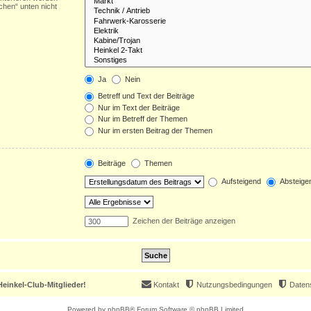
chen“ unten nicht
Ja
Nein
Betreff und Text der Beiträge
Nur im Text der Beiträge
Nur im Betreff der Themen
Nur im ersten Beitrag der Themen
Beiträge
Themen
Aufsteigend
Absteige
Zeichen der Beiträge anzeigen
einkel-Club-Mitglieder!
Kontakt
Nutzungsbedingungen
Daten
Powered by
phpBB
® Forum Software © phpBB Limited