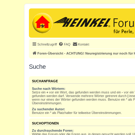
Schnellzugriff
FAQ
Kontakt
Foren-Übersicht - ACHTUNG! Neuregistrierung nur noch für H
Suche
SUCHANFRAGE
Suche nach Wörtern:
Setze ein
+
vor ein Wort, das gefunden werden muss und ein
-
vor ein 
gefunden werden darf. Verwende mehrere Wörter getrennt durch
|
inne
wenn nur eines der Wörter gefunden werden muss. Benutze ein * als Pla
Übereinstimmungen.
Zu suchender Autor:
Benutze ein * als Platzhalter für teilweise Übereinstimmungen.
SUCHOPTIONEN
Zu durchsuchende Foren:
Wähle das Forum oder die Foren aus, in denen gesucht werden soll. 