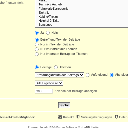
chen“ unten nicht
Ja
Nein
Betreff und Text der Beiträge
Nur im Text der Beiträge
Nur im Betreff der Themen
Nur im ersten Beitrag der Themen
Beiträge
Themen
Aufsteigend
Absteige
Zeichen der Beiträge anzeigen
einkel-Club-Mitglieder!
Kontakt
Nutzungsbedingungen
Daten
Powered by
phpBB
® Forum Software © phpBB Limited