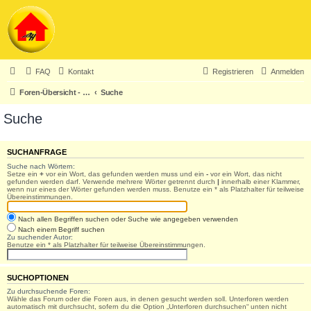
FAQ
Kontakt
Registrieren
Anmelden
Foren-Übersicht - ACHTUNG! Neuregistrierung nur noch für Heinkel-Club-Mitglieder!
Suche
Suche
SUCHANFRAGE
Suche nach Wörtern:
Setze ein
+
vor ein Wort, das gefunden werden muss und ein
-
vor ein Wort, das nicht
gefunden werden darf. Verwende mehrere Wörter getrennt durch
|
innerhalb einer Klammer,
wenn nur eines der Wörter gefunden werden muss. Benutze ein * als Platzhalter für teilweise
Übereinstimmungen.
Nach allen Begriffen suchen oder Suche wie angegeben verwenden
Nach einem Begriff suchen
Zu suchender Autor:
Benutze ein * als Platzhalter für teilweise Übereinstimmungen.
SUCHOPTIONEN
Zu durchsuchende Foren:
Wähle das Forum oder die Foren aus, in denen gesucht werden soll. Unterforen werden
automatisch mit durchsucht, sofern du die Option „Unterforen durchsuchen“ unten nicht