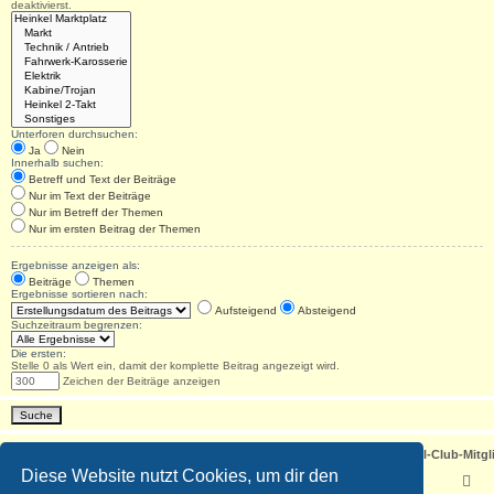
deaktivierst.
Unterforen durchsuchen:
Ja
Nein
Innerhalb suchen:
Betreff und Text der Beiträge
Nur im Text der Beiträge
Nur im Betreff der Themen
Nur im ersten Beitrag der Themen
Ergebnisse anzeigen als:
Beiträge
Themen
Ergebnisse sortieren nach:
Aufsteigend
Absteigend
Suchzeitraum begrenzen:
Die ersten:
Stelle 0 als Wert ein, damit der komplette Beitrag angezeigt wird.
Zeichen der Beiträge anzeigen
Foren-Übersicht - ACHTUNG! Neuregistrierung nur noch für Heinkel-Club-Mitgl
Diese Website nutzt Cookies, um dir den