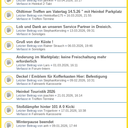
Letzter Beitrag von
jannker
«
03.04.2026, 10:17
Verfasst in
Heinkel 2-Takt
Oldtimer Treffen am Vatertag 14.5.26 " mit Heinkel Parkplatz
Letzter Beitrag von
Heinkelfan175
«
16.03.2026, 21:55
Verfasst in
Treffen-Termine
Lob und Dank an unseren Service Partner in Dreieich.
Letzter Beitrag von
StephanKersting
«
13.03.2026, 09:31
Verfasst in
Sonstiges
Gruß von der Küste !
Letzter Beitrag von
Rainer Strauch
«
06.03.2026, 19:46
Verfasst in
Sonstiges
Anderung im Marktplatz: keine Freischaltung mehr
erforderlich
Letzter Beitrag von
Lars
«
01.03.2026, 16:11
Verfasst in
Forum-Intern
Deckel / Emblem für Kofferkasten Hier: Befestigung
Letzter Beitrag von
StephanKersting
«
09.02.2026, 10:31
Verfasst in
Fahrwerk-Karosserie
Heinkel Touristik 2026
Letzter Beitrag von
joachim
«
21.01.2026, 16:14
Verfasst in
Treffen-Termine
Stoßdämpfer hinter 101 A 0 Kicki
Letzter Beitrag von
TrojanIver
«
17.01.2026, 10:38
Verfasst in
Fahrwerk-Karosserie
Winterpause beendet
Letzter Beitrag von
anh
«
09.01.2026, 17:44