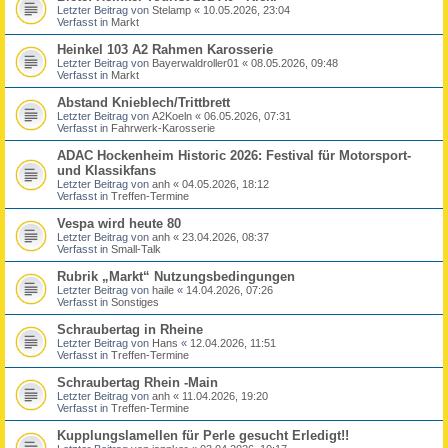
Letzter Beitrag von
Stelamp
«
10.05.2026, 23:04
Verfasst in
Markt
Heinkel 103 A2 Rahmen Karosserie
Letzter Beitrag von
Bayerwaldroller01
«
08.05.2026, 09:48
Verfasst in
Markt
Abstand Knieblech/Trittbrett
Letzter Beitrag von
A2Koeln
«
06.05.2026, 07:31
Verfasst in
Fahrwerk-Karosserie
ADAC Hockenheim Historic 2026: Festival für Motorsport-
und Klassikfans
Letzter Beitrag von
anh
«
04.05.2026, 18:12
Verfasst in
Treffen-Termine
Vespa wird heute 80
Letzter Beitrag von
anh
«
23.04.2026, 08:37
Verfasst in
Small-Talk
Rubrik „Markt“ Nutzungsbedingungen
Letzter Beitrag von
haile
«
14.04.2026, 07:26
Verfasst in
Sonstiges
Schraubertag in Rheine
Letzter Beitrag von
Hans
«
12.04.2026, 11:51
Verfasst in
Treffen-Termine
Schraubertag Rhein -Main
Letzter Beitrag von
anh
«
11.04.2026, 19:20
Verfasst in
Treffen-Termine
Kupplungslamellen für Perle gesucht Erledigt!!