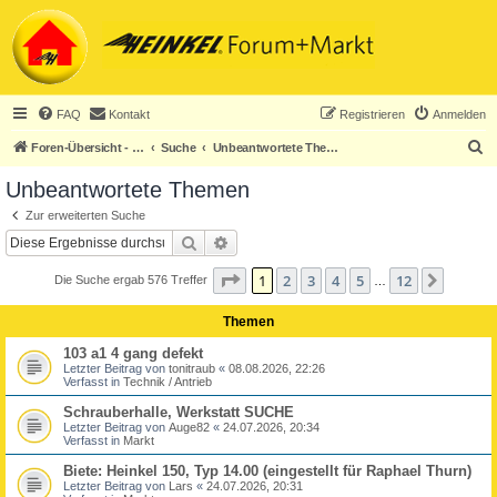
FAQ
Kontakt
Registrieren
Anmelden
S
Foren-Übersicht - ACHTUNG! Neuregistrierung nur noch für Heinkel-Club-Mitglieder!
Suche
Unbeantwortete Themen
u
Unbeantwortete Themen
c
Zur erweiterten Suche
h
Suche
Erweiterte Suche
e
Seite
1
von
12
1
2
3
4
5
12
Nächst
Die Suche ergab 576 Treffer
…
Themen
103 a1 4 gang defekt
Letzter Beitrag von
tonitraub
«
08.08.2026, 22:26
Verfasst in
Technik / Antrieb
Schrauberhalle, Werkstatt SUCHE
Letzter Beitrag von
Auge82
«
24.07.2026, 20:34
Verfasst in
Markt
Biete: Heinkel 150, Typ 14.00 (eingestellt für Raphael Thurn)
Letzter Beitrag von
Lars
«
24.07.2026, 20:31