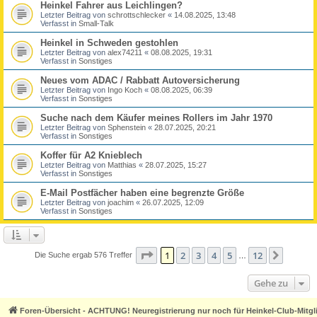
Heinkel Fahrer aus Leichlingen?
Letzter Beitrag von
schrottschlecker
«
14.08.2025, 13:48
Verfasst in
Small-Talk
Heinkel in Schweden gestohlen
Letzter Beitrag von
alex74211
«
08.08.2025, 19:31
Verfasst in
Sonstiges
Neues vom ADAC / Rabbatt Autoversicherung
Letzter Beitrag von
Ingo Koch
«
08.08.2025, 06:39
Verfasst in
Sonstiges
Suche nach dem Käufer meines Rollers im Jahr 1970
Letzter Beitrag von
Sphenstein
«
28.07.2025, 20:21
Verfasst in
Sonstiges
Koffer für A2 Knieblech
Letzter Beitrag von
Matthias
«
28.07.2025, 15:27
Verfasst in
Sonstiges
E-Mail Postfächer haben eine begrenzte Größe
Letzter Beitrag von
joachim
«
26.07.2025, 12:09
Verfasst in
Sonstiges
Seite
1
von
12
1
2
3
4
5
12
Nächst
Die Suche ergab 576 Treffer
…
Gehe zu
Foren-Übersicht - ACHTUNG! Neuregistrierung nur noch für Heinkel-Club-Mitgl