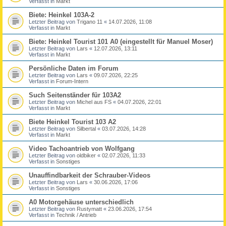
Verfasst in
Markt
Biete: Heinkel 103A-2
Letzter Beitrag von
Trigano 11
«
14.07.2026, 11:08
Verfasst in
Markt
Biete: Heinkel Tourist 101 A0 (eingestellt für Manuel Moser)
Letzter Beitrag von
Lars
«
12.07.2026, 13:11
Verfasst in
Markt
Persönliche Daten im Forum
Letzter Beitrag von
Lars
«
09.07.2026, 22:25
Verfasst in
Forum-Intern
Such Seitenständer für 103A2
Letzter Beitrag von
Michel aus FS
«
04.07.2026, 22:01
Verfasst in
Markt
Biete Heinkel Tourist 103 A2
Letzter Beitrag von
Silbertal
«
03.07.2026, 14:28
Verfasst in
Markt
Video Tachoantrieb von Wolfgang
Letzter Beitrag von
oldbiker
«
02.07.2026, 11:33
Verfasst in
Sonstiges
Unauffindbarkeit der Schrauber-Videos
Letzter Beitrag von
Lars
«
30.06.2026, 17:06
Verfasst in
Sonstiges
A0 Motorgehäuse unterschiedlich
Letzter Beitrag von
Rustymatt
«
23.06.2026, 17:54
Verfasst in
Technik / Antrieb