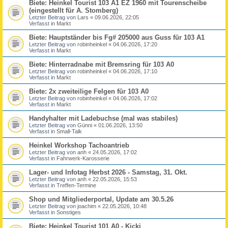
Biete: Heinkel Tourist 103 A1 EZ 1960 mit Tourenscheibe
(eingestellt für A. Stomberg)
Letzter Beitrag von
Lars
«
09.06.2026, 22:05
Verfasst in
Markt
Biete: Hauptständer bis Fg# 205000 aus Guss für 103 A1
Letzter Beitrag von
robinheinkel
«
04.06.2026, 17:20
Verfasst in
Markt
Biete: Hinterradnabe mit Bremsring für 103 A0
Letzter Beitrag von
robinheinkel
«
04.06.2026, 17:10
Verfasst in
Markt
Biete: 2x zweiteilige Felgen für 103 A0
Letzter Beitrag von
robinheinkel
«
04.06.2026, 17:02
Verfasst in
Markt
Handyhalter mit Ladebuchse (mal was stabiles)
Letzter Beitrag von
Günni
«
01.06.2026, 13:50
Verfasst in
Small-Talk
Heinkel Workshop Tachoantrieb
Letzter Beitrag von
anh
«
24.05.2026, 17:02
Verfasst in
Fahrwerk-Karosserie
Lager- und Infotag Herbst 2026 - Samstag, 31. Okt.
Letzter Beitrag von
anh
«
22.05.2026, 15:53
Verfasst in
Treffen-Termine
Shop und Mitgliederportal, Update am 30.5.26
Letzter Beitrag von
joachim
«
22.05.2026, 10:48
Verfasst in
Sonstiges
Biete: Heinkel Tourist 101 A0 - Kicki