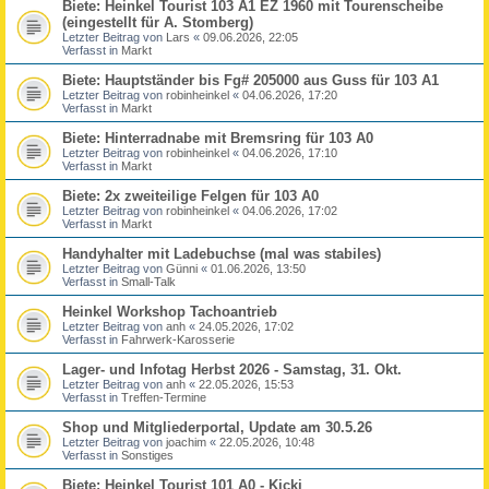
Biete: Heinkel Tourist 103 A1 EZ 1960 mit Tourenscheibe
(eingestellt für A. Stomberg)
Letzter Beitrag von
Lars
«
09.06.2026, 22:05
Verfasst in
Markt
Biete: Hauptständer bis Fg# 205000 aus Guss für 103 A1
Letzter Beitrag von
robinheinkel
«
04.06.2026, 17:20
Verfasst in
Markt
Biete: Hinterradnabe mit Bremsring für 103 A0
Letzter Beitrag von
robinheinkel
«
04.06.2026, 17:10
Verfasst in
Markt
Biete: 2x zweiteilige Felgen für 103 A0
Letzter Beitrag von
robinheinkel
«
04.06.2026, 17:02
Verfasst in
Markt
Handyhalter mit Ladebuchse (mal was stabiles)
Letzter Beitrag von
Günni
«
01.06.2026, 13:50
Verfasst in
Small-Talk
Heinkel Workshop Tachoantrieb
Letzter Beitrag von
anh
«
24.05.2026, 17:02
Verfasst in
Fahrwerk-Karosserie
Lager- und Infotag Herbst 2026 - Samstag, 31. Okt.
Letzter Beitrag von
anh
«
22.05.2026, 15:53
Verfasst in
Treffen-Termine
Shop und Mitgliederportal, Update am 30.5.26
Letzter Beitrag von
joachim
«
22.05.2026, 10:48
Verfasst in
Sonstiges
Biete: Heinkel Tourist 101 A0 - Kicki