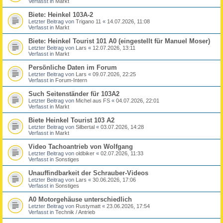
Verfasst in
Markt
Biete: Heinkel 103A-2
Letzter Beitrag von
Trigano 11
«
14.07.2026, 11:08
Verfasst in
Markt
Biete: Heinkel Tourist 101 A0 (eingestellt für Manuel Moser)
Letzter Beitrag von
Lars
«
12.07.2026, 13:11
Verfasst in
Markt
Persönliche Daten im Forum
Letzter Beitrag von
Lars
«
09.07.2026, 22:25
Verfasst in
Forum-Intern
Such Seitenständer für 103A2
Letzter Beitrag von
Michel aus FS
«
04.07.2026, 22:01
Verfasst in
Markt
Biete Heinkel Tourist 103 A2
Letzter Beitrag von
Silbertal
«
03.07.2026, 14:28
Verfasst in
Markt
Video Tachoantrieb von Wolfgang
Letzter Beitrag von
oldbiker
«
02.07.2026, 11:33
Verfasst in
Sonstiges
Unauffindbarkeit der Schrauber-Videos
Letzter Beitrag von
Lars
«
30.06.2026, 17:06
Verfasst in
Sonstiges
A0 Motorgehäuse unterschiedlich
Letzter Beitrag von
Rustymatt
«
23.06.2026, 17:54
Verfasst in
Technik / Antrieb