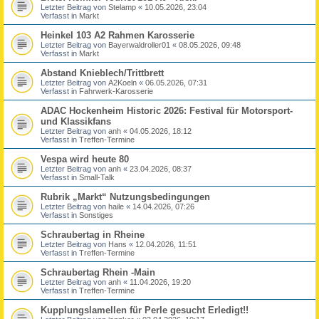
Letzter Beitrag von
Stelamp
«
10.05.2026, 23:04
Verfasst in
Markt
Heinkel 103 A2 Rahmen Karosserie
Letzter Beitrag von
Bayerwaldroller01
«
08.05.2026, 09:48
Verfasst in
Markt
Abstand Knieblech/Trittbrett
Letzter Beitrag von
A2Koeln
«
06.05.2026, 07:31
Verfasst in
Fahrwerk-Karosserie
ADAC Hockenheim Historic 2026: Festival für Motorsport-
und Klassikfans
Letzter Beitrag von
anh
«
04.05.2026, 18:12
Verfasst in
Treffen-Termine
Vespa wird heute 80
Letzter Beitrag von
anh
«
23.04.2026, 08:37
Verfasst in
Small-Talk
Rubrik „Markt“ Nutzungsbedingungen
Letzter Beitrag von
haile
«
14.04.2026, 07:26
Verfasst in
Sonstiges
Schraubertag in Rheine
Letzter Beitrag von
Hans
«
12.04.2026, 11:51
Verfasst in
Treffen-Termine
Schraubertag Rhein -Main
Letzter Beitrag von
anh
«
11.04.2026, 19:20
Verfasst in
Treffen-Termine
Kupplungslamellen für Perle gesucht Erledigt!!