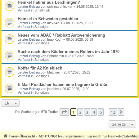
Heinkel Fahrer aus Leichlingen?
Letzter Beitrag von
schrottschlecker
«
14.08.2025, 13:48
Verfasst in
Small-Talk
Heinkel in Schweden gestohlen
Letzter Beitrag von
alex74211
«
08.08.2025, 19:31
Verfasst in
Sonstiges
Neues vom ADAC / Rabbatt Autoversicherung
Letzter Beitrag von
Ingo Koch
«
08.08.2025, 06:39
Verfasst in
Sonstiges
Suche nach dem Käufer meines Rollers im Jahr 1970
Letzter Beitrag von
Sphenstein
«
28.07.2025, 20:21
Verfasst in
Sonstiges
Koffer für A2 Knieblech
Letzter Beitrag von
Matthias
«
28.07.2025, 15:27
Verfasst in
Sonstiges
E-Mail Postfächer haben eine begrenzte Größe
Letzter Beitrag von
joachim
«
26.07.2025, 12:09
Verfasst in
Sonstiges
Seite
1
von
12
1
2
3
4
5
12
Nächst
Die Suche ergab 576 Treffer
…
Gehe zu
Foren-Übersicht - ACHTUNG! Neuregistrierung nur noch für Heinkel-Club-Mitgl