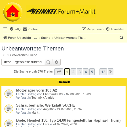
FAQ
Kontakt
Registrieren
Anmelden
S
Foren-Übersicht - ACHTUNG! Neuregistrierung nur noch für Heinkel-Club-Mitglieder!
Suche
Unbeantwortete Themen
u
Unbeantwortete Themen
c
Zur erweiterten Suche
h
Suche
Erweiterte Suche
e
Seite
1
von
12
1
2
3
4
5
12
Nächst
Die Suche ergab 576 Treffer
…
Themen
Motorlager vorn 103 A2
Letzter Beitrag von
Eberhard9389
«
07.08.2026, 15:09
Verfasst in
Technik / Antrieb
Schrauberhalle, Werkstatt SUCHE
Letzter Beitrag von
Auge82
«
24.07.2026, 20:34
Verfasst in
Markt
Biete: Heinkel 150, Typ 14.00 (eingestellt für Raphael Thurn)
Letzter Beitrag von
Lars
«
24.07.2026, 20:31