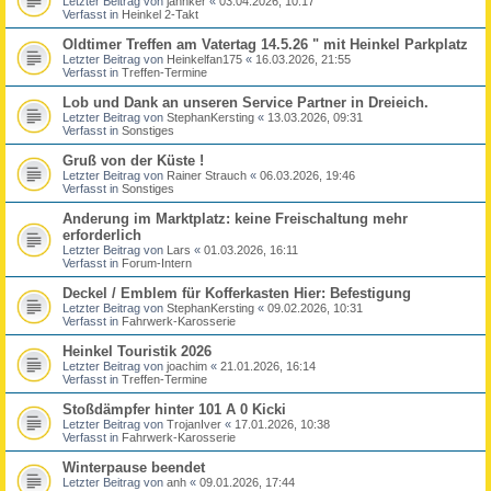
Letzter Beitrag von
jannker
«
03.04.2026, 10:17
Verfasst in
Heinkel 2-Takt
Oldtimer Treffen am Vatertag 14.5.26 " mit Heinkel Parkplatz
Letzter Beitrag von
Heinkelfan175
«
16.03.2026, 21:55
Verfasst in
Treffen-Termine
Lob und Dank an unseren Service Partner in Dreieich.
Letzter Beitrag von
StephanKersting
«
13.03.2026, 09:31
Verfasst in
Sonstiges
Gruß von der Küste !
Letzter Beitrag von
Rainer Strauch
«
06.03.2026, 19:46
Verfasst in
Sonstiges
Anderung im Marktplatz: keine Freischaltung mehr
erforderlich
Letzter Beitrag von
Lars
«
01.03.2026, 16:11
Verfasst in
Forum-Intern
Deckel / Emblem für Kofferkasten Hier: Befestigung
Letzter Beitrag von
StephanKersting
«
09.02.2026, 10:31
Verfasst in
Fahrwerk-Karosserie
Heinkel Touristik 2026
Letzter Beitrag von
joachim
«
21.01.2026, 16:14
Verfasst in
Treffen-Termine
Stoßdämpfer hinter 101 A 0 Kicki
Letzter Beitrag von
TrojanIver
«
17.01.2026, 10:38
Verfasst in
Fahrwerk-Karosserie
Winterpause beendet
Letzter Beitrag von
anh
«
09.01.2026, 17:44