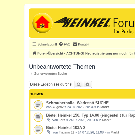
Schnellzugriff
FAQ
Kontakt
Foren-Übersicht - ACHTUNG! Neuregistrierung nur noch für H
Unbeantwortete Themen
Zur erweiterten Suche
Suche
Erweiterte Suche
THEMEN
Schrauberhalle, Werkstatt SUCHE
von
Auge82
»
24.07.2026, 20:34
» in
Markt
Biete: Heinkel 150, Typ 14.00 (eingestellt für R
von
Lars
»
24.07.2026, 20:31
» in
Markt
Biete: Heinkel 103A-2
von
Trigano 11
»
14.07.2026, 11:08
» in
Markt