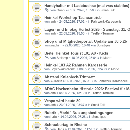
Handyhalter mit Ladebuchse (mal was stabiles)
von
Günni
»
01.06.2026, 13:50
» in
Small-Talk
Heinkel Workshop Tachoantrieb
von
anh
»
24.05.2026, 17:02
» in
Fahrwerk-Karosserie
Lager- und Infotag Herbst 2026 - Samstag, 31. O
von
anh
»
22.05.2026, 15:53
» in
Treffen-Termine
Shop und Mitgliederportal, Update am 30.5.26
von
joachim
»
22.05.2026, 10:48
» in
Sonstiges
Biete: Heinkel Tourist 101 A0 - Kicki
von
Stelamp
»
10.05.2026, 23:04
» in
Markt
Heinkel 103 A2 Rahmen Karosserie
von
Bayerwaldroller01
»
08.05.2026, 09:48
» in
Markt
Abstand Knieblech/Trittbrett
von
A2Koeln
»
06.05.2026, 07:31
» in
Fahrwerk-Karosserie
ADAC Hockenheim Historic 2026: Festival für M
von
anh
»
04.05.2026, 18:12
» in
Treffen-Termine
Vespa wird heute 80
von
anh
»
23.04.2026, 08:37
» in
Small-Talk
Rubrik „Markt“ Nutzungsbedingungen
von
haile
»
14.04.2026, 07:26
» in
Sonstiges
Schraubertag in Rheine
von
Hans
»
12.04.2026, 11:51
» in
Treffen-Termine