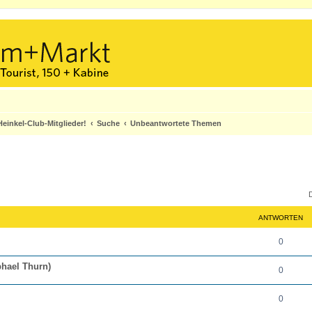
einkel-Club-Mitglieder!
Suche
Unbeantwortete Themen
ANTWORTEN
A
0
n
aphael Thurn)
A
0
t
n
w
A
0
t