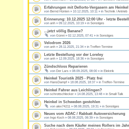
Erfahrungen mit Dellorto-Vergasern am Heinkel
von
Bernd Hünten
»
10.12.2025, 10:11
» in
Technik / Antrieb
Erinnerung: 10.12.2025 12:00 Uhr - letzte Best
von
anh
»
09.12.2025, 10:19
» in
Sonstiges
...jetzt völlig Banane?
von
Günni
»
02.12.2025, 07:41
» in
Sonstiges
Velodrom 2026
von
anh
»
28.11.2025, 21:34
» in
Treffen-Termine
Letzte Bestellung vor der Loreley
von
anh
»
12.09.2025, 18:36
» in
Sonstiges
Zündschloss Reparieren
von
Der Lars
»
08.09.2025, 08:00
» in
Elektrik
Heinkel Touristik 2025 - Platz frei
von
HansDampf
»
18.08.2025, 18:37
» in
Treffen-Termine
Heinkel Fahrer aus Leichlingen?
von
schrottschlecker
»
14.08.2025, 13:48
» in
Small-Talk
Heinkel in Schweden gestohlen
von
alex74211
»
08.08.2025, 19:31
» in
Sonstiges
Neues vom ADAC / Rabbatt Autoversicherung
von
Ingo Koch
»
08.08.2025, 06:39
» in
Sonstiges
Suche nach dem Käufer meines Rollers im Jahr