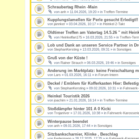
Schraubertag Rhein -Main
von
anh
»
11.04.2026, 19:20
» in
Treffen-Termine
Kupplungslamellen für Perle gesucht Erledigt!!
von
jannker
»
03.04.2026, 10:17
» in
Heinkel 2-Takt
Oldtimer Treffen am Vatertag 14.5.26 " mit Hein
von
Heinkelfan175
»
16.03.2026, 21:55
» in
Treffen-Ter
Lob und Dank an unseren Service Partner in Dr
von
StephanKersting
»
13.03.2026, 09:31
» in
Sonstiges
Gruß von der Küste !
von
Rainer Strauch
»
06.03.2026, 19:46
» in
Sonstiges
Anderung im Marktplatz: keine Freischaltung me
von
Lars
»
01.03.2026, 16:11
» in
Forum-Intern
Deckel / Emblem für Kofferkasten Hier: Befesti
von
StephanKersting
»
09.02.2026, 10:31
» in
Fahrwerk-
Heinkel Touristik 2026
von
joachim
»
21.01.2026, 16:14
» in
Treffen-Termine
Stoßdämpfer hinter 101 A 0 Kicki
von
TrojanIver
»
17.01.2026, 10:38
» in
Fahrwerk-Karosseri
Winterpause beendet
von
anh
»
09.01.2026, 17:44
» in
Sonstiges
Sitzbankscharnier, Klinke , Beschlag
von
Federmann
»
28.12.2025, 17:25
» in
Fahrwerk-Karosser