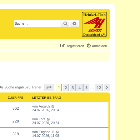
Suche
Erweiterte Suche
Registrieren
Anmelden
Seite
1
von
12
1
2
3
4
5
12
Nächste
Die Suche ergab 575 Treffer
…
ZUGRIFFE
LETZTER BEITRAG
L
von
Auge82
Z
362
e
24.07.2026, 20:34
t
u
z
L
von
Lars
Z
228
t
e
24.07.2026, 20:31
g
e
t
r
u
z
L
von
Trigano 11
r
B
Z
319
t
e
14.07.2026, 11:08
e
g
e
t
i