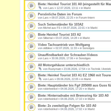
Biete: Heinkel Tourist 101 A0 (eingestellt für M
von
Lars
»
12.07.2026, 13:11
» in
Markt
Persönliche Daten im Forum
von
Lars
»
09.07.2026, 22:25
» in
Forum-Intern
Such Seitenständer für 103A2
von
Michel aus FS
»
04.07.2026, 22:01
» in
Markt
Biete Heinkel Tourist 103 A2
von
Silbertal
»
03.07.2026, 14:28
» in
Markt
Video Tachoantrieb von Wolfgang
von
oldbiker
»
02.07.2026, 11:33
» in
Sonstiges
Unauffindbarkeit der Schrauber-Videos
von
Lars
»
30.06.2026, 17:06
» in
Sonstiges
A0 Motorgehäuse unterschiedlich
von
Rustymatt
»
23.06.2026, 17:54
» in
Technik / Antrieb
Biete: Heinkel Tourist 103 A1 EZ 1960 mit Toure
von
Lars
»
09.06.2026, 22:05
» in
Markt
Biete: Hauptständer bis Fg# 205000 aus Guss fü
von
robinheinkel
»
04.06.2026, 17:20
» in
Markt
Biete: Hinterradnabe mit Bremsring für 103 A0
von
robinheinkel
»
04.06.2026, 17:10
» in
Markt
Biete: 2x zweiteilige Felgen für 103 A0
von
robinheinkel
»
04.06.2026, 17:02
» in
Markt