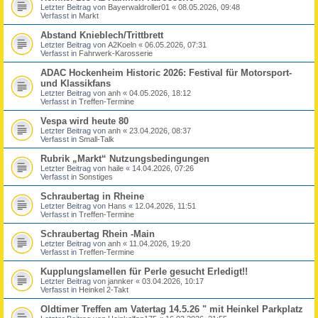
Letzter Beitrag von
Bayerwaldroller01
«
08.05.2026, 09:48
Verfasst in
Markt
Abstand Knieblech/Trittbrett
Letzter Beitrag von
A2Koeln
«
06.05.2026, 07:31
Verfasst in
Fahrwerk-Karosserie
ADAC Hockenheim Historic 2026: Festival für Motorsport-
und Klassikfans
Letzter Beitrag von
anh
«
04.05.2026, 18:12
Verfasst in
Treffen-Termine
Vespa wird heute 80
Letzter Beitrag von
anh
«
23.04.2026, 08:37
Verfasst in
Small-Talk
Rubrik „Markt“ Nutzungsbedingungen
Letzter Beitrag von
haile
«
14.04.2026, 07:26
Verfasst in
Sonstiges
Schraubertag in Rheine
Letzter Beitrag von
Hans
«
12.04.2026, 11:51
Verfasst in
Treffen-Termine
Schraubertag Rhein -Main
Letzter Beitrag von
anh
«
11.04.2026, 19:20
Verfasst in
Treffen-Termine
Kupplungslamellen für Perle gesucht Erledigt!!
Letzter Beitrag von
jannker
«
03.04.2026, 10:17
Verfasst in
Heinkel 2-Takt
Oldtimer Treffen am Vatertag 14.5.26 " mit Heinkel Parkplatz