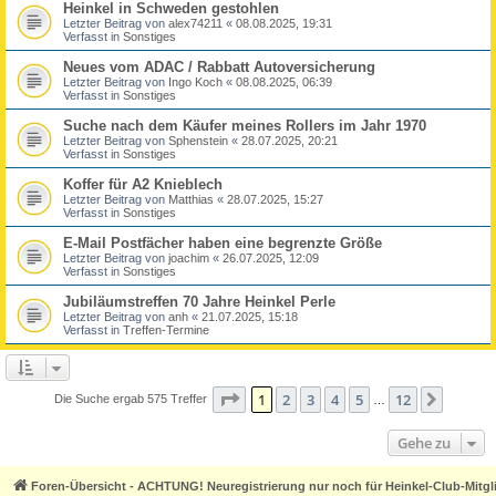
Heinkel in Schweden gestohlen
Letzter Beitrag von
alex74211
«
08.08.2025, 19:31
Verfasst in
Sonstiges
Neues vom ADAC / Rabbatt Autoversicherung
Letzter Beitrag von
Ingo Koch
«
08.08.2025, 06:39
Verfasst in
Sonstiges
Suche nach dem Käufer meines Rollers im Jahr 1970
Letzter Beitrag von
Sphenstein
«
28.07.2025, 20:21
Verfasst in
Sonstiges
Koffer für A2 Knieblech
Letzter Beitrag von
Matthias
«
28.07.2025, 15:27
Verfasst in
Sonstiges
E-Mail Postfächer haben eine begrenzte Größe
Letzter Beitrag von
joachim
«
26.07.2025, 12:09
Verfasst in
Sonstiges
Jubiläumstreffen 70 Jahre Heinkel Perle
Letzter Beitrag von
anh
«
21.07.2025, 15:18
Verfasst in
Treffen-Termine
Seite
1
von
12
1
2
3
4
5
12
Nächst
Die Suche ergab 575 Treffer
…
Gehe zu
Foren-Übersicht - ACHTUNG! Neuregistrierung nur noch für Heinkel-Club-Mitgl