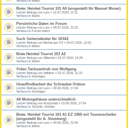
Verfasst in
Markt
Biete: Heinkel Tourist 101 A0 (eingestellt für Manuel Moser)
Letzter Beitrag von
Lars
«
12.07.2026, 13:11
Verfasst in
Markt
Persönliche Daten im Forum
Letzter Beitrag von
Lars
«
09.07.2026, 22:25
Verfasst in
Forum-Intern
Such Seitenständer für 103A2
Letzter Beitrag von
Michel aus FS
«
04.07.2026, 22:01
Verfasst in
Markt
Biete Heinkel Tourist 103 A2
Letzter Beitrag von
Silbertal
«
03.07.2026, 14:28
Verfasst in
Markt
Video Tachoantrieb von Wolfgang
Letzter Beitrag von
oldbiker
«
02.07.2026, 11:33
Verfasst in
Sonstiges
Unauffindbarkeit der Schrauber-Videos
Letzter Beitrag von
Lars
«
30.06.2026, 17:06
Verfasst in
Sonstiges
A0 Motorgehäuse unterschiedlich
Letzter Beitrag von
Rustymatt
«
23.06.2026, 17:54
Verfasst in
Technik / Antrieb
Biete: Heinkel Tourist 103 A1 EZ 1960 mit Tourenscheibe
(eingestellt für A. Stomberg)
Letzter Beitrag von
Lars
«
09.06.2026, 22:05
Verfasst in
Markt