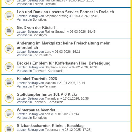
Letzter Beitrag von
Heinkelfan175
«
16.03.2026, 21:55
Verfasst in
Treffen-Termine
Lob und Dank an unseren Service Partner in Dreieich.
Letzter Beitrag von
StephanKersting
«
13.03.2026, 09:31
Verfasst in
Sonstiges
Gruß von der Küste !
Letzter Beitrag von
Rainer Strauch
«
06.03.2026, 19:46
Verfasst in
Sonstiges
Anderung im Marktplatz: keine Freischaltung mehr
erforderlich
Letzter Beitrag von
Lars
«
01.03.2026, 16:11
Verfasst in
Forum-Intern
Deckel / Emblem für Kofferkasten Hier: Befestigung
Letzter Beitrag von
StephanKersting
«
09.02.2026, 10:31
Verfasst in
Fahrwerk-Karosserie
Heinkel Touristik 2026
Letzter Beitrag von
joachim
«
21.01.2026, 16:14
Verfasst in
Treffen-Termine
Stoßdämpfer hinter 101 A 0 Kicki
Letzter Beitrag von
TrojanIver
«
17.01.2026, 10:38
Verfasst in
Fahrwerk-Karosserie
Winterpause beendet
Letzter Beitrag von
anh
«
09.01.2026, 17:44
Verfasst in
Sonstiges
Sitzbankscharnier, Klinke , Beschlag
Letzter Beitrag von
Federmann
«
28.12.2025, 17:25