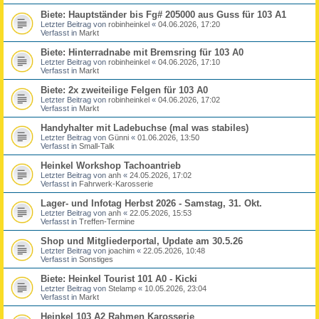
Biete: Hauptständer bis Fg# 205000 aus Guss für 103 A1
Letzter Beitrag von
robinheinkel
«
04.06.2026, 17:20
Verfasst in
Markt
Biete: Hinterradnabe mit Bremsring für 103 A0
Letzter Beitrag von
robinheinkel
«
04.06.2026, 17:10
Verfasst in
Markt
Biete: 2x zweiteilige Felgen für 103 A0
Letzter Beitrag von
robinheinkel
«
04.06.2026, 17:02
Verfasst in
Markt
Handyhalter mit Ladebuchse (mal was stabiles)
Letzter Beitrag von
Günni
«
01.06.2026, 13:50
Verfasst in
Small-Talk
Heinkel Workshop Tachoantrieb
Letzter Beitrag von
anh
«
24.05.2026, 17:02
Verfasst in
Fahrwerk-Karosserie
Lager- und Infotag Herbst 2026 - Samstag, 31. Okt.
Letzter Beitrag von
anh
«
22.05.2026, 15:53
Verfasst in
Treffen-Termine
Shop und Mitgliederportal, Update am 30.5.26
Letzter Beitrag von
joachim
«
22.05.2026, 10:48
Verfasst in
Sonstiges
Biete: Heinkel Tourist 101 A0 - Kicki
Letzter Beitrag von
Stelamp
«
10.05.2026, 23:04
Verfasst in
Markt
Heinkel 103 A2 Rahmen Karosserie