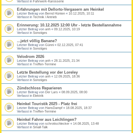
Verfasst in
Fahrwerk-Karosserie
Erfahrungen mit Dellorto-Vergasern am Heinkel
Letzter Beitrag von
Bernd Hünten
«
10.12.2025, 10:11
Verfasst in
Technik / Antrieb
Erinnerung: 10.12.2025 12:00 Uhr - letzte Bestellannahme
Letzter Beitrag von
anh
«
09.12.2025, 10:19
Verfasst in
Sonstiges
...jetzt völlig Banane?
Letzter Beitrag von
Günni
«
02.12.2025, 07:41
Verfasst in
Sonstiges
Velodrom 2026
Letzter Beitrag von
anh
«
28.11.2025, 21:34
Verfasst in
Treffen-Termine
Letzte Bestellung vor der Loreley
Letzter Beitrag von
anh
«
12.09.2025, 18:36
Verfasst in
Sonstiges
Zündschloss Reparieren
Letzter Beitrag von
Der Lars
«
08.09.2025, 08:00
Verfasst in
Elektrik
Heinkel Touristik 2025 - Platz frei
Letzter Beitrag von
HansDampf
«
18.08.2025, 18:37
Verfasst in
Treffen-Termine
Heinkel Fahrer aus Leichlingen?
Letzter Beitrag von
schrottschlecker
«
14.08.2025, 13:48
Verfasst in
Small-Talk