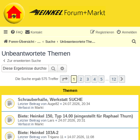
FAQ
Kontakt
Registrieren
Anmelden
S
Foren-Übersicht - ACHTUNG! Neuregistrierung nur noch für Heinkel-Club-Mitglieder!
Suche
Unbeantwortete Themen
u
Unbeantwortete Themen
c
Zur erweiterten Suche
h
Suche
Erweiterte Suche
e
Seite
1
von
12
1
2
3
4
5
12
Nächst
Die Suche ergab 575 Treffer
…
Themen
Schrauberhalle, Werkstatt SUCHE
Letzter Beitrag von
Auge82
«
24.07.2026, 20:34
Verfasst in
Markt
Biete: Heinkel 150, Typ 14.00 (eingestellt für Raphael Thurn)
Letzter Beitrag von
Lars
«
24.07.2026, 20:31
Verfasst in
Markt
Biete: Heinkel 103A-2
Letzter Beitrag von
Trigano 11
«
14.07.2026, 11:08