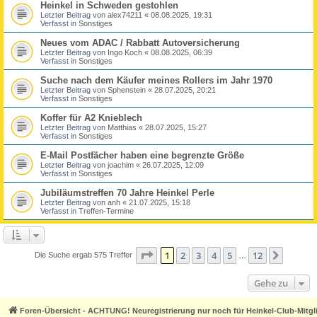
Heinkel in Schweden gestohlen
Letzter Beitrag von
alex74211
«
08.08.2025, 19:31
Verfasst in
Sonstiges
Neues vom ADAC / Rabbatt Autoversicherung
Letzter Beitrag von
Ingo Koch
«
08.08.2025, 06:39
Verfasst in
Sonstiges
Suche nach dem Käufer meines Rollers im Jahr 1970
Letzter Beitrag von
Sphenstein
«
28.07.2025, 20:21
Verfasst in
Sonstiges
Koffer für A2 Knieblech
Letzter Beitrag von
Matthias
«
28.07.2025, 15:27
Verfasst in
Sonstiges
E-Mail Postfächer haben eine begrenzte Größe
Letzter Beitrag von
joachim
«
26.07.2025, 12:09
Verfasst in
Sonstiges
Jubiläumstreffen 70 Jahre Heinkel Perle
Letzter Beitrag von
anh
«
21.07.2025, 15:18
Verfasst in
Treffen-Termine
Seite
1
von
12
1
2
3
4
5
12
Nächst
Die Suche ergab 575 Treffer
…
Gehe zu
Foren-Übersicht - ACHTUNG! Neuregistrierung nur noch für Heinkel-Club-Mitgl