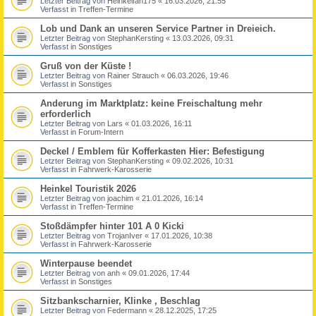
Letzter Beitrag von
Heinkelfan175
«
16.03.2026, 21:55
Verfasst in
Treffen-Termine
Lob und Dank an unseren Service Partner in Dreieich.
Letzter Beitrag von
StephanKersting
«
13.03.2026, 09:31
Verfasst in
Sonstiges
Gruß von der Küste !
Letzter Beitrag von
Rainer Strauch
«
06.03.2026, 19:46
Verfasst in
Sonstiges
Anderung im Marktplatz: keine Freischaltung mehr
erforderlich
Letzter Beitrag von
Lars
«
01.03.2026, 16:11
Verfasst in
Forum-Intern
Deckel / Emblem für Kofferkasten Hier: Befestigung
Letzter Beitrag von
StephanKersting
«
09.02.2026, 10:31
Verfasst in
Fahrwerk-Karosserie
Heinkel Touristik 2026
Letzter Beitrag von
joachim
«
21.01.2026, 16:14
Verfasst in
Treffen-Termine
Stoßdämpfer hinter 101 A 0 Kicki
Letzter Beitrag von
TrojanIver
«
17.01.2026, 10:38
Verfasst in
Fahrwerk-Karosserie
Winterpause beendet
Letzter Beitrag von
anh
«
09.01.2026, 17:44
Verfasst in
Sonstiges
Sitzbankscharnier, Klinke , Beschlag
Letzter Beitrag von
Federmann
«
28.12.2025, 17:25