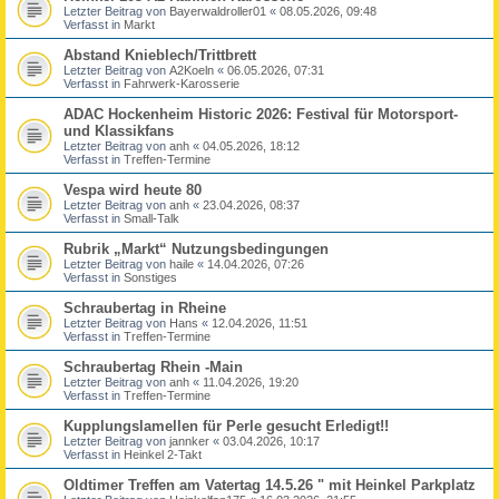
Letzter Beitrag von
Bayerwaldroller01
«
08.05.2026, 09:48
Verfasst in
Markt
Abstand Knieblech/Trittbrett
Letzter Beitrag von
A2Koeln
«
06.05.2026, 07:31
Verfasst in
Fahrwerk-Karosserie
ADAC Hockenheim Historic 2026: Festival für Motorsport-
und Klassikfans
Letzter Beitrag von
anh
«
04.05.2026, 18:12
Verfasst in
Treffen-Termine
Vespa wird heute 80
Letzter Beitrag von
anh
«
23.04.2026, 08:37
Verfasst in
Small-Talk
Rubrik „Markt“ Nutzungsbedingungen
Letzter Beitrag von
haile
«
14.04.2026, 07:26
Verfasst in
Sonstiges
Schraubertag in Rheine
Letzter Beitrag von
Hans
«
12.04.2026, 11:51
Verfasst in
Treffen-Termine
Schraubertag Rhein -Main
Letzter Beitrag von
anh
«
11.04.2026, 19:20
Verfasst in
Treffen-Termine
Kupplungslamellen für Perle gesucht Erledigt!!
Letzter Beitrag von
jannker
«
03.04.2026, 10:17
Verfasst in
Heinkel 2-Takt
Oldtimer Treffen am Vatertag 14.5.26 " mit Heinkel Parkplatz