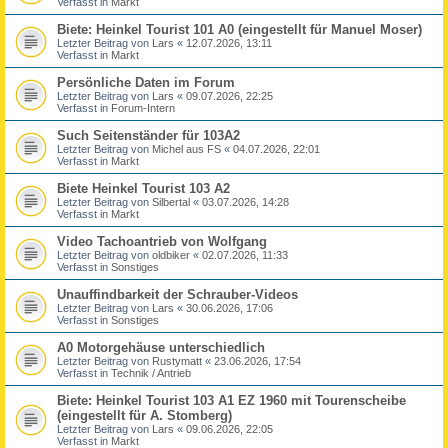
Verfasst in
Markt
Biete: Heinkel Tourist 101 A0 (eingestellt für Manuel Moser)
Letzter Beitrag von
Lars
«
12.07.2026, 13:11
Verfasst in
Markt
Persönliche Daten im Forum
Letzter Beitrag von
Lars
«
09.07.2026, 22:25
Verfasst in
Forum-Intern
Such Seitenständer für 103A2
Letzter Beitrag von
Michel aus FS
«
04.07.2026, 22:01
Verfasst in
Markt
Biete Heinkel Tourist 103 A2
Letzter Beitrag von
Silbertal
«
03.07.2026, 14:28
Verfasst in
Markt
Video Tachoantrieb von Wolfgang
Letzter Beitrag von
oldbiker
«
02.07.2026, 11:33
Verfasst in
Sonstiges
Unauffindbarkeit der Schrauber-Videos
Letzter Beitrag von
Lars
«
30.06.2026, 17:06
Verfasst in
Sonstiges
A0 Motorgehäuse unterschiedlich
Letzter Beitrag von
Rustymatt
«
23.06.2026, 17:54
Verfasst in
Technik / Antrieb
Biete: Heinkel Tourist 103 A1 EZ 1960 mit Tourenscheibe
(eingestellt für A. Stomberg)
Letzter Beitrag von
Lars
«
09.06.2026, 22:05
Verfasst in
Markt