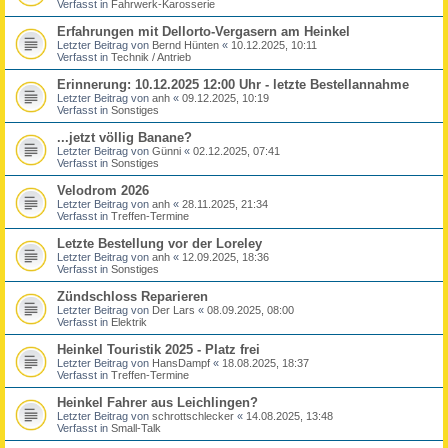
Verfasst in
Fahrwerk-Karosserie
Erfahrungen mit Dellorto-Vergasern am Heinkel
Letzter Beitrag von
Bernd Hünten
«
10.12.2025, 10:11
Verfasst in
Technik / Antrieb
Erinnerung: 10.12.2025 12:00 Uhr - letzte Bestellannahme
Letzter Beitrag von
anh
«
09.12.2025, 10:19
Verfasst in
Sonstiges
...jetzt völlig Banane?
Letzter Beitrag von
Günni
«
02.12.2025, 07:41
Verfasst in
Sonstiges
Velodrom 2026
Letzter Beitrag von
anh
«
28.11.2025, 21:34
Verfasst in
Treffen-Termine
Letzte Bestellung vor der Loreley
Letzter Beitrag von
anh
«
12.09.2025, 18:36
Verfasst in
Sonstiges
Zündschloss Reparieren
Letzter Beitrag von
Der Lars
«
08.09.2025, 08:00
Verfasst in
Elektrik
Heinkel Touristik 2025 - Platz frei
Letzter Beitrag von
HansDampf
«
18.08.2025, 18:37
Verfasst in
Treffen-Termine
Heinkel Fahrer aus Leichlingen?
Letzter Beitrag von
schrottschlecker
«
14.08.2025, 13:48
Verfasst in
Small-Talk