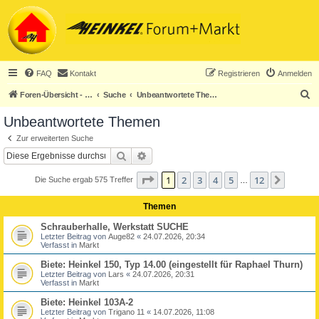
FAQ
Kontakt
Registrieren
Anmelden
S
Foren-Übersicht - ACHTUNG! Neuregistrierung nur noch für Heinkel-Club-Mitglieder!
Suche
Unbeantwortete Themen
u
Unbeantwortete Themen
c
Zur erweiterten Suche
h
Suche
Erweiterte Suche
e
Seite
1
von
12
1
2
3
4
5
12
Nächst
Die Suche ergab 575 Treffer
…
Themen
Schrauberhalle, Werkstatt SUCHE
Letzter Beitrag von
Auge82
«
24.07.2026, 20:34
Verfasst in
Markt
Biete: Heinkel 150, Typ 14.00 (eingestellt für Raphael Thurn)
Letzter Beitrag von
Lars
«
24.07.2026, 20:31
Verfasst in
Markt
Biete: Heinkel 103A-2
Letzter Beitrag von
Trigano 11
«
14.07.2026, 11:08