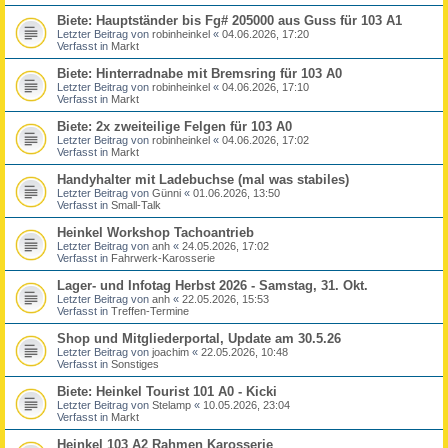
Biete: Hauptständer bis Fg# 205000 aus Guss für 103 A1
Letzter Beitrag von
robinheinkel
«
04.06.2026, 17:20
Verfasst in
Markt
Biete: Hinterradnabe mit Bremsring für 103 A0
Letzter Beitrag von
robinheinkel
«
04.06.2026, 17:10
Verfasst in
Markt
Biete: 2x zweiteilige Felgen für 103 A0
Letzter Beitrag von
robinheinkel
«
04.06.2026, 17:02
Verfasst in
Markt
Handyhalter mit Ladebuchse (mal was stabiles)
Letzter Beitrag von
Günni
«
01.06.2026, 13:50
Verfasst in
Small-Talk
Heinkel Workshop Tachoantrieb
Letzter Beitrag von
anh
«
24.05.2026, 17:02
Verfasst in
Fahrwerk-Karosserie
Lager- und Infotag Herbst 2026 - Samstag, 31. Okt.
Letzter Beitrag von
anh
«
22.05.2026, 15:53
Verfasst in
Treffen-Termine
Shop und Mitgliederportal, Update am 30.5.26
Letzter Beitrag von
joachim
«
22.05.2026, 10:48
Verfasst in
Sonstiges
Biete: Heinkel Tourist 101 A0 - Kicki
Letzter Beitrag von
Stelamp
«
10.05.2026, 23:04
Verfasst in
Markt
Heinkel 103 A2 Rahmen Karosserie