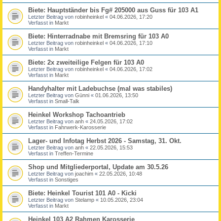
Biete: Hauptständer bis Fg# 205000 aus Guss für 103 A1
Letzter Beitrag von
robinheinkel
«
04.06.2026, 17:20
Verfasst in
Markt
Biete: Hinterradnabe mit Bremsring für 103 A0
Letzter Beitrag von
robinheinkel
«
04.06.2026, 17:10
Verfasst in
Markt
Biete: 2x zweiteilige Felgen für 103 A0
Letzter Beitrag von
robinheinkel
«
04.06.2026, 17:02
Verfasst in
Markt
Handyhalter mit Ladebuchse (mal was stabiles)
Letzter Beitrag von
Günni
«
01.06.2026, 13:50
Verfasst in
Small-Talk
Heinkel Workshop Tachoantrieb
Letzter Beitrag von
anh
«
24.05.2026, 17:02
Verfasst in
Fahrwerk-Karosserie
Lager- und Infotag Herbst 2026 - Samstag, 31. Okt.
Letzter Beitrag von
anh
«
22.05.2026, 15:53
Verfasst in
Treffen-Termine
Shop und Mitgliederportal, Update am 30.5.26
Letzter Beitrag von
joachim
«
22.05.2026, 10:48
Verfasst in
Sonstiges
Biete: Heinkel Tourist 101 A0 - Kicki
Letzter Beitrag von
Stelamp
«
10.05.2026, 23:04
Verfasst in
Markt
Heinkel 103 A2 Rahmen Karosserie