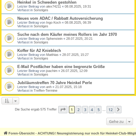
Heinkel in Schweden gestohlen
Letzter Beitrag von
alex74211
«
08.08.2025, 19:31
Verfasst in
Sonstiges
Neues vom ADAC / Rabbatt Autoversicherung
Letzter Beitrag von
Ingo Koch
«
08.08.2025, 06:39
Verfasst in
Sonstiges
Suche nach dem Käufer meines Rollers im Jahr 1970
Letzter Beitrag von
Sphenstein
«
28.07.2025, 20:21
Verfasst in
Sonstiges
Koffer für A2 Knieblech
Letzter Beitrag von
Matthias
«
28.07.2025, 15:27
Verfasst in
Sonstiges
E-Mail Postfächer haben eine begrenzte Größe
Letzter Beitrag von
joachim
«
26.07.2025, 12:09
Verfasst in
Sonstiges
Jubiläumstreffen 70 Jahre Heinkel Perle
Letzter Beitrag von
anh
«
21.07.2025, 15:18
Verfasst in
Treffen-Termine
Seite
1
von
12
1
2
3
4
5
12
Nächst
Die Suche ergab 575 Treffer
…
Gehe zu
Foren-Übersicht - ACHTUNG! Neuregistrierung nur noch für Heinkel-Club-Mitgl