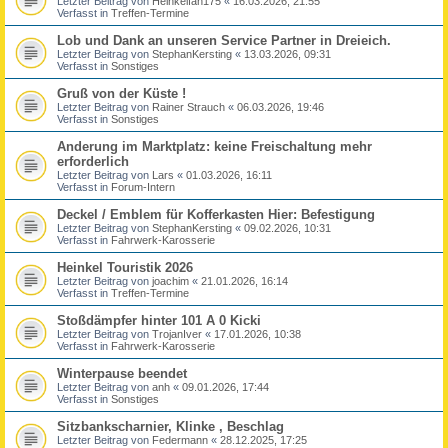
Letzter Beitrag von
Heinkelfan175
«
16.03.2026, 21:55
Verfasst in
Treffen-Termine
Lob und Dank an unseren Service Partner in Dreieich.
Letzter Beitrag von
StephanKersting
«
13.03.2026, 09:31
Verfasst in
Sonstiges
Gruß von der Küste !
Letzter Beitrag von
Rainer Strauch
«
06.03.2026, 19:46
Verfasst in
Sonstiges
Anderung im Marktplatz: keine Freischaltung mehr
erforderlich
Letzter Beitrag von
Lars
«
01.03.2026, 16:11
Verfasst in
Forum-Intern
Deckel / Emblem für Kofferkasten Hier: Befestigung
Letzter Beitrag von
StephanKersting
«
09.02.2026, 10:31
Verfasst in
Fahrwerk-Karosserie
Heinkel Touristik 2026
Letzter Beitrag von
joachim
«
21.01.2026, 16:14
Verfasst in
Treffen-Termine
Stoßdämpfer hinter 101 A 0 Kicki
Letzter Beitrag von
TrojanIver
«
17.01.2026, 10:38
Verfasst in
Fahrwerk-Karosserie
Winterpause beendet
Letzter Beitrag von
anh
«
09.01.2026, 17:44
Verfasst in
Sonstiges
Sitzbankscharnier, Klinke , Beschlag
Letzter Beitrag von
Federmann
«
28.12.2025, 17:25