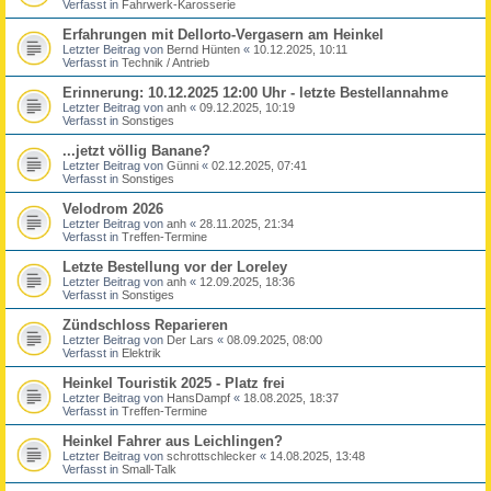
Verfasst in
Fahrwerk-Karosserie
Erfahrungen mit Dellorto-Vergasern am Heinkel
Letzter Beitrag von
Bernd Hünten
«
10.12.2025, 10:11
Verfasst in
Technik / Antrieb
Erinnerung: 10.12.2025 12:00 Uhr - letzte Bestellannahme
Letzter Beitrag von
anh
«
09.12.2025, 10:19
Verfasst in
Sonstiges
...jetzt völlig Banane?
Letzter Beitrag von
Günni
«
02.12.2025, 07:41
Verfasst in
Sonstiges
Velodrom 2026
Letzter Beitrag von
anh
«
28.11.2025, 21:34
Verfasst in
Treffen-Termine
Letzte Bestellung vor der Loreley
Letzter Beitrag von
anh
«
12.09.2025, 18:36
Verfasst in
Sonstiges
Zündschloss Reparieren
Letzter Beitrag von
Der Lars
«
08.09.2025, 08:00
Verfasst in
Elektrik
Heinkel Touristik 2025 - Platz frei
Letzter Beitrag von
HansDampf
«
18.08.2025, 18:37
Verfasst in
Treffen-Termine
Heinkel Fahrer aus Leichlingen?
Letzter Beitrag von
schrottschlecker
«
14.08.2025, 13:48
Verfasst in
Small-Talk