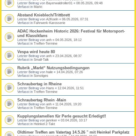
Letzter Beitrag von
Bayerwaldroller01
«
08.05.2026, 09:48
Verfasst in
Markt
Abstand Knieblech/Trittbrett
Letzter Beitrag von
A2Koeln
«
06.05.2026, 07:31
Verfasst in
Fahrwerk-Karosserie
ADAC Hockenheim Historic 2026: Festival für Motorsport-
und Klassikfans
Letzter Beitrag von
anh
«
04.05.2026, 18:12
Verfasst in
Treffen-Termine
Vespa wird heute 80
Letzter Beitrag von
anh
«
23.04.2026, 08:37
Verfasst in
Small-Talk
Rubrik „Markt“ Nutzungsbedingungen
Letzter Beitrag von
haile
«
14.04.2026, 07:26
Verfasst in
Sonstiges
Schraubertag in Rheine
Letzter Beitrag von
Hans
«
12.04.2026, 11:51
Verfasst in
Treffen-Termine
Schraubertag Rhein -Main
Letzter Beitrag von
anh
«
11.04.2026, 19:20
Verfasst in
Treffen-Termine
Kupplungslamellen für Perle gesucht Erledigt!!
Letzter Beitrag von
jannker
«
03.04.2026, 10:17
Verfasst in
Heinkel 2-Takt
Oldtimer Treffen am Vatertag 14.5.26 " mit Heinkel Parkplatz