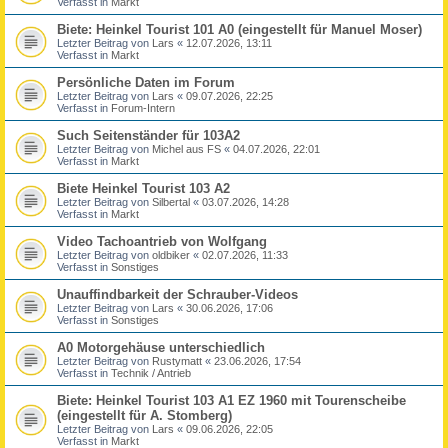
Verfasst in
Markt
Biete: Heinkel Tourist 101 A0 (eingestellt für Manuel Moser)
Letzter Beitrag von
Lars
«
12.07.2026, 13:11
Verfasst in
Markt
Persönliche Daten im Forum
Letzter Beitrag von
Lars
«
09.07.2026, 22:25
Verfasst in
Forum-Intern
Such Seitenständer für 103A2
Letzter Beitrag von
Michel aus FS
«
04.07.2026, 22:01
Verfasst in
Markt
Biete Heinkel Tourist 103 A2
Letzter Beitrag von
Silbertal
«
03.07.2026, 14:28
Verfasst in
Markt
Video Tachoantrieb von Wolfgang
Letzter Beitrag von
oldbiker
«
02.07.2026, 11:33
Verfasst in
Sonstiges
Unauffindbarkeit der Schrauber-Videos
Letzter Beitrag von
Lars
«
30.06.2026, 17:06
Verfasst in
Sonstiges
A0 Motorgehäuse unterschiedlich
Letzter Beitrag von
Rustymatt
«
23.06.2026, 17:54
Verfasst in
Technik / Antrieb
Biete: Heinkel Tourist 103 A1 EZ 1960 mit Tourenscheibe
(eingestellt für A. Stomberg)
Letzter Beitrag von
Lars
«
09.06.2026, 22:05
Verfasst in
Markt