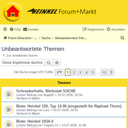
FAQ
Kontakt
Registrieren
Anmelden
S
Foren-Übersicht - ACHTUNG! Neuregistrierung nur noch für Heinkel-Club-Mitglieder!
Suche
Unbeantwortete Themen
u
Unbeantwortete Themen
c
Zur erweiterten Suche
h
Suche
Erweiterte Suche
e
Seite
1
von
12
1
2
3
4
5
12
Nächst
Die Suche ergab 575 Treffer
…
Themen
Schrauberhalle, Werkstatt SUCHE
Letzter Beitrag von
Auge82
«
24.07.2026, 20:34
Verfasst in
Markt
Biete: Heinkel 150, Typ 14.00 (eingestellt für Raphael Thurn)
Letzter Beitrag von
Lars
«
24.07.2026, 20:31
Verfasst in
Markt
Biete: Heinkel 103A-2
Letzter Beitrag von
Trigano 11
«
14.07.2026, 11:08