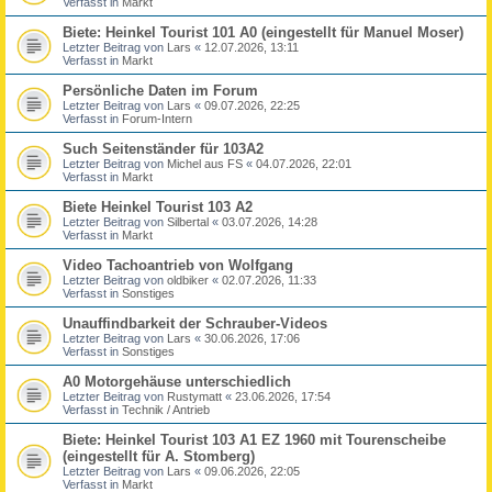
Verfasst in
Markt
Biete: Heinkel Tourist 101 A0 (eingestellt für Manuel Moser)
Letzter Beitrag von
Lars
«
12.07.2026, 13:11
Verfasst in
Markt
Persönliche Daten im Forum
Letzter Beitrag von
Lars
«
09.07.2026, 22:25
Verfasst in
Forum-Intern
Such Seitenständer für 103A2
Letzter Beitrag von
Michel aus FS
«
04.07.2026, 22:01
Verfasst in
Markt
Biete Heinkel Tourist 103 A2
Letzter Beitrag von
Silbertal
«
03.07.2026, 14:28
Verfasst in
Markt
Video Tachoantrieb von Wolfgang
Letzter Beitrag von
oldbiker
«
02.07.2026, 11:33
Verfasst in
Sonstiges
Unauffindbarkeit der Schrauber-Videos
Letzter Beitrag von
Lars
«
30.06.2026, 17:06
Verfasst in
Sonstiges
A0 Motorgehäuse unterschiedlich
Letzter Beitrag von
Rustymatt
«
23.06.2026, 17:54
Verfasst in
Technik / Antrieb
Biete: Heinkel Tourist 103 A1 EZ 1960 mit Tourenscheibe
(eingestellt für A. Stomberg)
Letzter Beitrag von
Lars
«
09.06.2026, 22:05
Verfasst in
Markt