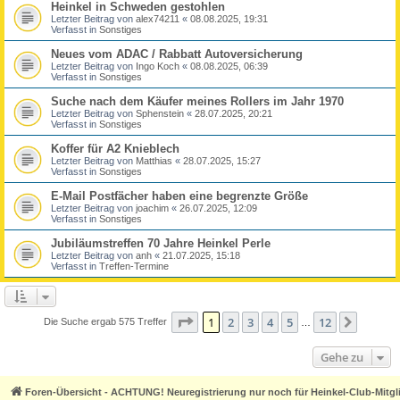
Heinkel in Schweden gestohlen
Letzter Beitrag von
alex74211
«
08.08.2025, 19:31
Verfasst in
Sonstiges
Neues vom ADAC / Rabbatt Autoversicherung
Letzter Beitrag von
Ingo Koch
«
08.08.2025, 06:39
Verfasst in
Sonstiges
Suche nach dem Käufer meines Rollers im Jahr 1970
Letzter Beitrag von
Sphenstein
«
28.07.2025, 20:21
Verfasst in
Sonstiges
Koffer für A2 Knieblech
Letzter Beitrag von
Matthias
«
28.07.2025, 15:27
Verfasst in
Sonstiges
E-Mail Postfächer haben eine begrenzte Größe
Letzter Beitrag von
joachim
«
26.07.2025, 12:09
Verfasst in
Sonstiges
Jubiläumstreffen 70 Jahre Heinkel Perle
Letzter Beitrag von
anh
«
21.07.2025, 15:18
Verfasst in
Treffen-Termine
Seite
1
von
12
1
2
3
4
5
12
Nächst
Die Suche ergab 575 Treffer
…
Gehe zu
Foren-Übersicht - ACHTUNG! Neuregistrierung nur noch für Heinkel-Club-Mitgl