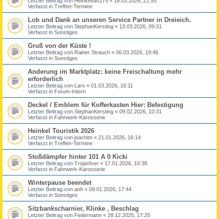
Letzter Beitrag von
Heinkelfan175
«
16.03.2026, 21:55
Verfasst in
Treffen-Termine
Lob und Dank an unseren Service Partner in Dreieich.
Letzter Beitrag von
StephanKersting
«
13.03.2026, 09:31
Verfasst in
Sonstiges
Gruß von der Küste !
Letzter Beitrag von
Rainer Strauch
«
06.03.2026, 19:46
Verfasst in
Sonstiges
Anderung im Marktplatz: keine Freischaltung mehr
erforderlich
Letzter Beitrag von
Lars
«
01.03.2026, 16:11
Verfasst in
Forum-Intern
Deckel / Emblem für Kofferkasten Hier: Befestigung
Letzter Beitrag von
StephanKersting
«
09.02.2026, 10:31
Verfasst in
Fahrwerk-Karosserie
Heinkel Touristik 2026
Letzter Beitrag von
joachim
«
21.01.2026, 16:14
Verfasst in
Treffen-Termine
Stoßdämpfer hinter 101 A 0 Kicki
Letzter Beitrag von
TrojanIver
«
17.01.2026, 10:38
Verfasst in
Fahrwerk-Karosserie
Winterpause beendet
Letzter Beitrag von
anh
«
09.01.2026, 17:44
Verfasst in
Sonstiges
Sitzbankscharnier, Klinke , Beschlag
Letzter Beitrag von
Federmann
«
28.12.2025, 17:25