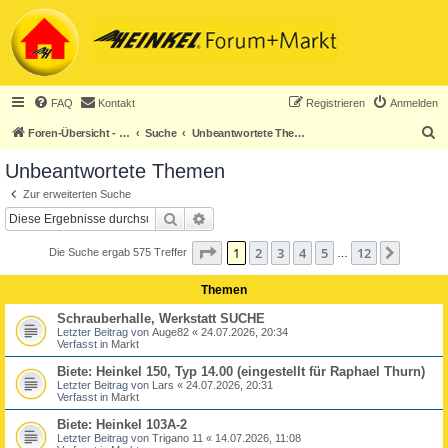
FAQ
Kontakt
Registrieren
Anmelden
S
Foren-Übersicht - ACHTUNG! Neuregistrierung nur noch für Heinkel-Club-Mitglieder!
Suche
Unbeantwortete Themen
u
Unbeantwortete Themen
c
Zur erweiterten Suche
h
Suche
Erweiterte Suche
e
Seite
1
von
12
1
2
3
4
5
12
Nächst
Die Suche ergab 575 Treffer
…
Themen
Schrauberhalle, Werkstatt SUCHE
Letzter Beitrag von
Auge82
«
24.07.2026, 20:34
Verfasst in
Markt
Biete: Heinkel 150, Typ 14.00 (eingestellt für Raphael Thurn)
Letzter Beitrag von
Lars
«
24.07.2026, 20:31
Verfasst in
Markt
Biete: Heinkel 103A-2
Letzter Beitrag von
Trigano 11
«
14.07.2026, 11:08