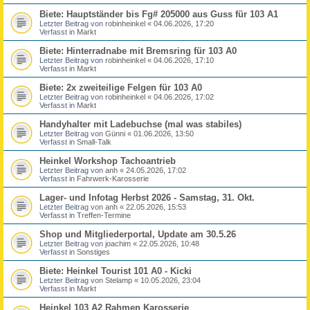
Biete: Hauptständer bis Fg# 205000 aus Guss für 103 A1
Letzter Beitrag von
robinheinkel
«
04.06.2026, 17:20
Verfasst in
Markt
Biete: Hinterradnabe mit Bremsring für 103 A0
Letzter Beitrag von
robinheinkel
«
04.06.2026, 17:10
Verfasst in
Markt
Biete: 2x zweiteilige Felgen für 103 A0
Letzter Beitrag von
robinheinkel
«
04.06.2026, 17:02
Verfasst in
Markt
Handyhalter mit Ladebuchse (mal was stabiles)
Letzter Beitrag von
Günni
«
01.06.2026, 13:50
Verfasst in
Small-Talk
Heinkel Workshop Tachoantrieb
Letzter Beitrag von
anh
«
24.05.2026, 17:02
Verfasst in
Fahrwerk-Karosserie
Lager- und Infotag Herbst 2026 - Samstag, 31. Okt.
Letzter Beitrag von
anh
«
22.05.2026, 15:53
Verfasst in
Treffen-Termine
Shop und Mitgliederportal, Update am 30.5.26
Letzter Beitrag von
joachim
«
22.05.2026, 10:48
Verfasst in
Sonstiges
Biete: Heinkel Tourist 101 A0 - Kicki
Letzter Beitrag von
Stelamp
«
10.05.2026, 23:04
Verfasst in
Markt
Heinkel 103 A2 Rahmen Karosserie