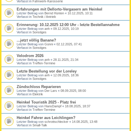
Verfasst in
Fahrwerk-Karosserie
Erfahrungen mit Dellorto-Vergasern am Heinkel
Letzter Beitrag von
Bernd Hünten
«
10.12.2025, 10:11
Verfasst in
Technik / Antrieb
Erinnerung: 10.12.2025 12:00 Uhr - letzte Bestellannahme
Letzter Beitrag von
anh
«
09.12.2025, 10:19
Verfasst in
Sonstiges
...jetzt völlig Banane?
Letzter Beitrag von
Günni
«
02.12.2025, 07:41
Verfasst in
Sonstiges
Velodrom 2026
Letzter Beitrag von
anh
«
28.11.2025, 21:34
Verfasst in
Treffen-Termine
Letzte Bestellung vor der Loreley
Letzter Beitrag von
anh
«
12.09.2025, 18:36
Verfasst in
Sonstiges
Zündschloss Reparieren
Letzter Beitrag von
Der Lars
«
08.09.2025, 08:00
Verfasst in
Elektrik
Heinkel Touristik 2025 - Platz frei
Letzter Beitrag von
HansDampf
«
18.08.2025, 18:37
Verfasst in
Treffen-Termine
Heinkel Fahrer aus Leichlingen?
Letzter Beitrag von
schrottschlecker
«
14.08.2025, 13:48
Verfasst in
Small-Talk