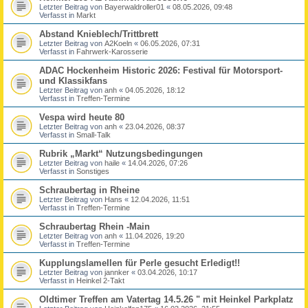
Letzter Beitrag von
Bayerwaldroller01
«
08.05.2026, 09:48
Verfasst in
Markt
Abstand Knieblech/Trittbrett
Letzter Beitrag von
A2Koeln
«
06.05.2026, 07:31
Verfasst in
Fahrwerk-Karosserie
ADAC Hockenheim Historic 2026: Festival für Motorsport-
und Klassikfans
Letzter Beitrag von
anh
«
04.05.2026, 18:12
Verfasst in
Treffen-Termine
Vespa wird heute 80
Letzter Beitrag von
anh
«
23.04.2026, 08:37
Verfasst in
Small-Talk
Rubrik „Markt“ Nutzungsbedingungen
Letzter Beitrag von
haile
«
14.04.2026, 07:26
Verfasst in
Sonstiges
Schraubertag in Rheine
Letzter Beitrag von
Hans
«
12.04.2026, 11:51
Verfasst in
Treffen-Termine
Schraubertag Rhein -Main
Letzter Beitrag von
anh
«
11.04.2026, 19:20
Verfasst in
Treffen-Termine
Kupplungslamellen für Perle gesucht Erledigt!!
Letzter Beitrag von
jannker
«
03.04.2026, 10:17
Verfasst in
Heinkel 2-Takt
Oldtimer Treffen am Vatertag 14.5.26 " mit Heinkel Parkplatz