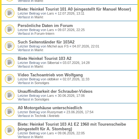
Verfasst in
Markt
Biete: Heinkel Tourist 101 A0 (eingestellt für Manuel Moser)
Letzter Beitrag von
Lars
«
12.07.2026, 13:11
Verfasst in
Markt
Persönliche Daten im Forum
Letzter Beitrag von
Lars
«
09.07.2026, 22:25
Verfasst in
Forum-Intern
Such Seitenständer für 103A2
Letzter Beitrag von
Michel aus FS
«
04.07.2026, 22:01
Verfasst in
Markt
Biete Heinkel Tourist 103 A2
Letzter Beitrag von
Silbertal
«
03.07.2026, 14:28
Verfasst in
Markt
Video Tachoantrieb von Wolfgang
Letzter Beitrag von
oldbiker
«
02.07.2026, 11:33
Verfasst in
Sonstiges
Unauffindbarkeit der Schrauber-Videos
Letzter Beitrag von
Lars
«
30.06.2026, 17:06
Verfasst in
Sonstiges
A0 Motorgehäuse unterschiedlich
Letzter Beitrag von
Rustymatt
«
23.06.2026, 17:54
Verfasst in
Technik / Antrieb
Biete: Heinkel Tourist 103 A1 EZ 1960 mit Tourenscheibe
(eingestellt für A. Stomberg)
Letzter Beitrag von
Lars
«
09.06.2026, 22:05
Verfasst in
Markt