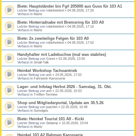
Biete: Hauptständer bis Fg# 205000 aus Guss für 103 A1
Letzter Beitrag von
robinheinkel
«
04.06.2026, 17:20
Verfasst in
Markt
Biete: Hinterradnabe mit Bremsring für 103 A0
Letzter Beitrag von
robinheinkel
«
04.06.2026, 17:10
Verfasst in
Markt
Biete: 2x zweiteilige Felgen für 103 A0
Letzter Beitrag von
robinheinkel
«
04.06.2026, 17:02
Verfasst in
Markt
Handyhalter mit Ladebuchse (mal was stabiles)
Letzter Beitrag von
Günni
«
01.06.2026, 13:50
Verfasst in
Small-Talk
Heinkel Workshop Tachoantrieb
Letzter Beitrag von
anh
«
24.05.2026, 17:02
Verfasst in
Fahrwerk-Karosserie
Lager- und Infotag Herbst 2026 - Samstag, 31. Okt.
Letzter Beitrag von
anh
«
22.05.2026, 15:53
Verfasst in
Treffen-Termine
Shop und Mitgliederportal, Update am 30.5.26
Letzter Beitrag von
joachim
«
22.05.2026, 10:48
Verfasst in
Sonstiges
Biete: Heinkel Tourist 101 A0 - Kicki
Letzter Beitrag von
Stelamp
«
10.05.2026, 23:04
Verfasst in
Markt
Heinkel 103 A2 Rahmen Karosserie