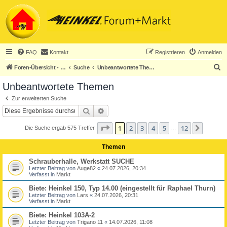
FAQ
Kontakt
Registrieren
Anmelden
S
Foren-Übersicht - ACHTUNG! Neuregistrierung nur noch für Heinkel-Club-Mitglieder!
Suche
Unbeantwortete Themen
u
Unbeantwortete Themen
c
Zur erweiterten Suche
h
Suche
Erweiterte Suche
e
Seite
1
von
12
1
2
3
4
5
12
Nächst
Die Suche ergab 575 Treffer
…
Themen
Schrauberhalle, Werkstatt SUCHE
Letzter Beitrag von
Auge82
«
24.07.2026, 20:34
Verfasst in
Markt
Biete: Heinkel 150, Typ 14.00 (eingestellt für Raphael Thurn)
Letzter Beitrag von
Lars
«
24.07.2026, 20:31
Verfasst in
Markt
Biete: Heinkel 103A-2
Letzter Beitrag von
Trigano 11
«
14.07.2026, 11:08