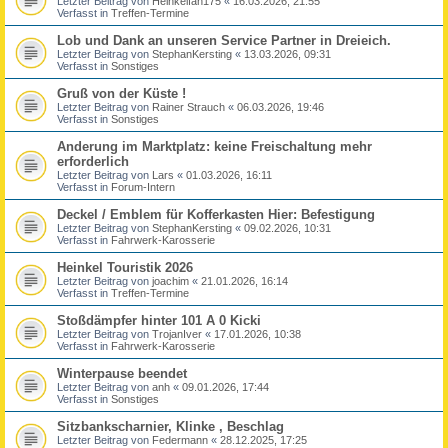
Letzter Beitrag von
Heinkelfan175
«
16.03.2026, 21:55
Verfasst in
Treffen-Termine
Lob und Dank an unseren Service Partner in Dreieich.
Letzter Beitrag von
StephanKersting
«
13.03.2026, 09:31
Verfasst in
Sonstiges
Gruß von der Küste !
Letzter Beitrag von
Rainer Strauch
«
06.03.2026, 19:46
Verfasst in
Sonstiges
Anderung im Marktplatz: keine Freischaltung mehr
erforderlich
Letzter Beitrag von
Lars
«
01.03.2026, 16:11
Verfasst in
Forum-Intern
Deckel / Emblem für Kofferkasten Hier: Befestigung
Letzter Beitrag von
StephanKersting
«
09.02.2026, 10:31
Verfasst in
Fahrwerk-Karosserie
Heinkel Touristik 2026
Letzter Beitrag von
joachim
«
21.01.2026, 16:14
Verfasst in
Treffen-Termine
Stoßdämpfer hinter 101 A 0 Kicki
Letzter Beitrag von
TrojanIver
«
17.01.2026, 10:38
Verfasst in
Fahrwerk-Karosserie
Winterpause beendet
Letzter Beitrag von
anh
«
09.01.2026, 17:44
Verfasst in
Sonstiges
Sitzbankscharnier, Klinke , Beschlag
Letzter Beitrag von
Federmann
«
28.12.2025, 17:25