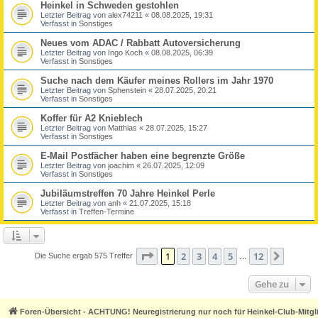
Heinkel in Schweden gestohlen
Letzter Beitrag von
alex74211
«
08.08.2025, 19:31
Verfasst in
Sonstiges
Neues vom ADAC / Rabbatt Autoversicherung
Letzter Beitrag von
Ingo Koch
«
08.08.2025, 06:39
Verfasst in
Sonstiges
Suche nach dem Käufer meines Rollers im Jahr 1970
Letzter Beitrag von
Sphenstein
«
28.07.2025, 20:21
Verfasst in
Sonstiges
Koffer für A2 Knieblech
Letzter Beitrag von
Matthias
«
28.07.2025, 15:27
Verfasst in
Sonstiges
E-Mail Postfächer haben eine begrenzte Größe
Letzter Beitrag von
joachim
«
26.07.2025, 12:09
Verfasst in
Sonstiges
Jubiläumstreffen 70 Jahre Heinkel Perle
Letzter Beitrag von
anh
«
21.07.2025, 15:18
Verfasst in
Treffen-Termine
Seite
1
von
12
1
2
3
4
5
12
Nächst
Die Suche ergab 575 Treffer
…
Gehe zu
Foren-Übersicht - ACHTUNG! Neuregistrierung nur noch für Heinkel-Club-Mitgl