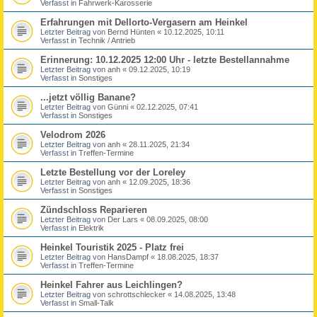
Verfasst in
Fahrwerk-Karosserie
Erfahrungen mit Dellorto-Vergasern am Heinkel
Letzter Beitrag von
Bernd Hünten
«
10.12.2025, 10:11
Verfasst in
Technik / Antrieb
Erinnerung: 10.12.2025 12:00 Uhr - letzte Bestellannahme
Letzter Beitrag von
anh
«
09.12.2025, 10:19
Verfasst in
Sonstiges
...jetzt völlig Banane?
Letzter Beitrag von
Günni
«
02.12.2025, 07:41
Verfasst in
Sonstiges
Velodrom 2026
Letzter Beitrag von
anh
«
28.11.2025, 21:34
Verfasst in
Treffen-Termine
Letzte Bestellung vor der Loreley
Letzter Beitrag von
anh
«
12.09.2025, 18:36
Verfasst in
Sonstiges
Zündschloss Reparieren
Letzter Beitrag von
Der Lars
«
08.09.2025, 08:00
Verfasst in
Elektrik
Heinkel Touristik 2025 - Platz frei
Letzter Beitrag von
HansDampf
«
18.08.2025, 18:37
Verfasst in
Treffen-Termine
Heinkel Fahrer aus Leichlingen?
Letzter Beitrag von
schrottschlecker
«
14.08.2025, 13:48
Verfasst in
Small-Talk