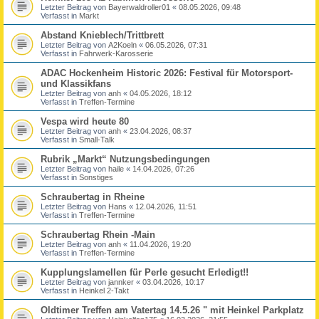
Letzter Beitrag von
Bayerwaldroller01
«
08.05.2026, 09:48
Verfasst in
Markt
Abstand Knieblech/Trittbrett
Letzter Beitrag von
A2Koeln
«
06.05.2026, 07:31
Verfasst in
Fahrwerk-Karosserie
ADAC Hockenheim Historic 2026: Festival für Motorsport-
und Klassikfans
Letzter Beitrag von
anh
«
04.05.2026, 18:12
Verfasst in
Treffen-Termine
Vespa wird heute 80
Letzter Beitrag von
anh
«
23.04.2026, 08:37
Verfasst in
Small-Talk
Rubrik „Markt“ Nutzungsbedingungen
Letzter Beitrag von
haile
«
14.04.2026, 07:26
Verfasst in
Sonstiges
Schraubertag in Rheine
Letzter Beitrag von
Hans
«
12.04.2026, 11:51
Verfasst in
Treffen-Termine
Schraubertag Rhein -Main
Letzter Beitrag von
anh
«
11.04.2026, 19:20
Verfasst in
Treffen-Termine
Kupplungslamellen für Perle gesucht Erledigt!!
Letzter Beitrag von
jannker
«
03.04.2026, 10:17
Verfasst in
Heinkel 2-Takt
Oldtimer Treffen am Vatertag 14.5.26 " mit Heinkel Parkplatz