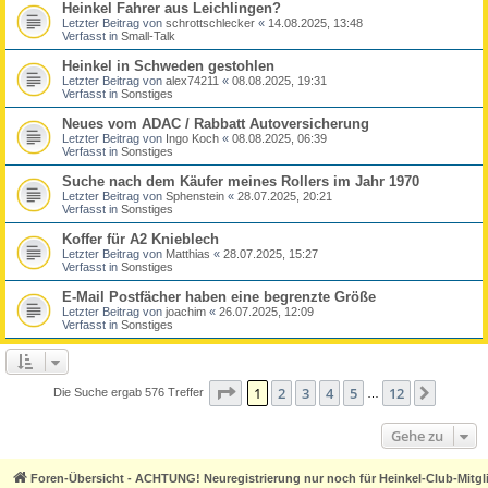
Heinkel Fahrer aus Leichlingen?
Letzter Beitrag von
schrottschlecker
«
14.08.2025, 13:48
Verfasst in
Small-Talk
Heinkel in Schweden gestohlen
Letzter Beitrag von
alex74211
«
08.08.2025, 19:31
Verfasst in
Sonstiges
Neues vom ADAC / Rabbatt Autoversicherung
Letzter Beitrag von
Ingo Koch
«
08.08.2025, 06:39
Verfasst in
Sonstiges
Suche nach dem Käufer meines Rollers im Jahr 1970
Letzter Beitrag von
Sphenstein
«
28.07.2025, 20:21
Verfasst in
Sonstiges
Koffer für A2 Knieblech
Letzter Beitrag von
Matthias
«
28.07.2025, 15:27
Verfasst in
Sonstiges
E-Mail Postfächer haben eine begrenzte Größe
Letzter Beitrag von
joachim
«
26.07.2025, 12:09
Verfasst in
Sonstiges
Seite
1
von
12
1
2
3
4
5
12
Nächst
Die Suche ergab 576 Treffer
…
Gehe zu
Foren-Übersicht - ACHTUNG! Neuregistrierung nur noch für Heinkel-Club-Mitgl