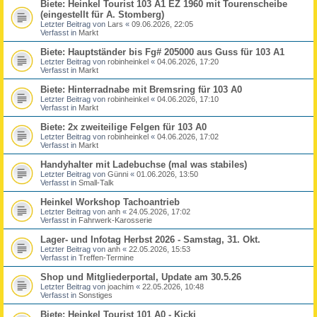
Biete: Heinkel Tourist 103 A1 EZ 1960 mit Tourenscheibe
(eingestellt für A. Stomberg)
Letzter Beitrag von
Lars
«
09.06.2026, 22:05
Verfasst in
Markt
Biete: Hauptständer bis Fg# 205000 aus Guss für 103 A1
Letzter Beitrag von
robinheinkel
«
04.06.2026, 17:20
Verfasst in
Markt
Biete: Hinterradnabe mit Bremsring für 103 A0
Letzter Beitrag von
robinheinkel
«
04.06.2026, 17:10
Verfasst in
Markt
Biete: 2x zweiteilige Felgen für 103 A0
Letzter Beitrag von
robinheinkel
«
04.06.2026, 17:02
Verfasst in
Markt
Handyhalter mit Ladebuchse (mal was stabiles)
Letzter Beitrag von
Günni
«
01.06.2026, 13:50
Verfasst in
Small-Talk
Heinkel Workshop Tachoantrieb
Letzter Beitrag von
anh
«
24.05.2026, 17:02
Verfasst in
Fahrwerk-Karosserie
Lager- und Infotag Herbst 2026 - Samstag, 31. Okt.
Letzter Beitrag von
anh
«
22.05.2026, 15:53
Verfasst in
Treffen-Termine
Shop und Mitgliederportal, Update am 30.5.26
Letzter Beitrag von
joachim
«
22.05.2026, 10:48
Verfasst in
Sonstiges
Biete: Heinkel Tourist 101 A0 - Kicki