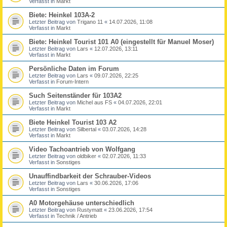
Verfasst in
Markt
Biete: Heinkel 103A-2
Letzter Beitrag von
Trigano 11
«
14.07.2026, 11:08
Verfasst in
Markt
Biete: Heinkel Tourist 101 A0 (eingestellt für Manuel Moser)
Letzter Beitrag von
Lars
«
12.07.2026, 13:11
Verfasst in
Markt
Persönliche Daten im Forum
Letzter Beitrag von
Lars
«
09.07.2026, 22:25
Verfasst in
Forum-Intern
Such Seitenständer für 103A2
Letzter Beitrag von
Michel aus FS
«
04.07.2026, 22:01
Verfasst in
Markt
Biete Heinkel Tourist 103 A2
Letzter Beitrag von
Silbertal
«
03.07.2026, 14:28
Verfasst in
Markt
Video Tachoantrieb von Wolfgang
Letzter Beitrag von
oldbiker
«
02.07.2026, 11:33
Verfasst in
Sonstiges
Unauffindbarkeit der Schrauber-Videos
Letzter Beitrag von
Lars
«
30.06.2026, 17:06
Verfasst in
Sonstiges
A0 Motorgehäuse unterschiedlich
Letzter Beitrag von
Rustymatt
«
23.06.2026, 17:54
Verfasst in
Technik / Antrieb