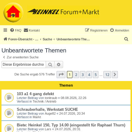
FAQ
Kontakt
Registrieren
Anmelden
S
Foren-Übersicht - ACHTUNG! Neuregistrierung nur noch für Heinkel-Club-Mitglieder!
Suche
Unbeantwortete Themen
u
Unbeantwortete Themen
c
Zur erweiterten Suche
h
Suche
Erweiterte Suche
e
Seite
1
von
12
1
2
3
4
5
12
Nächst
Die Suche ergab 576 Treffer
…
Themen
103 a1 4 gang defekt
Letzter Beitrag von
tonitraub
«
08.08.2026, 22:26
Verfasst in
Technik / Antrieb
Schrauberhalle, Werkstatt SUCHE
Letzter Beitrag von
Auge82
«
24.07.2026, 20:34
Verfasst in
Markt
Biete: Heinkel 150, Typ 14.00 (eingestellt für Raphael Thurn)
Letzter Beitrag von
Lars
«
24.07.2026, 20:31