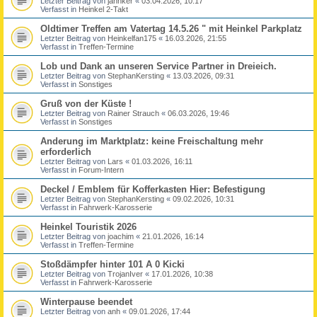
Letzter Beitrag von
jannker
«
03.04.2026, 10:17
Verfasst in
Heinkel 2-Takt
Oldtimer Treffen am Vatertag 14.5.26 " mit Heinkel Parkplatz
Letzter Beitrag von
Heinkelfan175
«
16.03.2026, 21:55
Verfasst in
Treffen-Termine
Lob und Dank an unseren Service Partner in Dreieich.
Letzter Beitrag von
StephanKersting
«
13.03.2026, 09:31
Verfasst in
Sonstiges
Gruß von der Küste !
Letzter Beitrag von
Rainer Strauch
«
06.03.2026, 19:46
Verfasst in
Sonstiges
Anderung im Marktplatz: keine Freischaltung mehr
erforderlich
Letzter Beitrag von
Lars
«
01.03.2026, 16:11
Verfasst in
Forum-Intern
Deckel / Emblem für Kofferkasten Hier: Befestigung
Letzter Beitrag von
StephanKersting
«
09.02.2026, 10:31
Verfasst in
Fahrwerk-Karosserie
Heinkel Touristik 2026
Letzter Beitrag von
joachim
«
21.01.2026, 16:14
Verfasst in
Treffen-Termine
Stoßdämpfer hinter 101 A 0 Kicki
Letzter Beitrag von
TrojanIver
«
17.01.2026, 10:38
Verfasst in
Fahrwerk-Karosserie
Winterpause beendet
Letzter Beitrag von
anh
«
09.01.2026, 17:44