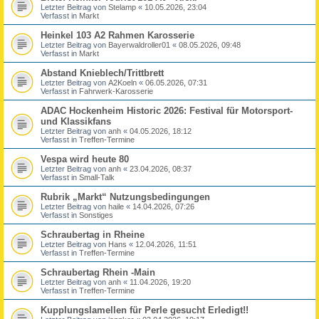
Letzter Beitrag von
Stelamp
«
10.05.2026, 23:04
Verfasst in
Markt
Heinkel 103 A2 Rahmen Karosserie
Letzter Beitrag von
Bayerwaldroller01
«
08.05.2026, 09:48
Verfasst in
Markt
Abstand Knieblech/Trittbrett
Letzter Beitrag von
A2Koeln
«
06.05.2026, 07:31
Verfasst in
Fahrwerk-Karosserie
ADAC Hockenheim Historic 2026: Festival für Motorsport-
und Klassikfans
Letzter Beitrag von
anh
«
04.05.2026, 18:12
Verfasst in
Treffen-Termine
Vespa wird heute 80
Letzter Beitrag von
anh
«
23.04.2026, 08:37
Verfasst in
Small-Talk
Rubrik „Markt“ Nutzungsbedingungen
Letzter Beitrag von
haile
«
14.04.2026, 07:26
Verfasst in
Sonstiges
Schraubertag in Rheine
Letzter Beitrag von
Hans
«
12.04.2026, 11:51
Verfasst in
Treffen-Termine
Schraubertag Rhein -Main
Letzter Beitrag von
anh
«
11.04.2026, 19:20
Verfasst in
Treffen-Termine
Kupplungslamellen für Perle gesucht Erledigt!!