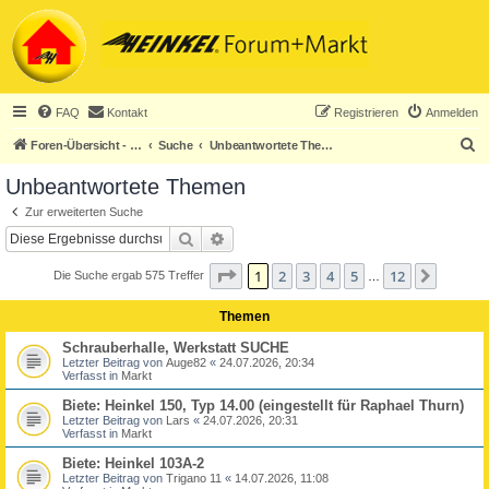
FAQ
Kontakt
Registrieren
Anmelden
S
Foren-Übersicht - ACHTUNG! Neuregistrierung nur noch für Heinkel-Club-Mitglieder!
Suche
Unbeantwortete Themen
u
Unbeantwortete Themen
c
Zur erweiterten Suche
h
Suche
Erweiterte Suche
e
Seite
1
von
12
1
2
3
4
5
12
Nächst
Die Suche ergab 575 Treffer
…
Themen
Schrauberhalle, Werkstatt SUCHE
Letzter Beitrag von
Auge82
«
24.07.2026, 20:34
Verfasst in
Markt
Biete: Heinkel 150, Typ 14.00 (eingestellt für Raphael Thurn)
Letzter Beitrag von
Lars
«
24.07.2026, 20:31
Verfasst in
Markt
Biete: Heinkel 103A-2
Letzter Beitrag von
Trigano 11
«
14.07.2026, 11:08