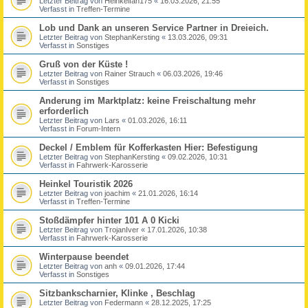
Letzter Beitrag von
Heinkelfan175
«
16.03.2026, 21:55
Verfasst in
Treffen-Termine
Lob und Dank an unseren Service Partner in Dreieich.
Letzter Beitrag von
StephanKersting
«
13.03.2026, 09:31
Verfasst in
Sonstiges
Gruß von der Küste !
Letzter Beitrag von
Rainer Strauch
«
06.03.2026, 19:46
Verfasst in
Sonstiges
Anderung im Marktplatz: keine Freischaltung mehr
erforderlich
Letzter Beitrag von
Lars
«
01.03.2026, 16:11
Verfasst in
Forum-Intern
Deckel / Emblem für Kofferkasten Hier: Befestigung
Letzter Beitrag von
StephanKersting
«
09.02.2026, 10:31
Verfasst in
Fahrwerk-Karosserie
Heinkel Touristik 2026
Letzter Beitrag von
joachim
«
21.01.2026, 16:14
Verfasst in
Treffen-Termine
Stoßdämpfer hinter 101 A 0 Kicki
Letzter Beitrag von
TrojanIver
«
17.01.2026, 10:38
Verfasst in
Fahrwerk-Karosserie
Winterpause beendet
Letzter Beitrag von
anh
«
09.01.2026, 17:44
Verfasst in
Sonstiges
Sitzbankscharnier, Klinke , Beschlag
Letzter Beitrag von
Federmann
«
28.12.2025, 17:25