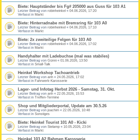
Biete: Hauptständer bis Fg# 205000 aus Guss für 103 A1
Letzter Beitrag von
robinheinkel
«
04.06.2026, 17:20
Verfasst in
Markt
Biete: Hinterradnabe mit Bremsring für 103 A0
Letzter Beitrag von
robinheinkel
«
04.06.2026, 17:10
Verfasst in
Markt
Biete: 2x zweiteilige Felgen für 103 A0
Letzter Beitrag von
robinheinkel
«
04.06.2026, 17:02
Verfasst in
Markt
Handyhalter mit Ladebuchse (mal was stabiles)
Letzter Beitrag von
Günni
«
01.06.2026, 13:50
Verfasst in
Small-Talk
Heinkel Workshop Tachoantrieb
Letzter Beitrag von
anh
«
24.05.2026, 17:02
Verfasst in
Fahrwerk-Karosserie
Lager- und Infotag Herbst 2026 - Samstag, 31. Okt.
Letzter Beitrag von
anh
«
22.05.2026, 15:53
Verfasst in
Treffen-Termine
Shop und Mitgliederportal, Update am 30.5.26
Letzter Beitrag von
joachim
«
22.05.2026, 10:48
Verfasst in
Sonstiges
Biete: Heinkel Tourist 101 A0 - Kicki
Letzter Beitrag von
Stelamp
«
10.05.2026, 23:04
Verfasst in
Markt
Heinkel 103 A2 Rahmen Karosserie