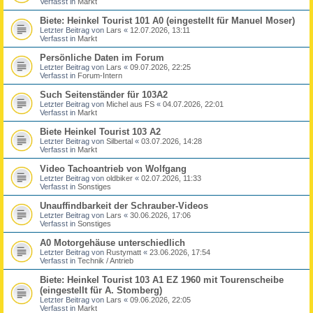
Verfasst in
Markt
Biete: Heinkel Tourist 101 A0 (eingestellt für Manuel Moser)
Letzter Beitrag von
Lars
«
12.07.2026, 13:11
Verfasst in
Markt
Persönliche Daten im Forum
Letzter Beitrag von
Lars
«
09.07.2026, 22:25
Verfasst in
Forum-Intern
Such Seitenständer für 103A2
Letzter Beitrag von
Michel aus FS
«
04.07.2026, 22:01
Verfasst in
Markt
Biete Heinkel Tourist 103 A2
Letzter Beitrag von
Silbertal
«
03.07.2026, 14:28
Verfasst in
Markt
Video Tachoantrieb von Wolfgang
Letzter Beitrag von
oldbiker
«
02.07.2026, 11:33
Verfasst in
Sonstiges
Unauffindbarkeit der Schrauber-Videos
Letzter Beitrag von
Lars
«
30.06.2026, 17:06
Verfasst in
Sonstiges
A0 Motorgehäuse unterschiedlich
Letzter Beitrag von
Rustymatt
«
23.06.2026, 17:54
Verfasst in
Technik / Antrieb
Biete: Heinkel Tourist 103 A1 EZ 1960 mit Tourenscheibe
(eingestellt für A. Stomberg)
Letzter Beitrag von
Lars
«
09.06.2026, 22:05
Verfasst in
Markt