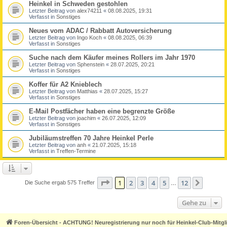
Heinkel in Schweden gestohlen
Letzter Beitrag von
alex74211
«
08.08.2025, 19:31
Verfasst in
Sonstiges
Neues vom ADAC / Rabbatt Autoversicherung
Letzter Beitrag von
Ingo Koch
«
08.08.2025, 06:39
Verfasst in
Sonstiges
Suche nach dem Käufer meines Rollers im Jahr 1970
Letzter Beitrag von
Sphenstein
«
28.07.2025, 20:21
Verfasst in
Sonstiges
Koffer für A2 Knieblech
Letzter Beitrag von
Matthias
«
28.07.2025, 15:27
Verfasst in
Sonstiges
E-Mail Postfächer haben eine begrenzte Größe
Letzter Beitrag von
joachim
«
26.07.2025, 12:09
Verfasst in
Sonstiges
Jubiläumstreffen 70 Jahre Heinkel Perle
Letzter Beitrag von
anh
«
21.07.2025, 15:18
Verfasst in
Treffen-Termine
Seite
1
von
12
1
2
3
4
5
12
Nächst
Die Suche ergab 575 Treffer
…
Gehe zu
Foren-Übersicht - ACHTUNG! Neuregistrierung nur noch für Heinkel-Club-Mitgl