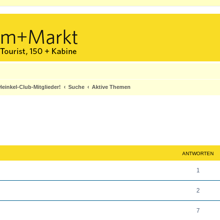
einkel-Club-Mitglieder!
Suche
Aktive Themen
ANTWORTEN
A
1
n
A
2
t
n
w
A
7
t