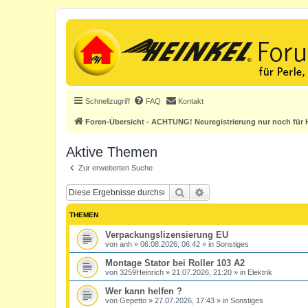
Schnellzugriff
FAQ
Kontakt
Foren-Übersicht - ACHTUNG! Neuregistrierung nur noch für H
Aktive Themen
Zur erweiterten Suche
Suche
Erweiterte Suche
THEMEN
Verpackungslizensierung EU
von
anh
»
06.08.2026, 06:42
» in
Sonstiges
Montage Stator bei Roller 103 A2
von
3259Heinrich
»
21.07.2026, 21:20
» in
Elektrik
Wer kann helfen ?
von
Gepetto
»
27.07.2026, 17:43
» in
Sonstiges