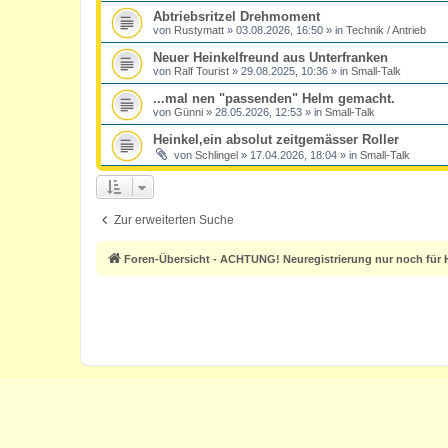
Abtriebsritzel Drehmoment
von
Rustymatt
»
03.08.2026, 16:50
» in
Technik / Antrieb
Neuer Heinkelfreund aus Unterfranken
von
Ralf Tourist
»
29.08.2025, 10:36
» in
Small-Talk
...mal nen "passenden" Helm gemacht.
von
Günni
»
28.05.2026, 12:53
» in
Small-Talk
Heinkel,ein absolut zeitgemässer Roller
von
Schlingel
»
17.04.2026, 18:04
» in
Small-Talk
Zur erweiterten Suche
Foren-Übersicht - ACHTUNG! Neuregistrierung nur noch für H