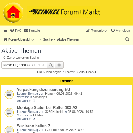
FAQ
Kontakt
Registrieren
Anmelden
S
Foren-Übersicht - ACHTUNG! Neuregistrierung nur noch für Heinkel-Club-Mitglieder!
Suche
Aktive Themen
u
Aktive Themen
c
Zur erweiterten Suche
h
Suche
Erweiterte Suche
e
Die Suche ergab 7 Treffer • Seite
1
von
1
Themen
Verpackungslizensierung EU
Letzter Beitrag von
Hans
«
06.08.2026, 09:41
Verfasst in
Sonstiges
Antworten:
1
Montage Stator bei Roller 103 A2
Letzter Beitrag von
3259Heinrich
«
05.08.2026, 10:51
Verfasst in
Elektrik
Antworten:
2
Wer kann helfen ?
Letzter Beitrag von
Gepetto
«
05.08.2026, 09:21