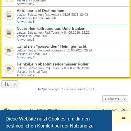
Verfasst in
Sonstiges
Antworten:
7
Abtriebsritzel Drehmoment
Letzter Beitrag von
Rustymatt
«
05.08.2026, 09:02
Verfasst in
Technik / Antrieb
Antworten:
5
Neuer Heinkelfreund aus Unterfranken
Letzter Beitrag von
Ralf Tourist
«
04.08.2026, 22:21
Verfasst in
Small-Talk
Antworten:
6
...mal nen "passenden" Helm gemacht.
Letzter Beitrag von
pedrocongas
«
03.08.2026, 20:24
Verfasst in
Small-Talk
Antworten:
6
Heinkel,ein absolut zeitgemässer Roller
Letzter Beitrag von
Ralf Tourist
«
03.08.2026, 12:01
Verfasst in
Small-Talk
Antworten:
7
Die Suche ergab 7 Treffer • Seite
1
von
1
Gehe zu
Foren-Übersicht - ACHTUNG! Neuregistrierung nur noch für Heinkel-Club-Mitgl
Diese Website nutzt Cookies, um dir den
bestmöglichen Komfort bei der Nutzung zu
Powered by
phpBB
® Forum Software © phpBB Limited