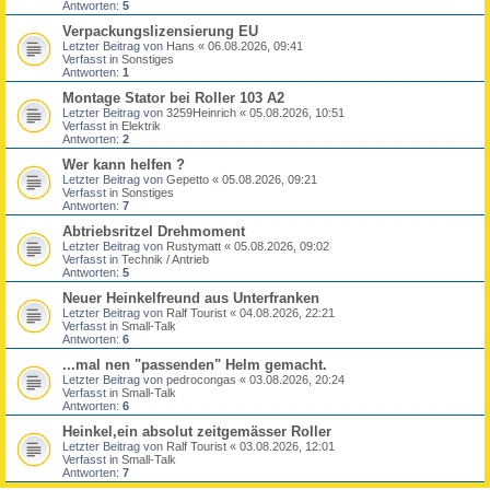
Antworten:
5
Verpackungslizensierung EU
Letzter Beitrag von
Hans
«
06.08.2026, 09:41
Verfasst in
Sonstiges
Antworten:
1
Montage Stator bei Roller 103 A2
Letzter Beitrag von
3259Heinrich
«
05.08.2026, 10:51
Verfasst in
Elektrik
Antworten:
2
Wer kann helfen ?
Letzter Beitrag von
Gepetto
«
05.08.2026, 09:21
Verfasst in
Sonstiges
Antworten:
7
Abtriebsritzel Drehmoment
Letzter Beitrag von
Rustymatt
«
05.08.2026, 09:02
Verfasst in
Technik / Antrieb
Antworten:
5
Neuer Heinkelfreund aus Unterfranken
Letzter Beitrag von
Ralf Tourist
«
04.08.2026, 22:21
Verfasst in
Small-Talk
Antworten:
6
...mal nen "passenden" Helm gemacht.
Letzter Beitrag von
pedrocongas
«
03.08.2026, 20:24
Verfasst in
Small-Talk
Antworten:
6
Heinkel,ein absolut zeitgemässer Roller
Letzter Beitrag von
Ralf Tourist
«
03.08.2026, 12:01
Verfasst in
Small-Talk
Antworten:
7