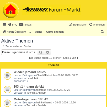
FAQ
Kontakt
Registrieren
Anmelden
S
Foren-Übersicht - ACHTUNG! Neuregistrierung nur noch für Heinkel-Club-Mitglieder!
Suche
Aktive Themen
u
Aktive Themen
c
Zur erweiterten Suche
h
Suche
Erweiterte Suche
e
Die Suche ergab 10 Treffer • Seite
1
von
1
Themen
Wieder jemand neues...
Letzter Beitrag von
Claudi&Heinrich
«
09.08.2026, 08:26
Verfasst in
Small-Talk
Antworten:
2
103 a1 4 gang defekt
Letzter Beitrag von
tonitraub
«
08.08.2026, 22:26
Verfasst in
Technik / Antrieb
Motorlager vorn 103 A2
Letzter Beitrag von
heinkel-bernd
«
08.08.2026, 18:56
Verfasst in
Technik / Antrieb