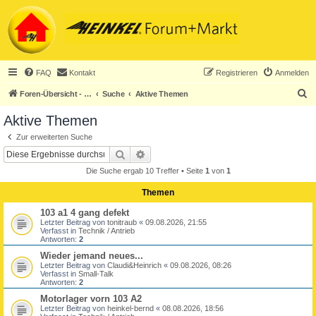
FAQ
Kontakt
Registrieren
Anmelden
S
Foren-Übersicht - ACHTUNG! Neuregistrierung nur noch für Heinkel-Club-Mitglieder!
Suche
Aktive Themen
u
Aktive Themen
c
Zur erweiterten Suche
h
Suche
Erweiterte Suche
e
Die Suche ergab 10 Treffer • Seite
1
von
1
Themen
103 a1 4 gang defekt
Letzter Beitrag von
tonitraub
«
09.08.2026, 21:55
Verfasst in
Technik / Antrieb
Antworten:
2
Wieder jemand neues...
Letzter Beitrag von
Claudi&Heinrich
«
09.08.2026, 08:26
Verfasst in
Small-Talk
Antworten:
2
Motorlager vorn 103 A2
Letzter Beitrag von
heinkel-bernd
«
08.08.2026, 18:56