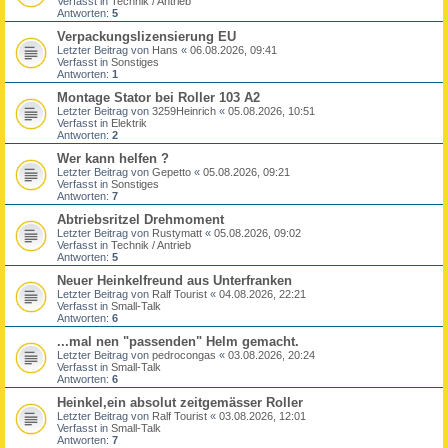
Verfasst in
Technik / Antrieb
Antworten:
5
Verpackungslizensierung EU
Letzter Beitrag von
Hans
«
06.08.2026, 09:41
Verfasst in
Sonstiges
Antworten:
1
Montage Stator bei Roller 103 A2
Letzter Beitrag von
3259Heinrich
«
05.08.2026, 10:51
Verfasst in
Elektrik
Antworten:
2
Wer kann helfen ?
Letzter Beitrag von
Gepetto
«
05.08.2026, 09:21
Verfasst in
Sonstiges
Antworten:
7
Abtriebsritzel Drehmoment
Letzter Beitrag von
Rustymatt
«
05.08.2026, 09:02
Verfasst in
Technik / Antrieb
Antworten:
5
Neuer Heinkelfreund aus Unterfranken
Letzter Beitrag von
Ralf Tourist
«
04.08.2026, 22:21
Verfasst in
Small-Talk
Antworten:
6
...mal nen "passenden" Helm gemacht.
Letzter Beitrag von
pedrocongas
«
03.08.2026, 20:24
Verfasst in
Small-Talk
Antworten:
6
Heinkel,ein absolut zeitgemässer Roller
Letzter Beitrag von
Ralf Tourist
«
03.08.2026, 12:01
Verfasst in
Small-Talk
Antworten:
7