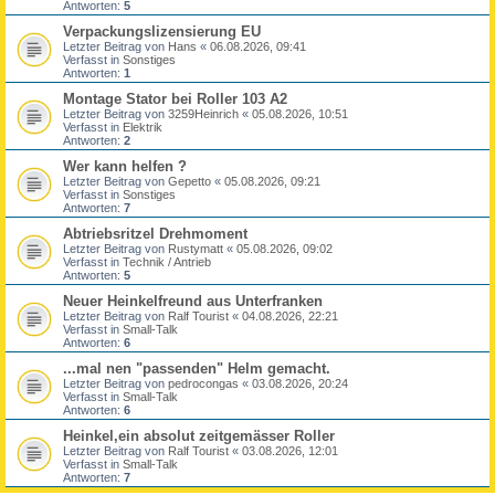
Antworten:
5
Verpackungslizensierung EU
Letzter Beitrag von
Hans
«
06.08.2026, 09:41
Verfasst in
Sonstiges
Antworten:
1
Montage Stator bei Roller 103 A2
Letzter Beitrag von
3259Heinrich
«
05.08.2026, 10:51
Verfasst in
Elektrik
Antworten:
2
Wer kann helfen ?
Letzter Beitrag von
Gepetto
«
05.08.2026, 09:21
Verfasst in
Sonstiges
Antworten:
7
Abtriebsritzel Drehmoment
Letzter Beitrag von
Rustymatt
«
05.08.2026, 09:02
Verfasst in
Technik / Antrieb
Antworten:
5
Neuer Heinkelfreund aus Unterfranken
Letzter Beitrag von
Ralf Tourist
«
04.08.2026, 22:21
Verfasst in
Small-Talk
Antworten:
6
...mal nen "passenden" Helm gemacht.
Letzter Beitrag von
pedrocongas
«
03.08.2026, 20:24
Verfasst in
Small-Talk
Antworten:
6
Heinkel,ein absolut zeitgemässer Roller
Letzter Beitrag von
Ralf Tourist
«
03.08.2026, 12:01
Verfasst in
Small-Talk
Antworten:
7