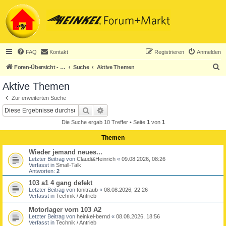
FAQ
Kontakt
Registrieren
Anmelden
S
Foren-Übersicht - ACHTUNG! Neuregistrierung nur noch für Heinkel-Club-Mitglieder!
Suche
Aktive Themen
u
Aktive Themen
c
Zur erweiterten Suche
h
Suche
Erweiterte Suche
e
Die Suche ergab 10 Treffer • Seite
1
von
1
Themen
Wieder jemand neues...
Letzter Beitrag von
Claudi&Heinrich
«
09.08.2026, 08:26
Verfasst in
Small-Talk
Antworten:
2
103 a1 4 gang defekt
Letzter Beitrag von
tonitraub
«
08.08.2026, 22:26
Verfasst in
Technik / Antrieb
Motorlager vorn 103 A2
Letzter Beitrag von
heinkel-bernd
«
08.08.2026, 18:56
Verfasst in
Technik / Antrieb