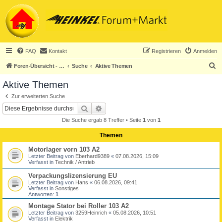
FAQ
Kontakt
Registrieren
Anmelden
S
Foren-Übersicht - ACHTUNG! Neuregistrierung nur noch für Heinkel-Club-Mitglieder!
Suche
Aktive Themen
u
Aktive Themen
c
Zur erweiterten Suche
h
Suche
Erweiterte Suche
e
Die Suche ergab 8 Treffer • Seite
1
von
1
Themen
Motorlager vorn 103 A2
Letzter Beitrag von
Eberhard9389
«
07.08.2026, 15:09
Verfasst in
Technik / Antrieb
Verpackungslizensierung EU
Letzter Beitrag von
Hans
«
06.08.2026, 09:41
Verfasst in
Sonstiges
Antworten:
1
Montage Stator bei Roller 103 A2
Letzter Beitrag von
3259Heinrich
«
05.08.2026, 10:51
Verfasst in
Elektrik