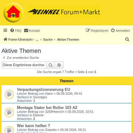
FAQ
Kontakt
Registrieren
Anmelden
S
Foren-Übersicht - ACHTUNG! Neuregistrierung nur noch für Heinkel-Club-Mitglieder!
Suche
Aktive Themen
u
Aktive Themen
c
Zur erweiterten Suche
h
Suche
Erweiterte Suche
e
Die Suche ergab 7 Treffer • Seite
1
von
1
Themen
Verpackungslizensierung EU
Letzter Beitrag von
Hans
«
06.08.2026, 09:41
Verfasst in
Sonstiges
Antworten:
1
Montage Stator bei Roller 103 A2
Letzter Beitrag von
3259Heinrich
«
05.08.2026, 10:51
Verfasst in
Elektrik
Antworten:
2
Wer kann helfen ?
Letzter Beitrag von
Gepetto
«
05.08.2026, 09:21