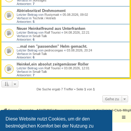
Verfasst in
Sonstiges
Antworten:
7
Abtriebsritzel Drehmoment
Letzter Beitrag von
Rustymatt
«
05.08.2026, 09:02
Verfasst in
Technik / Antrieb
Antworten:
5
Neuer Heinkelfreund aus Unterfranken
Letzter Beitrag von
Ralf Tourist
«
04.08.2026, 22:21
Verfasst in
Small-Talk
Antworten:
6
...mal nen "passenden" Helm gemacht.
Letzter Beitrag von
pedrocongas
«
03.08.2026, 20:24
Verfasst in
Small-Talk
Antworten:
6
Heinkel,ein absolut zeitgemässer Roller
Letzter Beitrag von
Ralf Tourist
«
03.08.2026, 12:01
Verfasst in
Small-Talk
Antworten:
7
Die Suche ergab 7 Treffer • Seite
1
von
1
Gehe zu
Foren-Übersicht - ACHTUNG! Neuregistrierung nur noch für Heinkel-Club-Mitgl
Diese Website nutzt Cookies, um dir den
bestmöglichen Komfort bei der Nutzung zu
Powered by
phpBB
® Forum Software © phpBB Limited