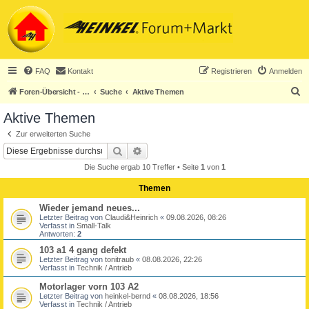
FAQ
Kontakt
Registrieren
Anmelden
S
Foren-Übersicht - ACHTUNG! Neuregistrierung nur noch für Heinkel-Club-Mitglieder!
Suche
Aktive Themen
u
Aktive Themen
c
Zur erweiterten Suche
h
Suche
Erweiterte Suche
e
Die Suche ergab 10 Treffer • Seite
1
von
1
Themen
Wieder jemand neues...
Letzter Beitrag von
Claudi&Heinrich
«
09.08.2026, 08:26
Verfasst in
Small-Talk
Antworten:
2
103 a1 4 gang defekt
Letzter Beitrag von
tonitraub
«
08.08.2026, 22:26
Verfasst in
Technik / Antrieb
Motorlager vorn 103 A2
Letzter Beitrag von
heinkel-bernd
«
08.08.2026, 18:56
Verfasst in
Technik / Antrieb