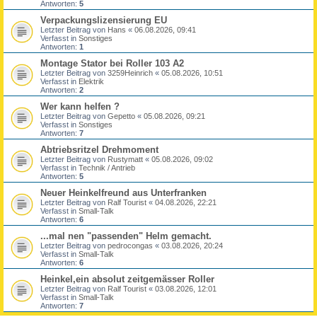
Antworten:
5
Verpackungslizensierung EU
Letzter Beitrag von
Hans
«
06.08.2026, 09:41
Verfasst in
Sonstiges
Antworten:
1
Montage Stator bei Roller 103 A2
Letzter Beitrag von
3259Heinrich
«
05.08.2026, 10:51
Verfasst in
Elektrik
Antworten:
2
Wer kann helfen ?
Letzter Beitrag von
Gepetto
«
05.08.2026, 09:21
Verfasst in
Sonstiges
Antworten:
7
Abtriebsritzel Drehmoment
Letzter Beitrag von
Rustymatt
«
05.08.2026, 09:02
Verfasst in
Technik / Antrieb
Antworten:
5
Neuer Heinkelfreund aus Unterfranken
Letzter Beitrag von
Ralf Tourist
«
04.08.2026, 22:21
Verfasst in
Small-Talk
Antworten:
6
...mal nen "passenden" Helm gemacht.
Letzter Beitrag von
pedrocongas
«
03.08.2026, 20:24
Verfasst in
Small-Talk
Antworten:
6
Heinkel,ein absolut zeitgemässer Roller
Letzter Beitrag von
Ralf Tourist
«
03.08.2026, 12:01
Verfasst in
Small-Talk
Antworten:
7