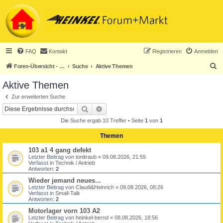
FAQ
Kontakt
Registrieren
Anmelden
S
Foren-Übersicht - ACHTUNG! Neuregistrierung nur noch für Heinkel-Club-Mitglieder!
Suche
Aktive Themen
u
Aktive Themen
c
Zur erweiterten Suche
h
Suche
Erweiterte Suche
e
Die Suche ergab 10 Treffer • Seite
1
von
1
Themen
103 a1 4 gang defekt
Letzter Beitrag von
tonitraub
«
09.08.2026, 21:55
Verfasst in
Technik / Antrieb
Antworten:
2
Wieder jemand neues...
Letzter Beitrag von
Claudi&Heinrich
«
09.08.2026, 08:26
Verfasst in
Small-Talk
Antworten:
2
Motorlager vorn 103 A2
Letzter Beitrag von
heinkel-bernd
«
08.08.2026, 18:56