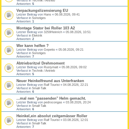
Verfasst in
Technik / Antrieb
Antworten:
5
Verpackungslizensierung EU
Letzter Beitrag von
Hans
«
06.08.2026, 09:41
Verfasst in
Sonstiges
Antworten:
1
Montage Stator bei Roller 103 A2
Letzter Beitrag von
3259Heinrich
«
05.08.2026, 10:51
Verfasst in
Elektrik
Antworten:
2
Wer kann helfen ?
Letzter Beitrag von
Gepetto
«
05.08.2026, 09:21
Verfasst in
Sonstiges
Antworten:
7
Abtriebsritzel Drehmoment
Letzter Beitrag von
Rustymatt
«
05.08.2026, 09:02
Verfasst in
Technik / Antrieb
Antworten:
5
Neuer Heinkelfreund aus Unterfranken
Letzter Beitrag von
Ralf Tourist
«
04.08.2026, 22:21
Verfasst in
Small-Talk
Antworten:
6
...mal nen "passenden" Helm gemacht.
Letzter Beitrag von
pedrocongas
«
03.08.2026, 20:24
Verfasst in
Small-Talk
Antworten:
6
Heinkel,ein absolut zeitgemässer Roller
Letzter Beitrag von
Ralf Tourist
«
03.08.2026, 12:01
Verfasst in
Small-Talk
Antworten:
7