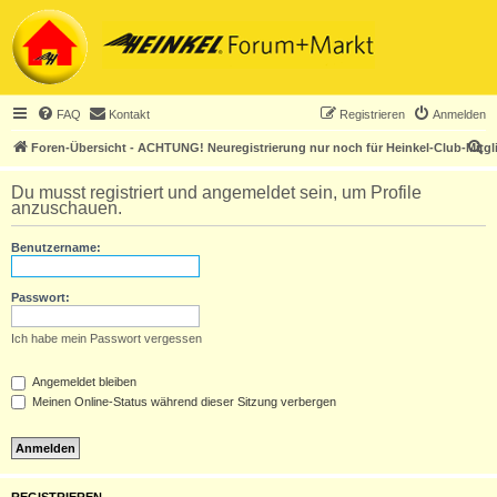
FAQ
Kontakt
Registrieren
Anmelden
S
Foren-Übersicht - ACHTUNG! Neuregistrierung nur noch für Heinkel-Club-Mitgl
u
Du musst registriert und angemeldet sein, um Profile
c
anzuschauen.
h
Benutzername:
e
Passwort:
Ich habe mein Passwort vergessen
Angemeldet bleiben
Meinen Online-Status während dieser Sitzung verbergen