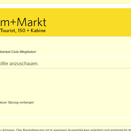
einkel-Club-Mitglieder!
rofile anzuschauen.
ieser Sitzung verbergen
 können. Die Registrierung ist in wenigen Augenblicken erledigt und ermöglicht di