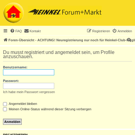
FAQ
Kontakt
Registrieren
Anmelden
S
Foren-Übersicht - ACHTUNG! Neuregistrierung nur noch für Heinkel-Club-Mitgl
u
Du musst registriert und angemeldet sein, um Profile
c
anzuschauen.
h
Benutzername:
e
Passwort:
Ich habe mein Passwort vergessen
Angemeldet bleiben
Meinen Online-Status während dieser Sitzung verbergen