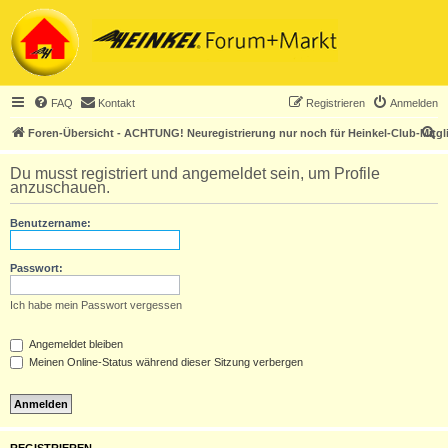
FAQ
Kontakt
Registrieren
Anmelden
S
Foren-Übersicht - ACHTUNG! Neuregistrierung nur noch für Heinkel-Club-Mitgl
u
Du musst registriert und angemeldet sein, um Profile
c
anzuschauen.
h
Benutzername:
e
Passwort:
Ich habe mein Passwort vergessen
Angemeldet bleiben
Meinen Online-Status während dieser Sitzung verbergen