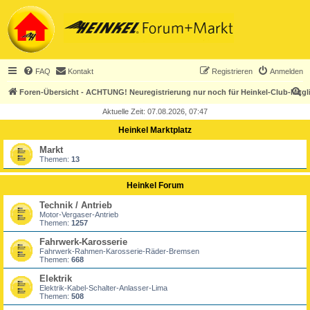
FAQ
Kontakt
Registrieren
Anmelden
S
Foren-Übersicht - ACHTUNG! Neuregistrierung nur noch für Heinkel-Club-Mitgl
u
Aktuelle Zeit: 07.08.2026, 07:47
c
Heinkel Marktplatz
h
Markt
e
Themen:
13
Heinkel Forum
Technik / Antrieb
Motor-Vergaser-Antrieb
Themen:
1257
Fahrwerk-Karosserie
Fahrwerk-Rahmen-Karosserie-Räder-Bremsen
Themen:
668
Elektrik
Elektrik-Kabel-Schalter-Anlasser-Lima
Themen:
508