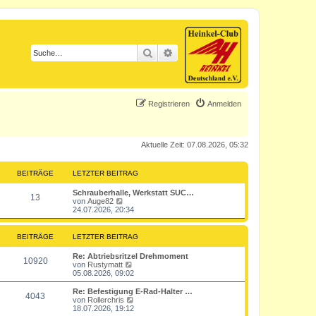
Suche
Erweiterte Suche
Registrieren
Anmelden
Aktuelle Zeit: 07.08.2026, 05:32
BEITRÄGE
LETZTER BEITRAG
L
Schrauberhalle, Werkstatt SUC…
B
13
e
N
von
Auge82
t
e
24.07.2026, 20:34
e
z
u
t
e
i
e
s
BEITRÄGE
LETZTER BEITRAG
r
t
t
B
e
L
Re: Abtriebsritzel Drehmoment
B
e
r
10920
e
N
von
Rustymatt
i
B
r
t
e
05.08.2026, 09:02
t
e
e
z
u
r
i
ä
t
e
L
Re: Befestigung E-Rad-Halter …
a
t
B
4043
i
e
s
e
N
von
Rollerchris
g
r
g
r
t
t
e
18.07.2026, 19:12
a
e
t
B
e
z
u