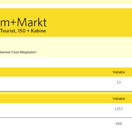
einkel-Club-Mitglieder!
THEMEN
T
13
h
e
THEMEN
m
T
1257
e
h
n
T
668
e
h
m