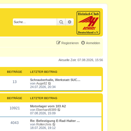
Suche
Erweiterte Suche
Registrieren
Anmelden
Aktuelle Zeit: 07.08.2026, 15:56
BEITRÄGE
LETZTER BEITRAG
L
Schrauberhalle, Werkstatt SUC…
B
13
e
N
von
Auge82
t
e
24.07.2026, 20:34
e
z
u
t
e
i
e
s
BEITRÄGE
LETZTER BEITRAG
r
t
t
B
e
L
Motorlager vorn 103 A2
B
e
r
10921
e
N
von
Eberhard9389
i
B
r
t
e
07.08.2026, 15:09
t
e
e
z
u
r
i
ä
t
e
L
Re: Befestigung E-Rad-Halter …
a
t
B
4043
i
e
s
e
N
von
Rollerchris
g
r
g
r
t
t
e
18.07.2026, 19:12
a
e
t
B
e
z
u