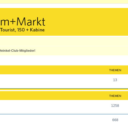
einkel-Club-Mitglieder!
THEMEN
T
13
h
e
THEMEN
m
T
1258
e
h
n
T
668
e
h
m