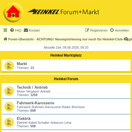
FAQ
Kontakt
Registrieren
Anmelden
S
Foren-Übersicht - ACHTUNG! Neuregistrierung nur noch für Heinkel-Club-Mitgl
u
Aktuelle Zeit: 09.08.2026, 09:33
c
Heinkel Marktplatz
h
Markt
e
Themen:
13
Heinkel Forum
Technik / Antrieb
Motor-Vergaser-Antrieb
Themen:
1259
Fahrwerk-Karosserie
Fahrwerk-Rahmen-Karosserie-Räder-Bremsen
Themen:
668
Elektrik
Elektrik-Kabel-Schalter-Anlasser-Lima
Themen:
508