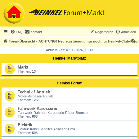
FAQ
Kontakt
Registrieren
Anmelden
S
Foren-Übersicht - ACHTUNG! Neuregistrierung nur noch für Heinkel-Club-Mitgl
u
Aktuelle Zeit: 07.08.2026, 15:13
c
Heinkel Marktplatz
h
Markt
e
Themen:
13
Heinkel Forum
Technik / Antrieb
Motor-Vergaser-Antrieb
Themen:
1258
Fahrwerk-Karosserie
Fahrwerk-Rahmen-Karosserie-Räder-Bremsen
Themen:
668
Elektrik
Elektrik-Kabel-Schalter-Anlasser-Lima
Themen:
508