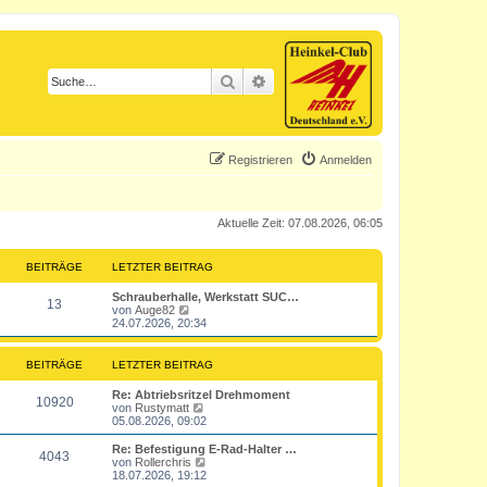
Suche
Erweiterte Suche
Registrieren
Anmelden
Aktuelle Zeit: 07.08.2026, 06:05
BEITRÄGE
LETZTER BEITRAG
L
Schrauberhalle, Werkstatt SUC…
B
13
e
N
von
Auge82
t
e
24.07.2026, 20:34
e
z
u
t
e
i
e
s
BEITRÄGE
LETZTER BEITRAG
r
t
t
B
e
L
Re: Abtriebsritzel Drehmoment
B
e
r
10920
e
N
von
Rustymatt
i
B
r
t
e
05.08.2026, 09:02
t
e
e
z
u
r
i
ä
t
e
L
Re: Befestigung E-Rad-Halter …
a
t
B
4043
i
e
s
e
N
von
Rollerchris
g
r
g
r
t
t
e
18.07.2026, 19:12
a
e
t
B
e
z
u