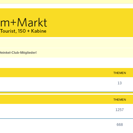
einkel-Club-Mitglieder!
THEMEN
T
13
h
e
THEMEN
m
T
1257
e
h
n
T
668
e
h
m