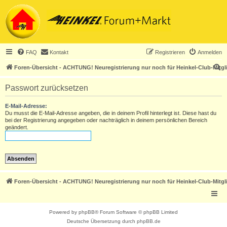
FAQ
Kontakt
Registrieren
Anmelden
S
Foren-Übersicht - ACHTUNG! Neuregistrierung nur noch für Heinkel-Club-Mitgl
u
Passwort zurücksetzen
c
h
E-Mail-Adresse:
Du musst die E-Mail-Adresse angeben, die in deinem Profil hinterlegt ist. Diese hast du
e
bei der Registrierung angegeben oder nachträglich in deinem persönlichen Bereich
geändert.
Foren-Übersicht - ACHTUNG! Neuregistrierung nur noch für Heinkel-Club-Mitgl
Powered by
phpBB
® Forum Software © phpBB Limited
Deutsche Übersetzung durch
phpBB.de