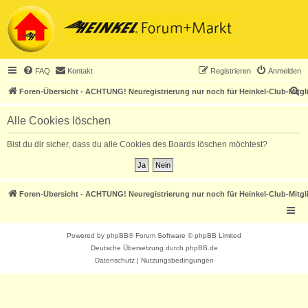
FAQ
Kontakt
Registrieren
Anmelden
S
Foren-Übersicht - ACHTUNG! Neuregistrierung nur noch für Heinkel-Club-Mitgl
u
Alle Cookies löschen
c
h
Bist du dir sicher, dass du alle Cookies des Boards löschen möchtest?
e
Foren-Übersicht - ACHTUNG! Neuregistrierung nur noch für Heinkel-Club-Mitgl
Powered by
phpBB
® Forum Software © phpBB Limited
Deutsche Übersetzung durch
phpBB.de
Datenschutz
|
Nutzungsbedingungen