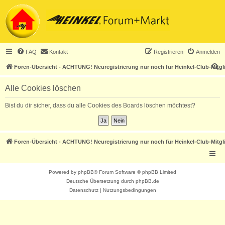
FAQ
Kontakt
Registrieren
Anmelden
S
Foren-Übersicht - ACHTUNG! Neuregistrierung nur noch für Heinkel-Club-Mitgl
u
Alle Cookies löschen
c
h
Bist du dir sicher, dass du alle Cookies des Boards löschen möchtest?
e
Foren-Übersicht - ACHTUNG! Neuregistrierung nur noch für Heinkel-Club-Mitgl
Powered by
phpBB
® Forum Software © phpBB Limited
Deutsche Übersetzung durch
phpBB.de
Datenschutz
|
Nutzungsbedingungen