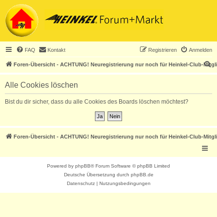
FAQ
Kontakt
Registrieren
Anmelden
S
Foren-Übersicht - ACHTUNG! Neuregistrierung nur noch für Heinkel-Club-Mitgl
u
Alle Cookies löschen
c
h
Bist du dir sicher, dass du alle Cookies des Boards löschen möchtest?
e
Foren-Übersicht - ACHTUNG! Neuregistrierung nur noch für Heinkel-Club-Mitgl
Powered by
phpBB
® Forum Software © phpBB Limited
Deutsche Übersetzung durch
phpBB.de
Datenschutz
|
Nutzungsbedingungen