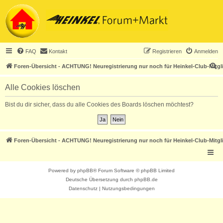
FAQ
Kontakt
Registrieren
Anmelden
S
Foren-Übersicht - ACHTUNG! Neuregistrierung nur noch für Heinkel-Club-Mitgl
u
Alle Cookies löschen
c
h
Bist du dir sicher, dass du alle Cookies des Boards löschen möchtest?
e
Foren-Übersicht - ACHTUNG! Neuregistrierung nur noch für Heinkel-Club-Mitgl
Powered by
phpBB
® Forum Software © phpBB Limited
Deutsche Übersetzung durch
phpBB.de
Datenschutz
|
Nutzungsbedingungen