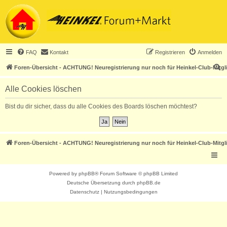
FAQ
Kontakt
Registrieren
Anmelden
S
Foren-Übersicht - ACHTUNG! Neuregistrierung nur noch für Heinkel-Club-Mitgl
u
Alle Cookies löschen
c
h
Bist du dir sicher, dass du alle Cookies des Boards löschen möchtest?
e
Foren-Übersicht - ACHTUNG! Neuregistrierung nur noch für Heinkel-Club-Mitgl
Powered by
phpBB
® Forum Software © phpBB Limited
Deutsche Übersetzung durch
phpBB.de
Datenschutz
|
Nutzungsbedingungen