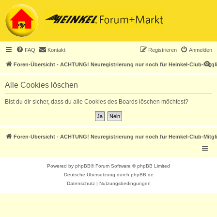
FAQ
Kontakt
Registrieren
Anmelden
S
Foren-Übersicht - ACHTUNG! Neuregistrierung nur noch für Heinkel-Club-Mitgl
u
Alle Cookies löschen
c
h
Bist du dir sicher, dass du alle Cookies des Boards löschen möchtest?
e
Foren-Übersicht - ACHTUNG! Neuregistrierung nur noch für Heinkel-Club-Mitgl
Powered by
phpBB
® Forum Software © phpBB Limited
Deutsche Übersetzung durch
phpBB.de
Datenschutz
|
Nutzungsbedingungen