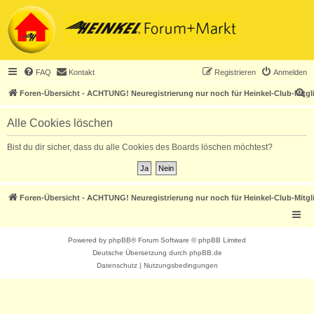
FAQ
Kontakt
Registrieren
Anmelden
S
Foren-Übersicht - ACHTUNG! Neuregistrierung nur noch für Heinkel-Club-Mitgl
u
Alle Cookies löschen
c
h
Bist du dir sicher, dass du alle Cookies des Boards löschen möchtest?
e
Foren-Übersicht - ACHTUNG! Neuregistrierung nur noch für Heinkel-Club-Mitgl
Powered by
phpBB
® Forum Software © phpBB Limited
Deutsche Übersetzung durch
phpBB.de
Datenschutz
|
Nutzungsbedingungen