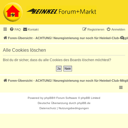
FAQ
Kontakt
Registrieren
Anmelden
S
Foren-Übersicht - ACHTUNG! Neuregistrierung nur noch für Heinkel-Club-Mitgl
u
Alle Cookies löschen
c
h
Bist du dir sicher, dass du alle Cookies des Boards löschen möchtest?
e
Foren-Übersicht - ACHTUNG! Neuregistrierung nur noch für Heinkel-Club-Mitgl
Powered by
phpBB
® Forum Software © phpBB Limited
Deutsche Übersetzung durch
phpBB.de
Datenschutz
|
Nutzungsbedingungen