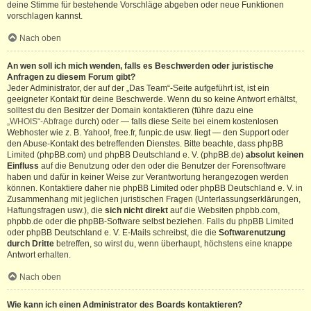
deine Stimme für bestehende Vorschläge abgeben oder neue Funktionen
vorschlagen kannst.
Nach oben
An wen soll ich mich wenden, falls es Beschwerden oder juristische
Anfragen zu diesem Forum gibt?
Jeder Administrator, der auf der „Das Team“-Seite aufgeführt ist, ist ein
geeigneter Kontakt für deine Beschwerde. Wenn du so keine Antwort erhältst,
solltest du den Besitzer der Domain kontaktieren (führe dazu eine
„WHOIS“-Abfrage
durch) oder — falls diese Seite bei einem kostenlosen
Webhoster wie z. B. Yahoo!, free.fr, funpic.de usw. liegt — den Support oder
den Abuse-Kontakt des betreffenden Dienstes. Bitte beachte, dass phpBB
Limited (phpBB.com) und phpBB Deutschland e. V. (phpBB.de)
absolut keinen
Einfluss
auf die Benutzung oder den oder die Benutzer der Forensoftware
haben und dafür in keiner Weise zur Verantwortung herangezogen werden
können. Kontaktiere daher nie phpBB Limited oder phpBB Deutschland e. V. in
Zusammenhang mit jeglichen juristischen Fragen (Unterlassungserklärungen,
Haftungsfragen usw.), die
sich nicht direkt
auf die Websiten phpbb.com,
phpbb.de oder die phpBB-Software selbst beziehen. Falls du phpBB Limited
oder phpBB Deutschland e. V. E-Mails schreibst, die die
Softwarenutzung
durch Dritte
betreffen, so wirst du, wenn überhaupt, höchstens eine knappe
Antwort erhalten.
Nach oben
Wie kann ich einen Administrator des Boards kontaktieren?