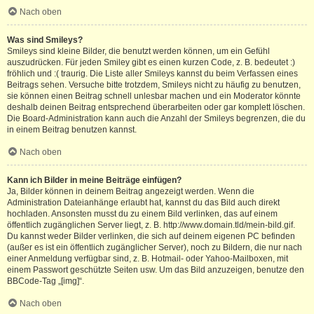
Nach oben
Was sind Smileys?
Smileys sind kleine Bilder, die benutzt werden können, um ein Gefühl
auszudrücken. Für jeden Smiley gibt es einen kurzen Code, z. B. bedeutet :)
fröhlich und :( traurig. Die Liste aller Smileys kannst du beim Verfassen eines
Beitrags sehen. Versuche bitte trotzdem, Smileys nicht zu häufig zu benutzen,
sie können einen Beitrag schnell unlesbar machen und ein Moderator könnte
deshalb deinen Beitrag entsprechend überarbeiten oder gar komplett löschen.
Die Board-Administration kann auch die Anzahl der Smileys begrenzen, die du
in einem Beitrag benutzen kannst.
Nach oben
Kann ich Bilder in meine Beiträge einfügen?
Ja, Bilder können in deinem Beitrag angezeigt werden. Wenn die
Administration Dateianhänge erlaubt hat, kannst du das Bild auch direkt
hochladen. Ansonsten musst du zu einem Bild verlinken, das auf einem
öffentlich zugänglichen Server liegt, z. B. http://www.domain.tld/mein-bild.gif.
Du kannst weder Bilder verlinken, die sich auf deinem eigenen PC befinden
(außer es ist ein öffentlich zugänglicher Server), noch zu Bildern, die nur nach
einer Anmeldung verfügbar sind, z. B. Hotmail- oder Yahoo-Mailboxen, mit
einem Passwort geschützte Seiten usw. Um das Bild anzuzeigen, benutze den
BBCode-Tag „[img]“.
Nach oben