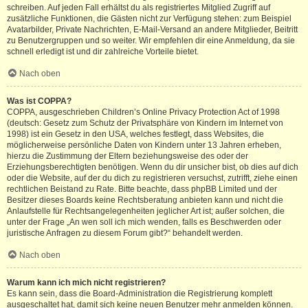
schreiben. Auf jeden Fall erhältst du als registriertes Mitglied Zugriff auf
zusätzliche Funktionen, die Gästen nicht zur Verfügung stehen: zum Beispiel
Avatarbilder, Private Nachrichten, E-Mail-Versand an andere Mitglieder, Beitritt
zu Benutzergruppen und so weiter. Wir empfehlen dir eine Anmeldung, da sie
schnell erledigt ist und dir zahlreiche Vorteile bietet.
Nach oben
Was ist COPPA?
COPPA, ausgeschrieben Children’s Online Privacy Protection Act of 1998
(deutsch: Gesetz zum Schutz der Privatsphäre von Kindern im Internet von
1998) ist ein Gesetz in den USA, welches festlegt, dass Websites, die
möglicherweise persönliche Daten von Kindern unter 13 Jahren erheben,
hierzu die Zustimmung der Eltern beziehungsweise des oder der
Erziehungsberechtigten benötigen. Wenn du dir unsicher bist, ob dies auf dich
oder die Website, auf der du dich zu registrieren versuchst, zutrifft, ziehe einen
rechtlichen Beistand zu Rate. Bitte beachte, dass phpBB Limited und der
Besitzer dieses Boards keine Rechtsberatung anbieten kann und nicht die
Anlaufstelle für Rechtsangelegenheiten jeglicher Art ist; außer solchen, die
unter der Frage „An wen soll ich mich wenden, falls es Beschwerden oder
juristische Anfragen zu diesem Forum gibt?“ behandelt werden.
Nach oben
Warum kann ich mich nicht registrieren?
Es kann sein, dass die Board-Administration die Registrierung komplett
ausgeschaltet hat, damit sich keine neuen Benutzer mehr anmelden können.