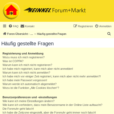
FAQ
Kontakt
Registrieren
Anmelden
S
Foren-Übersicht - ACHTUNG! Neuregistrierung nur noch für Heinkel-Club-Mitglieder!
Häufig gestellte Fragen
u
Häufig gestellte Fragen
c
h
Registrierung und Anmeldung
Wozu muss ich mich registrieren?
e
Was ist COPPA?
Warum kann ich mich nicht registrieren?
Ich habe mich registriert, kann mich aber nicht anmelden!
Warum kann ich mich nicht anmelden?
Ich habe mich vor einiger Zeit registriert, kann mich aber nicht mehr anmelden?!
Ich habe mein Passwort vergessen!
Warum werde ich automatisch abgemeldet?
Wozu ist die Funktion „Alle Cookies löschen“?
Benutzerpräferenzen und -einstellungen
Wie kann ich meine Einstellungen ändern?
Wie kann ich verhindern, dass mein Benutzername in der Online-Liste auftaucht?
Die Forenuhr geht falsch!
Ich habe die Zeitzone eingestellt, aber die Forenuhr geht immer noch falsch!