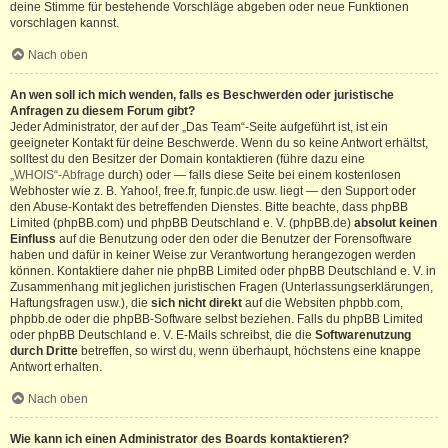
deine Stimme für bestehende Vorschläge abgeben oder neue Funktionen
vorschlagen kannst.
Nach oben
An wen soll ich mich wenden, falls es Beschwerden oder juristische
Anfragen zu diesem Forum gibt?
Jeder Administrator, der auf der „Das Team“-Seite aufgeführt ist, ist ein
geeigneter Kontakt für deine Beschwerde. Wenn du so keine Antwort erhältst,
solltest du den Besitzer der Domain kontaktieren (führe dazu eine
„WHOIS“-Abfrage
durch) oder — falls diese Seite bei einem kostenlosen
Webhoster wie z. B. Yahoo!, free.fr, funpic.de usw. liegt — den Support oder
den Abuse-Kontakt des betreffenden Dienstes. Bitte beachte, dass phpBB
Limited (phpBB.com) und phpBB Deutschland e. V. (phpBB.de)
absolut keinen
Einfluss
auf die Benutzung oder den oder die Benutzer der Forensoftware
haben und dafür in keiner Weise zur Verantwortung herangezogen werden
können. Kontaktiere daher nie phpBB Limited oder phpBB Deutschland e. V. in
Zusammenhang mit jeglichen juristischen Fragen (Unterlassungserklärungen,
Haftungsfragen usw.), die
sich nicht direkt
auf die Websiten phpbb.com,
phpbb.de oder die phpBB-Software selbst beziehen. Falls du phpBB Limited
oder phpBB Deutschland e. V. E-Mails schreibst, die die
Softwarenutzung
durch Dritte
betreffen, so wirst du, wenn überhaupt, höchstens eine knappe
Antwort erhalten.
Nach oben
Wie kann ich einen Administrator des Boards kontaktieren?