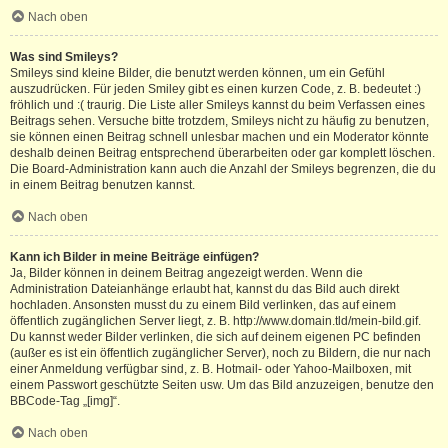
Nach oben
Was sind Smileys?
Smileys sind kleine Bilder, die benutzt werden können, um ein Gefühl
auszudrücken. Für jeden Smiley gibt es einen kurzen Code, z. B. bedeutet :)
fröhlich und :( traurig. Die Liste aller Smileys kannst du beim Verfassen eines
Beitrags sehen. Versuche bitte trotzdem, Smileys nicht zu häufig zu benutzen,
sie können einen Beitrag schnell unlesbar machen und ein Moderator könnte
deshalb deinen Beitrag entsprechend überarbeiten oder gar komplett löschen.
Die Board-Administration kann auch die Anzahl der Smileys begrenzen, die du
in einem Beitrag benutzen kannst.
Nach oben
Kann ich Bilder in meine Beiträge einfügen?
Ja, Bilder können in deinem Beitrag angezeigt werden. Wenn die
Administration Dateianhänge erlaubt hat, kannst du das Bild auch direkt
hochladen. Ansonsten musst du zu einem Bild verlinken, das auf einem
öffentlich zugänglichen Server liegt, z. B. http://www.domain.tld/mein-bild.gif.
Du kannst weder Bilder verlinken, die sich auf deinem eigenen PC befinden
(außer es ist ein öffentlich zugänglicher Server), noch zu Bildern, die nur nach
einer Anmeldung verfügbar sind, z. B. Hotmail- oder Yahoo-Mailboxen, mit
einem Passwort geschützte Seiten usw. Um das Bild anzuzeigen, benutze den
BBCode-Tag „[img]“.
Nach oben