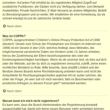
schreiben. Auf jeden Fall erhältst du als registriertes Mitglied Zugriff auf
zusätzliche Funktionen, die Gästen nicht zur Verfügung stehen: zum Beispiel
Avatarbilder, Private Nachrichten, E-Mail-Versand an andere Mitglieder, Beitritt
zu Benutzergruppen und so weiter. Wir empfehlen dir eine Anmeldung, da sie
schnell erledigt ist und dir zahlreiche Vorteile bietet.
Nach oben
Was ist COPPA?
COPPA, ausgeschrieben Children’s Online Privacy Protection Act of 1998
(deutsch: Gesetz zum Schutz der Privatsphäre von Kindern im Internet von
1998) ist ein Gesetz in den USA, welches festlegt, dass Websites, die
möglicherweise persönliche Daten von Kindern unter 13 Jahren erheben,
hierzu die Zustimmung der Eltern beziehungsweise des oder der
Erziehungsberechtigten benötigen. Wenn du dir unsicher bist, ob dies auf dich
oder die Website, auf der du dich zu registrieren versuchst, zutrifft, ziehe einen
rechtlichen Beistand zu Rate. Bitte beachte, dass phpBB Limited und der
Besitzer dieses Boards keine Rechtsberatung anbieten kann und nicht die
Anlaufstelle für Rechtsangelegenheiten jeglicher Art ist; außer solchen, die
unter der Frage „An wen soll ich mich wenden, falls es Beschwerden oder
juristische Anfragen zu diesem Forum gibt?“ behandelt werden.
Nach oben
Warum kann ich mich nicht registrieren?
Es kann sein, dass die Board-Administration die Registrierung komplett
ausgeschaltet hat, damit sich keine neuen Benutzer mehr anmelden können.