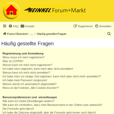
FAQ
Kontakt
Registrieren
Anmelden
S
Foren-Übersicht - ACHTUNG! Neuregistrierung nur noch für Heinkel-Club-Mitglieder!
Häufig gestellte Fragen
u
Häufig gestellte Fragen
c
h
Registrierung und Anmeldung
Wozu muss ich mich registrieren?
e
Was ist COPPA?
Warum kann ich mich nicht registrieren?
Ich habe mich registriert, kann mich aber nicht anmelden!
Warum kann ich mich nicht anmelden?
Ich habe mich vor einiger Zeit registriert, kann mich aber nicht mehr anmelden?!
Ich habe mein Passwort vergessen!
Warum werde ich automatisch abgemeldet?
Wozu ist die Funktion „Alle Cookies löschen“?
Benutzerpräferenzen und -einstellungen
Wie kann ich meine Einstellungen ändern?
Wie kann ich verhindern, dass mein Benutzername in der Online-Liste auftaucht?
Die Forenuhr geht falsch!
Ich habe die Zeitzone eingestellt, aber die Forenuhr geht immer noch falsch!