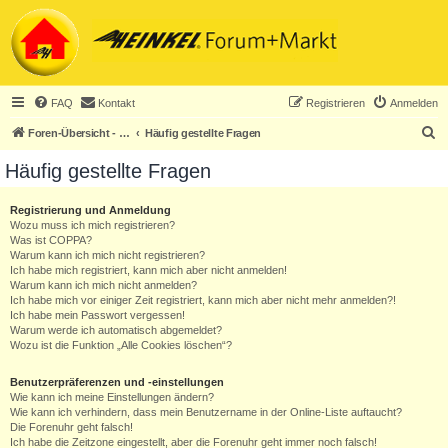
FAQ
Kontakt
Registrieren
Anmelden
S
Foren-Übersicht - ACHTUNG! Neuregistrierung nur noch für Heinkel-Club-Mitglieder!
Häufig gestellte Fragen
u
Häufig gestellte Fragen
c
h
Registrierung und Anmeldung
Wozu muss ich mich registrieren?
e
Was ist COPPA?
Warum kann ich mich nicht registrieren?
Ich habe mich registriert, kann mich aber nicht anmelden!
Warum kann ich mich nicht anmelden?
Ich habe mich vor einiger Zeit registriert, kann mich aber nicht mehr anmelden?!
Ich habe mein Passwort vergessen!
Warum werde ich automatisch abgemeldet?
Wozu ist die Funktion „Alle Cookies löschen“?
Benutzerpräferenzen und -einstellungen
Wie kann ich meine Einstellungen ändern?
Wie kann ich verhindern, dass mein Benutzername in der Online-Liste auftaucht?
Die Forenuhr geht falsch!
Ich habe die Zeitzone eingestellt, aber die Forenuhr geht immer noch falsch!