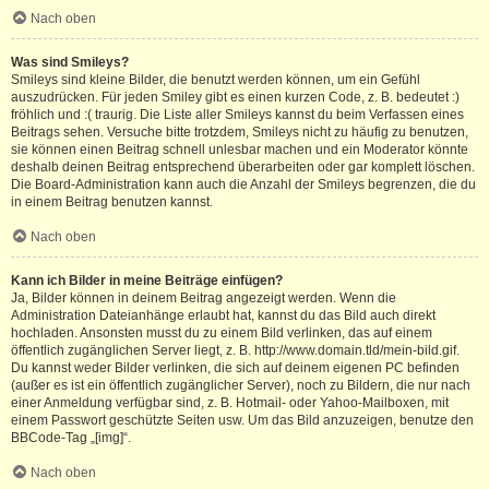
Nach oben
Was sind Smileys?
Smileys sind kleine Bilder, die benutzt werden können, um ein Gefühl
auszudrücken. Für jeden Smiley gibt es einen kurzen Code, z. B. bedeutet :)
fröhlich und :( traurig. Die Liste aller Smileys kannst du beim Verfassen eines
Beitrags sehen. Versuche bitte trotzdem, Smileys nicht zu häufig zu benutzen,
sie können einen Beitrag schnell unlesbar machen und ein Moderator könnte
deshalb deinen Beitrag entsprechend überarbeiten oder gar komplett löschen.
Die Board-Administration kann auch die Anzahl der Smileys begrenzen, die du
in einem Beitrag benutzen kannst.
Nach oben
Kann ich Bilder in meine Beiträge einfügen?
Ja, Bilder können in deinem Beitrag angezeigt werden. Wenn die
Administration Dateianhänge erlaubt hat, kannst du das Bild auch direkt
hochladen. Ansonsten musst du zu einem Bild verlinken, das auf einem
öffentlich zugänglichen Server liegt, z. B. http://www.domain.tld/mein-bild.gif.
Du kannst weder Bilder verlinken, die sich auf deinem eigenen PC befinden
(außer es ist ein öffentlich zugänglicher Server), noch zu Bildern, die nur nach
einer Anmeldung verfügbar sind, z. B. Hotmail- oder Yahoo-Mailboxen, mit
einem Passwort geschützte Seiten usw. Um das Bild anzuzeigen, benutze den
BBCode-Tag „[img]“.
Nach oben