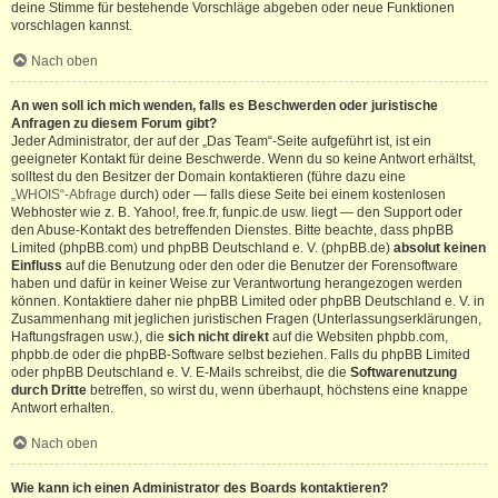
deine Stimme für bestehende Vorschläge abgeben oder neue Funktionen
vorschlagen kannst.
Nach oben
An wen soll ich mich wenden, falls es Beschwerden oder juristische
Anfragen zu diesem Forum gibt?
Jeder Administrator, der auf der „Das Team“-Seite aufgeführt ist, ist ein
geeigneter Kontakt für deine Beschwerde. Wenn du so keine Antwort erhältst,
solltest du den Besitzer der Domain kontaktieren (führe dazu eine
„WHOIS“-Abfrage
durch) oder — falls diese Seite bei einem kostenlosen
Webhoster wie z. B. Yahoo!, free.fr, funpic.de usw. liegt — den Support oder
den Abuse-Kontakt des betreffenden Dienstes. Bitte beachte, dass phpBB
Limited (phpBB.com) und phpBB Deutschland e. V. (phpBB.de)
absolut keinen
Einfluss
auf die Benutzung oder den oder die Benutzer der Forensoftware
haben und dafür in keiner Weise zur Verantwortung herangezogen werden
können. Kontaktiere daher nie phpBB Limited oder phpBB Deutschland e. V. in
Zusammenhang mit jeglichen juristischen Fragen (Unterlassungserklärungen,
Haftungsfragen usw.), die
sich nicht direkt
auf die Websiten phpbb.com,
phpbb.de oder die phpBB-Software selbst beziehen. Falls du phpBB Limited
oder phpBB Deutschland e. V. E-Mails schreibst, die die
Softwarenutzung
durch Dritte
betreffen, so wirst du, wenn überhaupt, höchstens eine knappe
Antwort erhalten.
Nach oben
Wie kann ich einen Administrator des Boards kontaktieren?