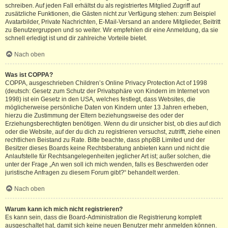
schreiben. Auf jeden Fall erhältst du als registriertes Mitglied Zugriff auf
zusätzliche Funktionen, die Gästen nicht zur Verfügung stehen: zum Beispiel
Avatarbilder, Private Nachrichten, E-Mail-Versand an andere Mitglieder, Beitritt
zu Benutzergruppen und so weiter. Wir empfehlen dir eine Anmeldung, da sie
schnell erledigt ist und dir zahlreiche Vorteile bietet.
Nach oben
Was ist COPPA?
COPPA, ausgeschrieben Children’s Online Privacy Protection Act of 1998
(deutsch: Gesetz zum Schutz der Privatsphäre von Kindern im Internet von
1998) ist ein Gesetz in den USA, welches festlegt, dass Websites, die
möglicherweise persönliche Daten von Kindern unter 13 Jahren erheben,
hierzu die Zustimmung der Eltern beziehungsweise des oder der
Erziehungsberechtigten benötigen. Wenn du dir unsicher bist, ob dies auf dich
oder die Website, auf der du dich zu registrieren versuchst, zutrifft, ziehe einen
rechtlichen Beistand zu Rate. Bitte beachte, dass phpBB Limited und der
Besitzer dieses Boards keine Rechtsberatung anbieten kann und nicht die
Anlaufstelle für Rechtsangelegenheiten jeglicher Art ist; außer solchen, die
unter der Frage „An wen soll ich mich wenden, falls es Beschwerden oder
juristische Anfragen zu diesem Forum gibt?“ behandelt werden.
Nach oben
Warum kann ich mich nicht registrieren?
Es kann sein, dass die Board-Administration die Registrierung komplett
ausgeschaltet hat, damit sich keine neuen Benutzer mehr anmelden können.