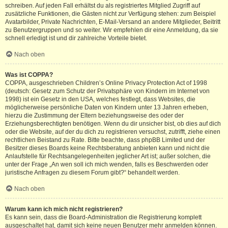
schreiben. Auf jeden Fall erhältst du als registriertes Mitglied Zugriff auf
zusätzliche Funktionen, die Gästen nicht zur Verfügung stehen: zum Beispiel
Avatarbilder, Private Nachrichten, E-Mail-Versand an andere Mitglieder, Beitritt
zu Benutzergruppen und so weiter. Wir empfehlen dir eine Anmeldung, da sie
schnell erledigt ist und dir zahlreiche Vorteile bietet.
Nach oben
Was ist COPPA?
COPPA, ausgeschrieben Children’s Online Privacy Protection Act of 1998
(deutsch: Gesetz zum Schutz der Privatsphäre von Kindern im Internet von
1998) ist ein Gesetz in den USA, welches festlegt, dass Websites, die
möglicherweise persönliche Daten von Kindern unter 13 Jahren erheben,
hierzu die Zustimmung der Eltern beziehungsweise des oder der
Erziehungsberechtigten benötigen. Wenn du dir unsicher bist, ob dies auf dich
oder die Website, auf der du dich zu registrieren versuchst, zutrifft, ziehe einen
rechtlichen Beistand zu Rate. Bitte beachte, dass phpBB Limited und der
Besitzer dieses Boards keine Rechtsberatung anbieten kann und nicht die
Anlaufstelle für Rechtsangelegenheiten jeglicher Art ist; außer solchen, die
unter der Frage „An wen soll ich mich wenden, falls es Beschwerden oder
juristische Anfragen zu diesem Forum gibt?“ behandelt werden.
Nach oben
Warum kann ich mich nicht registrieren?
Es kann sein, dass die Board-Administration die Registrierung komplett
ausgeschaltet hat, damit sich keine neuen Benutzer mehr anmelden können.