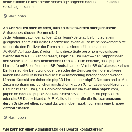
deine Stimme für bestehende Vorschläge abgeben oder neue Funktionen
vorschlagen kannst.
Nach oben
An wen soll ich mich wenden, falls es Beschwerden oder juristische
Anfragen zu diesem Forum gibt?
Jeder Administrator, der auf der „Das Team“-Seite aufgeführt ist, ist ein
geeigneter Kontakt für deine Beschwerde. Wenn du so keine Antwort erhältst,
solltest du den Besitzer der Domain kontaktieren (führe dazu eine
„WHOIS“-Abfrage
durch) oder — falls diese Seite bei einem kostenlosen
Webhoster wie z. B. Yahoo!, free.fr, funpic.de usw. liegt — den Support oder
den Abuse-Kontakt des betreffenden Dienstes. Bitte beachte, dass phpBB
Limited (phpBB.com) und phpBB Deutschland e. V. (phpBB.de)
absolut keinen
Einfluss
auf die Benutzung oder den oder die Benutzer der Forensoftware
haben und dafür in keiner Weise zur Verantwortung herangezogen werden
können. Kontaktiere daher nie phpBB Limited oder phpBB Deutschland e. V. in
Zusammenhang mit jeglichen juristischen Fragen (Unterlassungserklärungen,
Haftungsfragen usw.), die
sich nicht direkt
auf die Websiten phpbb.com,
phpbb.de oder die phpBB-Software selbst beziehen. Falls du phpBB Limited
oder phpBB Deutschland e. V. E-Mails schreibst, die die
Softwarenutzung
durch Dritte
betreffen, so wirst du, wenn überhaupt, höchstens eine knappe
Antwort erhalten.
Nach oben
Wie kann ich einen Administrator des Boards kontaktieren?