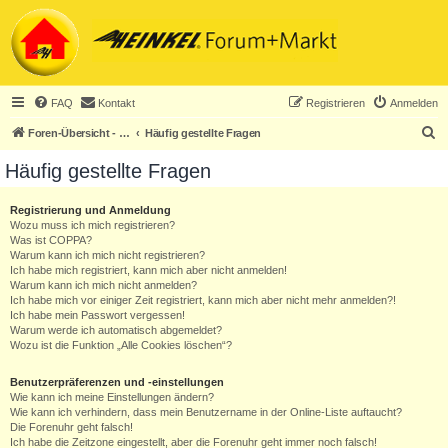
FAQ
Kontakt
Registrieren
Anmelden
S
Foren-Übersicht - ACHTUNG! Neuregistrierung nur noch für Heinkel-Club-Mitglieder!
Häufig gestellte Fragen
u
Häufig gestellte Fragen
c
h
Registrierung und Anmeldung
Wozu muss ich mich registrieren?
e
Was ist COPPA?
Warum kann ich mich nicht registrieren?
Ich habe mich registriert, kann mich aber nicht anmelden!
Warum kann ich mich nicht anmelden?
Ich habe mich vor einiger Zeit registriert, kann mich aber nicht mehr anmelden?!
Ich habe mein Passwort vergessen!
Warum werde ich automatisch abgemeldet?
Wozu ist die Funktion „Alle Cookies löschen“?
Benutzerpräferenzen und -einstellungen
Wie kann ich meine Einstellungen ändern?
Wie kann ich verhindern, dass mein Benutzername in der Online-Liste auftaucht?
Die Forenuhr geht falsch!
Ich habe die Zeitzone eingestellt, aber die Forenuhr geht immer noch falsch!