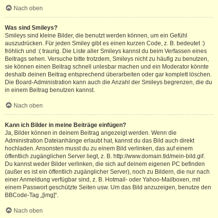
Nach oben
Was sind Smileys?
Smileys sind kleine Bilder, die benutzt werden können, um ein Gefühl
auszudrücken. Für jeden Smiley gibt es einen kurzen Code, z. B. bedeutet :)
fröhlich und :( traurig. Die Liste aller Smileys kannst du beim Verfassen eines
Beitrags sehen. Versuche bitte trotzdem, Smileys nicht zu häufig zu benutzen,
sie können einen Beitrag schnell unlesbar machen und ein Moderator könnte
deshalb deinen Beitrag entsprechend überarbeiten oder gar komplett löschen.
Die Board-Administration kann auch die Anzahl der Smileys begrenzen, die du
in einem Beitrag benutzen kannst.
Nach oben
Kann ich Bilder in meine Beiträge einfügen?
Ja, Bilder können in deinem Beitrag angezeigt werden. Wenn die
Administration Dateianhänge erlaubt hat, kannst du das Bild auch direkt
hochladen. Ansonsten musst du zu einem Bild verlinken, das auf einem
öffentlich zugänglichen Server liegt, z. B. http://www.domain.tld/mein-bild.gif.
Du kannst weder Bilder verlinken, die sich auf deinem eigenen PC befinden
(außer es ist ein öffentlich zugänglicher Server), noch zu Bildern, die nur nach
einer Anmeldung verfügbar sind, z. B. Hotmail- oder Yahoo-Mailboxen, mit
einem Passwort geschützte Seiten usw. Um das Bild anzuzeigen, benutze den
BBCode-Tag „[img]“.
Nach oben