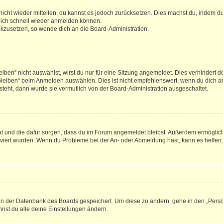
 nicht wieder mitteilen, du kannst es jedoch zurücksetzen. Dies machst du, indem 
 dich schnell wieder anmelden können.
ückzusetzen, so wende dich an die Board-Administration.
en“ nicht auswählst, wirst du nur für eine Sitzung angemeldet. Dies verhindert 
leiben“ beim Anmelden auswählen. Dies ist nicht empfehlenswert, wenn du dich an
 steht, dann wurde sie vermutlich von der Board-Administration ausgeschaltet.
 hat und die dafür sorgen, dass du im Forum angemeldet bleibst. Außerdem ermögli
tiviert wurden. Wenn du Probleme bei der An- oder Abmeldung hast, kann es helfen
n in der Datenbank des Boards gespeichert. Um diese zu ändern, gehe in den „Persö
nst du alle deine Einstellungen ändern.