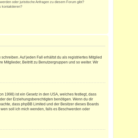
hwerden oder juristische Anfragen zu diesem Forum gibt?
s kontaktieren?
chreiben. Auf jeden Fall erhältst du als registriertes Mitglied
e Mitglieder, Beitritt zu Benutzergruppen und so weiter. Wir
n 1998) ist ein Gesetz in den USA, welches festlegt, dass
der der Erziehungsberechtigten benötigen. Wenn du dir
te beachte, dass phpBB Limited und der Besitzer dieses Boards
An wen soll ich mich wenden, falls es Beschwerden oder