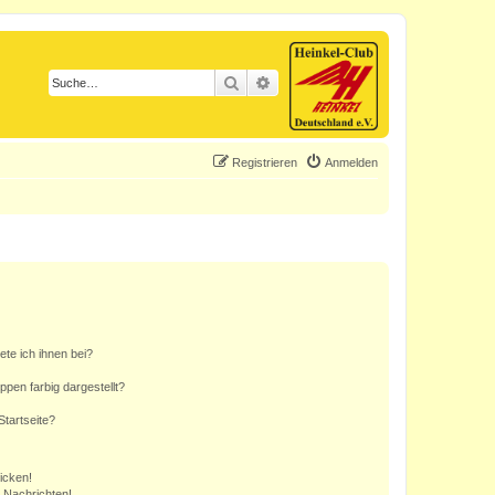
Suche
Erweiterte Suche
Registrieren
Anmelden
ete ich ihnen bei?
en farbig dargestellt?
tartseite?
icken!
 Nachrichten!