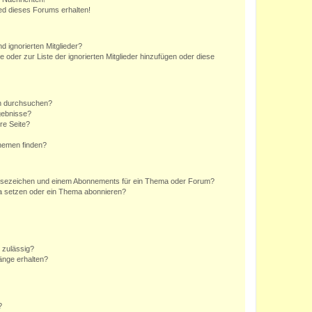
ed dieses Forums erhalten!
d ignorierten Mitglieder?
e oder zur Liste der ignorierten Mitglieder hinzufügen oder diese
en durchsuchen?
gebnisse?
re Seite?
hemen finden?
esezeichen und einem Abonnements für ein Thema oder Forum?
a setzen oder ein Thema abonnieren?
 zulässig?
hänge erhalten?
?