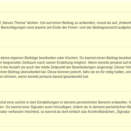
„Neues Thema“ klicken. Um auf einen Beitrag zu antworten, musst du auf „Antworte
e Berechtigungen sind jeweils am Ende der Foren- und der Beitragsansicht aufgeliste
r deine eigenen Beiträge bearbeiten oder löschen. Du kannst einen Beitrag bearbe
inen begrenzten Zeitraum nach seiner Erstellung möglich. Wenn bereits jemand auf de
 die Anzahl als auch der letzte Zeitpunkt der Bearbeitungen angezeigt. Dieser Hi
en Beitrag überarbeitet hat. Diese können jedoch, falls sie es für nötig halten, ei
hen können, wenn bereits jemand darauf geantwortet hat.
st eine solche in den Einstellungen in deinem persönlichen Bereich entwerfen. Na
eren. Du kannst eine Signatur auch hinzufügen, indem du in deinem persönlichen 
atur verfassen möchtest, so kannst du dort einfach das Kontrollkästchen „Signatu