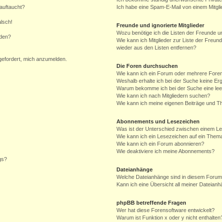
auftaucht?
Ich habe eine Spam-E-Mail von einem Mitgli
alsch!
Freunde und ignorierte Mitglieder
Wozu benötige ich die Listen der Freunde un
rden?
Wie kann ich Mitglieder zur Liste der Freund
wieder aus den Listen entfernen?
fgefordert, mich anzumelden.
Die Foren durchsuchen
Wie kann ich ein Forum oder mehrere For
Weshalb erhalte ich bei der Suche keine Er
Warum bekomme ich bei der Suche eine lee
Wie kann ich nach Mitgliedern suchen?
Wie kann ich meine eigenen Beiträge und T
Abonnements und Lesezeichen
Was ist der Unterschied zwischen einem L
Wie kann ich ein Lesezeichen auf ein Them
Wie kann ich ein Forum abonnieren?
Wie deaktiviere ich meine Abonnements?
gs?
Dateianhänge
Welche Dateianhänge sind in diesem Forum
Kann ich eine Übersicht all meiner Dateian
phpBB betreffende Fragen
Wer hat diese Forensoftware entwickelt?
Warum ist Funktion x oder y nicht enthalten