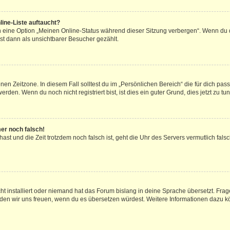
ine-Liste auftaucht?
n eine Option „Meinen Online-Status während dieser Sitzung verbergen“. Wenn du d
st dann als unsichtbarer Besucher gezählt.
en Zeitzone. In diesem Fall solltest du im „Persönlichen Bereich“ die für dich passe
den. Wenn du noch nicht registriert bist, ist dies ein guter Grund, dies jetzt zu tun
mer noch falsch!
t hast und die Zeit trotzdem noch falsch ist, geht die Uhr des Servers vermutlich fal
t installiert oder niemand hat das Forum bislang in deine Sprache übersetzt. Frag
, würden wir uns freuen, wenn du es übersetzen würdest. Weitere Informationen dazu