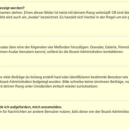
gezeigt werden?
amen stehen. Eines dieser Bilder ist meist mit deinem Rang verknüpft: Oft sind di
ld wird auch als „Avatar“ bezeichnet. Es handelt sich hierbei in der Regel um ein
 Avatar über eine der folgenden vier Methoden hinzufügen: Gravatar, Galerie, Rem
en Avatar benutzen kannst, solltest du die Board-Administration kontaktieren.
viele Beiträge du bislang erstellt hast oder identifizieren bestimmte Benutzer w
 Board-Administration festgelegt wurden. Bitte schreibe keine sinnlosen Beiträge
wird deinen Rang unter Umständen einfach wieder zurücksetzen.
rde ich aufgefordert, mich anzumelden.
ion für Nachrichten an andere Benutzer nutzen, falls diese von der Board-Administ