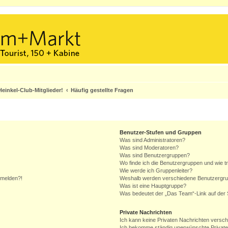
einkel-Club-Mitglieder!
Häufig gestellte Fragen
Benutzer-Stufen und Gruppen
Was sind Administratoren?
Was sind Moderatoren?
Was sind Benutzergruppen?
Wo finde ich die Benutzergruppen und wie tr
Wie werde ich Gruppenleiter?
anmelden?!
Weshalb werden verschiedene Benutzergrupp
Was ist eine Hauptgruppe?
Was bedeutet der „Das Team“-Link auf der S
Private Nachrichten
Ich kann keine Privaten Nachrichten versch
Ich bekomme ständig unerwünschte Private