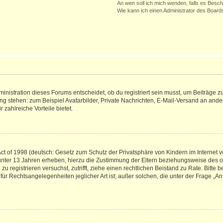
An wen soll ich mich wenden, falls es Besc
Wie kann ich einen Administrator des Board
istration dieses Forums entscheidet, ob du registriert sein musst, um Beiträge zu s
ung stehen: zum Beispiel Avatarbilder, Private Nachrichten, E-Mail-Versand an ander
 zahlreiche Vorteile bietet.
t of 1998 (deutsch: Gesetz zum Schutz der Privatsphäre von Kindern im Internet vo
unter 13 Jahren erheben, hierzu die Zustimmung der Eltern beziehungsweise des o
h zu registrieren versuchst, zutrifft, ziehe einen rechtlichen Beistand zu Rate. Bit
für Rechtsangelegenheiten jeglicher Art ist; außer solchen, die unter der Frage „
.