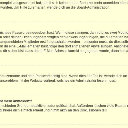
g komplett ausgeschaltet hat, damit sich keine neuen Benutzer mehr anmelden könn
 wurden. Um Hilfe zu erhalten, wende dich an die Board-Administration.
 richtige Passwort eingegeben hast. Wenn diese stimmen, dann gibt es zwei Mögl
tern oder deiner Erziehungsberechtigten den Anweisungen folgen, die du erhalten ha
u angemeldeten Mitglieder erst freigeschaltet werden – entweder musst du dies selbs
. Wenn du eine E-Mail erhalten hast, folge den dort enthaltenen Anweisungen. Ansons
 dir sicher bist, dass deine E-Mail-Adresse korrekt eingegeben wurde, dann kontak
Benutzername und dein Passwort richtig sind. Wenn dies der Fall ist, wende dich a
ionsproblem mit der Website vorliegt, welches ein Administrator lösen muss.
icht mehr anmelden?!
erschieden Gründen deaktiviert oder gelöscht hat. Außerdem löschen viele Boards r
triere dich einfach erneut und nimm aktiv an den Diskussionen teil!