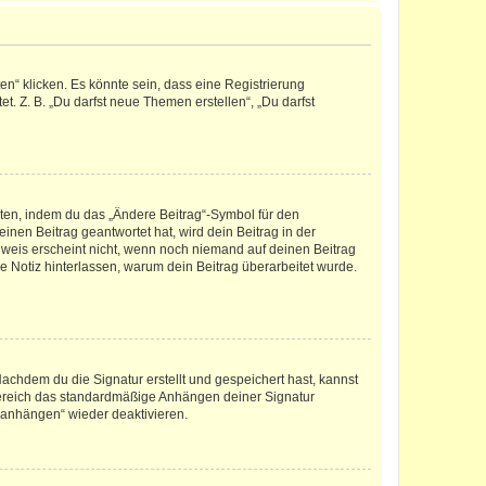
n“ klicken. Es könnte sein, dass eine Registrierung
t. Z. B. „Du darfst neue Themen erstellen“, „Du darfst
iten, indem du das „Ändere Beitrag“-Symbol für den
inen Beitrag geantwortet hat, wird dein Beitrag in der
nweis erscheint nicht, wenn noch niemand auf deinen Beitrag
ne Notiz hinterlassen, warum dein Beitrag überarbeitet wurde.
chdem du die Signatur erstellt und gespeichert hast, kannst
Bereich das standardmäßige Anhängen deiner Signatur
r anhängen“ wieder deaktivieren.