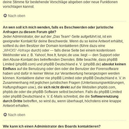
deine Stimme für bestehende Vorschläge abgeben oder neue Funktionen
vorschlagen kannst.
Nach oben
An wen soll ich mich wenden, falls es Beschwerden oder juristische
Anfragen zu diesem Forum gibt?
Jeder Administrator, der auf der „Das Team“-Seite aufgeführt ist, ist ein
geeigneter Kontakt für deine Beschwerde. Wenn du so keine Antwort erhältst,
solltest du den Besitzer der Domain kontaktieren (führe dazu eine
„WHOIS“-Abfrage
durch) oder — falls diese Seite bei einem kostenlosen
Webhoster wie z. B. Yahoo!, free.fr, funpic.de usw. liegt — den Support oder
den Abuse-Kontakt des betreffenden Dienstes. Bitte beachte, dass phpBB
Limited (phpBB.com) und phpBB Deutschland e. V. (phpBB.de)
absolut keinen
Einfluss
auf die Benutzung oder den oder die Benutzer der Forensoftware
haben und dafür in keiner Weise zur Verantwortung herangezogen werden
können. Kontaktiere daher nie phpBB Limited oder phpBB Deutschland e. V. in
Zusammenhang mit jeglichen juristischen Fragen (Unterlassungserklärungen,
Haftungsfragen usw.), die
sich nicht direkt
auf die Websiten phpbb.com,
phpbb.de oder die phpBB-Software selbst beziehen. Falls du phpBB Limited
oder phpBB Deutschland e. V. E-Mails schreibst, die die
Softwarenutzung
durch Dritte
betreffen, so wirst du, wenn überhaupt, höchstens eine knappe
Antwort erhalten.
Nach oben
Wie kann ich einen Administrator des Boards kontaktieren?