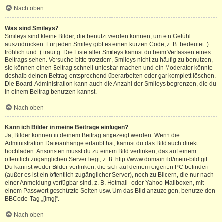
Nach oben
Was sind Smileys?
Smileys sind kleine Bilder, die benutzt werden können, um ein Gefühl
auszudrücken. Für jeden Smiley gibt es einen kurzen Code, z. B. bedeutet :)
fröhlich und :( traurig. Die Liste aller Smileys kannst du beim Verfassen eines
Beitrags sehen. Versuche bitte trotzdem, Smileys nicht zu häufig zu benutzen,
sie können einen Beitrag schnell unlesbar machen und ein Moderator könnte
deshalb deinen Beitrag entsprechend überarbeiten oder gar komplett löschen.
Die Board-Administration kann auch die Anzahl der Smileys begrenzen, die du
in einem Beitrag benutzen kannst.
Nach oben
Kann ich Bilder in meine Beiträge einfügen?
Ja, Bilder können in deinem Beitrag angezeigt werden. Wenn die
Administration Dateianhänge erlaubt hat, kannst du das Bild auch direkt
hochladen. Ansonsten musst du zu einem Bild verlinken, das auf einem
öffentlich zugänglichen Server liegt, z. B. http://www.domain.tld/mein-bild.gif.
Du kannst weder Bilder verlinken, die sich auf deinem eigenen PC befinden
(außer es ist ein öffentlich zugänglicher Server), noch zu Bildern, die nur nach
einer Anmeldung verfügbar sind, z. B. Hotmail- oder Yahoo-Mailboxen, mit
einem Passwort geschützte Seiten usw. Um das Bild anzuzeigen, benutze den
BBCode-Tag „[img]“.
Nach oben