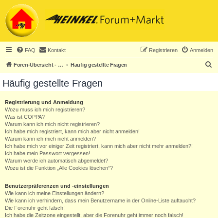
FAQ
Kontakt
Registrieren
Anmelden
S
Foren-Übersicht - ACHTUNG! Neuregistrierung nur noch für Heinkel-Club-Mitglieder!
Häufig gestellte Fragen
u
Häufig gestellte Fragen
c
h
Registrierung und Anmeldung
Wozu muss ich mich registrieren?
e
Was ist COPPA?
Warum kann ich mich nicht registrieren?
Ich habe mich registriert, kann mich aber nicht anmelden!
Warum kann ich mich nicht anmelden?
Ich habe mich vor einiger Zeit registriert, kann mich aber nicht mehr anmelden?!
Ich habe mein Passwort vergessen!
Warum werde ich automatisch abgemeldet?
Wozu ist die Funktion „Alle Cookies löschen“?
Benutzerpräferenzen und -einstellungen
Wie kann ich meine Einstellungen ändern?
Wie kann ich verhindern, dass mein Benutzername in der Online-Liste auftaucht?
Die Forenuhr geht falsch!
Ich habe die Zeitzone eingestellt, aber die Forenuhr geht immer noch falsch!