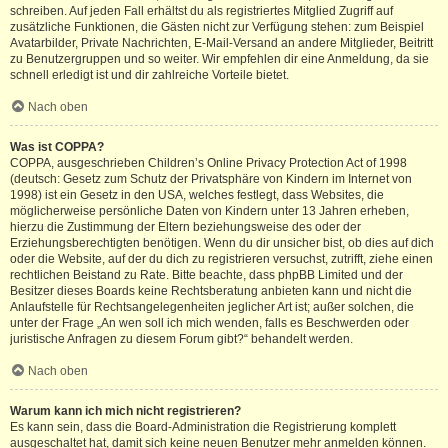
schreiben. Auf jeden Fall erhältst du als registriertes Mitglied Zugriff auf
zusätzliche Funktionen, die Gästen nicht zur Verfügung stehen: zum Beispiel
Avatarbilder, Private Nachrichten, E-Mail-Versand an andere Mitglieder, Beitritt
zu Benutzergruppen und so weiter. Wir empfehlen dir eine Anmeldung, da sie
schnell erledigt ist und dir zahlreiche Vorteile bietet.
Nach oben
Was ist COPPA?
COPPA, ausgeschrieben Children’s Online Privacy Protection Act of 1998
(deutsch: Gesetz zum Schutz der Privatsphäre von Kindern im Internet von
1998) ist ein Gesetz in den USA, welches festlegt, dass Websites, die
möglicherweise persönliche Daten von Kindern unter 13 Jahren erheben,
hierzu die Zustimmung der Eltern beziehungsweise des oder der
Erziehungsberechtigten benötigen. Wenn du dir unsicher bist, ob dies auf dich
oder die Website, auf der du dich zu registrieren versuchst, zutrifft, ziehe einen
rechtlichen Beistand zu Rate. Bitte beachte, dass phpBB Limited und der
Besitzer dieses Boards keine Rechtsberatung anbieten kann und nicht die
Anlaufstelle für Rechtsangelegenheiten jeglicher Art ist; außer solchen, die
unter der Frage „An wen soll ich mich wenden, falls es Beschwerden oder
juristische Anfragen zu diesem Forum gibt?“ behandelt werden.
Nach oben
Warum kann ich mich nicht registrieren?
Es kann sein, dass die Board-Administration die Registrierung komplett
ausgeschaltet hat, damit sich keine neuen Benutzer mehr anmelden können.