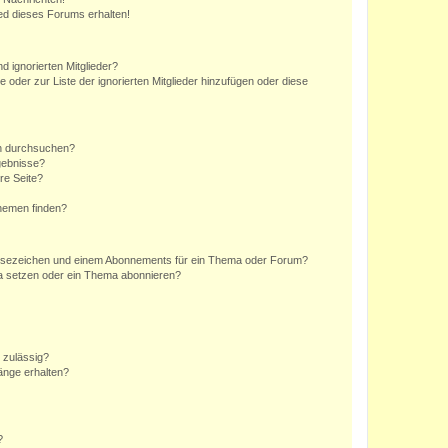
ed dieses Forums erhalten!
d ignorierten Mitglieder?
e oder zur Liste der ignorierten Mitglieder hinzufügen oder diese
en durchsuchen?
gebnisse?
re Seite?
hemen finden?
esezeichen und einem Abonnements für ein Thema oder Forum?
a setzen oder ein Thema abonnieren?
 zulässig?
hänge erhalten?
?