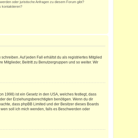
hwerden oder juristische Anfragen zu diesem Forum gibt?
s kontaktieren?
chreiben. Auf jeden Fall erhältst du als registriertes Mitglied
e Mitglieder, Beitritt zu Benutzergruppen und so weiter. Wir
n 1998) ist ein Gesetz in den USA, welches festlegt, dass
der der Erziehungsberechtigten benötigen. Wenn du dir
te beachte, dass phpBB Limited und der Besitzer dieses Boards
An wen soll ich mich wenden, falls es Beschwerden oder