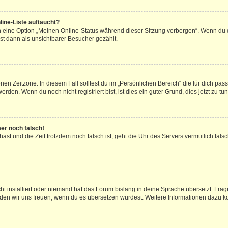
ine-Liste auftaucht?
n eine Option „Meinen Online-Status während dieser Sitzung verbergen“. Wenn du d
st dann als unsichtbarer Besucher gezählt.
en Zeitzone. In diesem Fall solltest du im „Persönlichen Bereich“ die für dich passe
den. Wenn du noch nicht registriert bist, ist dies ein guter Grund, dies jetzt zu tun
mer noch falsch!
t hast und die Zeit trotzdem noch falsch ist, geht die Uhr des Servers vermutlich fal
t installiert oder niemand hat das Forum bislang in deine Sprache übersetzt. Frag
, würden wir uns freuen, wenn du es übersetzen würdest. Weitere Informationen dazu