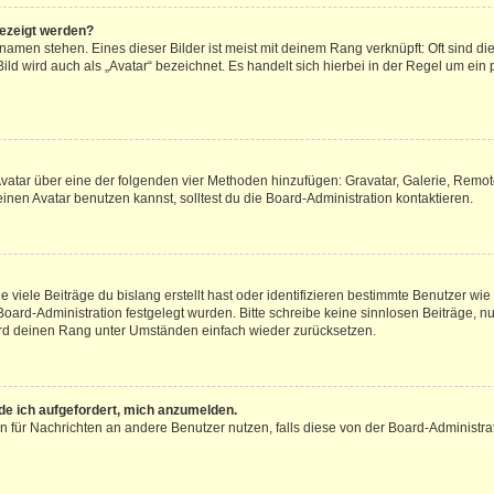
gezeigt werden?
amen stehen. Eines dieser Bilder ist meist mit deinem Rang verknüpft: Oft sind di
ld wird auch als „Avatar“ bezeichnet. Es handelt sich hierbei in der Regel um ein
 Avatar über eine der folgenden vier Methoden hinzufügen: Gravatar, Galerie, Rem
en Avatar benutzen kannst, solltest du die Board-Administration kontaktieren.
viele Beiträge du bislang erstellt hast oder identifizieren bestimmte Benutzer w
 Board-Administration festgelegt wurden. Bitte schreibe keine sinnlosen Beiträge
wird deinen Rang unter Umständen einfach wieder zurücksetzen.
rde ich aufgefordert, mich anzumelden.
ion für Nachrichten an andere Benutzer nutzen, falls diese von der Board-Administ