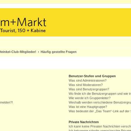
einkel-Club-Mitglieder!
Häufig gestellte Fragen
Benutzer-Stufen und Gruppen
Was sind Administratoren?
Was sind Moderatoren?
Was sind Benutzergruppen?
Wo finde ich die Benutzergruppen und wie tr
Wie werde ich Gruppenleiter?
anmelden?!
Weshalb werden verschiedene Benutzergrupp
Was ist eine Hauptgruppe?
Was bedeutet der „Das Team“-Link auf der S
Private Nachrichten
Ich kann keine Privaten Nachrichten versch
Ich bekomme ständig unerwünschte Private