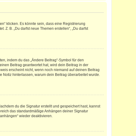
n“ klicken. Es könnte sein, dass eine Registrierung
t. Z. B. „Du darfst neue Themen erstellen“, „Du darfst
iten, indem du das „Ändere Beitrag“-Symbol für den
inen Beitrag geantwortet hat, wird dein Beitrag in der
nweis erscheint nicht, wenn noch niemand auf deinen Beitrag
ne Notiz hinterlassen, warum dein Beitrag überarbeitet wurde.
chdem du die Signatur erstellt und gespeichert hast, kannst
Bereich das standardmäßige Anhängen deiner Signatur
r anhängen“ wieder deaktivieren.