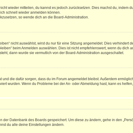
 nicht wieder mitteilen, du kannst es jedoch zurücksetzen. Dies machst du, indem 
 dich schnell wieder anmelden können.
ückzusetzen, so wende dich an die Board-Administration.
en“ nicht auswählst, wirst du nur für eine Sitzung angemeldet. Dies verhindert 
leiben“ beim Anmelden auswählen. Dies ist nicht empfehlenswert, wenn du dich an
 steht, dann wurde sie vermutlich von der Board-Administration ausgeschaltet.
 hat und die dafür sorgen, dass du im Forum angemeldet bleibst. Außerdem ermögli
tiviert wurden. Wenn du Probleme bei der An- oder Abmeldung hast, kann es helfen
n in der Datenbank des Boards gespeichert. Um diese zu ändern, gehe in den „Persö
nst du alle deine Einstellungen ändern.