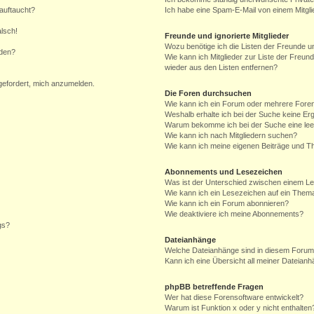
auftaucht?
Ich habe eine Spam-E-Mail von einem Mitgli
alsch!
Freunde und ignorierte Mitglieder
Wozu benötige ich die Listen der Freunde un
rden?
Wie kann ich Mitglieder zur Liste der Freund
wieder aus den Listen entfernen?
fgefordert, mich anzumelden.
Die Foren durchsuchen
Wie kann ich ein Forum oder mehrere For
Weshalb erhalte ich bei der Suche keine Er
Warum bekomme ich bei der Suche eine lee
Wie kann ich nach Mitgliedern suchen?
Wie kann ich meine eigenen Beiträge und T
Abonnements und Lesezeichen
Was ist der Unterschied zwischen einem L
Wie kann ich ein Lesezeichen auf ein Them
Wie kann ich ein Forum abonnieren?
Wie deaktiviere ich meine Abonnements?
gs?
Dateianhänge
Welche Dateianhänge sind in diesem Forum
Kann ich eine Übersicht all meiner Dateian
phpBB betreffende Fragen
Wer hat diese Forensoftware entwickelt?
Warum ist Funktion x oder y nicht enthalten