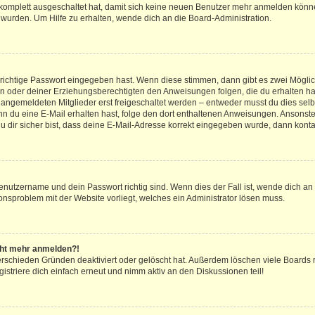
g komplett ausgeschaltet hat, damit sich keine neuen Benutzer mehr anmelden könn
 wurden. Um Hilfe zu erhalten, wende dich an die Board-Administration.
 richtige Passwort eingegeben hast. Wenn diese stimmen, dann gibt es zwei Mögl
tern oder deiner Erziehungsberechtigten den Anweisungen folgen, die du erhalten ha
u angemeldeten Mitglieder erst freigeschaltet werden – entweder musst du dies selbs
. Wenn du eine E-Mail erhalten hast, folge den dort enthaltenen Anweisungen. Ansons
 dir sicher bist, dass deine E-Mail-Adresse korrekt eingegeben wurde, dann kontak
Benutzername und dein Passwort richtig sind. Wenn dies der Fall ist, wende dich a
ionsproblem mit der Website vorliegt, welches ein Administrator lösen muss.
icht mehr anmelden?!
erschieden Gründen deaktiviert oder gelöscht hat. Außerdem löschen viele Boards r
triere dich einfach erneut und nimm aktiv an den Diskussionen teil!