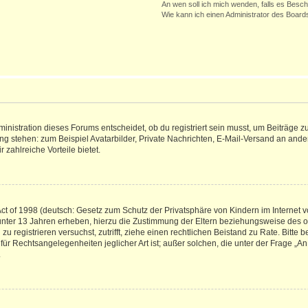
An wen soll ich mich wenden, falls es Besc
Wie kann ich einen Administrator des Board
istration dieses Forums entscheidet, ob du registriert sein musst, um Beiträge zu s
ung stehen: zum Beispiel Avatarbilder, Private Nachrichten, E-Mail-Versand an ander
 zahlreiche Vorteile bietet.
t of 1998 (deutsch: Gesetz zum Schutz der Privatsphäre von Kindern im Internet vo
unter 13 Jahren erheben, hierzu die Zustimmung der Eltern beziehungsweise des o
h zu registrieren versuchst, zutrifft, ziehe einen rechtlichen Beistand zu Rate. Bit
für Rechtsangelegenheiten jeglicher Art ist; außer solchen, die unter der Frage „
.