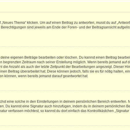
„Neues Thema“ klicken. Um auf einen Beitrag zu antworten, musst du auf „Antworte
e Berechtigungen sind jeweils am Ende der Foren- und der Beitragsansicht aufgeliste
r deine eigenen Beiträge bearbeiten oder löschen. Du kannst einen Beitrag bearbe
inen begrenzten Zeitraum nach seiner Erstellung möglich. Wenn bereits jemand auf de
 die Anzahl als auch der letzte Zeitpunkt der Bearbeitungen angezeigt. Dieser Hi
en Beitrag überarbeitet hat. Diese können jedoch, falls sie es für nötig halten, ei
hen können, wenn bereits jemand darauf geantwortet hat.
st eine solche in den Einstellungen in deinem persönlichen Bereich entwerfen. Na
eren. Du kannst eine Signatur auch hinzufügen, indem du in deinem persönlichen 
atur verfassen möchtest, so kannst du dort einfach das Kontrollkästchen „Signatu