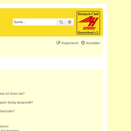
Suche
Erweiterte Suche
Registrieren
Anmelden
ete ich ihnen bei?
en farbig dargestellt?
tartseite?
icken!
 Nachrichten!