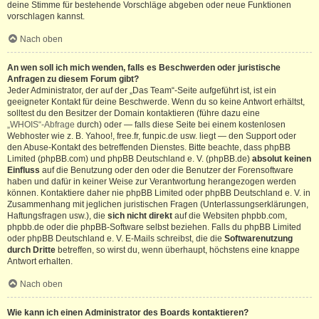
deine Stimme für bestehende Vorschläge abgeben oder neue Funktionen
vorschlagen kannst.
Nach oben
An wen soll ich mich wenden, falls es Beschwerden oder juristische
Anfragen zu diesem Forum gibt?
Jeder Administrator, der auf der „Das Team“-Seite aufgeführt ist, ist ein
geeigneter Kontakt für deine Beschwerde. Wenn du so keine Antwort erhältst,
solltest du den Besitzer der Domain kontaktieren (führe dazu eine
„WHOIS“-Abfrage
durch) oder — falls diese Seite bei einem kostenlosen
Webhoster wie z. B. Yahoo!, free.fr, funpic.de usw. liegt — den Support oder
den Abuse-Kontakt des betreffenden Dienstes. Bitte beachte, dass phpBB
Limited (phpBB.com) und phpBB Deutschland e. V. (phpBB.de)
absolut keinen
Einfluss
auf die Benutzung oder den oder die Benutzer der Forensoftware
haben und dafür in keiner Weise zur Verantwortung herangezogen werden
können. Kontaktiere daher nie phpBB Limited oder phpBB Deutschland e. V. in
Zusammenhang mit jeglichen juristischen Fragen (Unterlassungserklärungen,
Haftungsfragen usw.), die
sich nicht direkt
auf die Websiten phpbb.com,
phpbb.de oder die phpBB-Software selbst beziehen. Falls du phpBB Limited
oder phpBB Deutschland e. V. E-Mails schreibst, die die
Softwarenutzung
durch Dritte
betreffen, so wirst du, wenn überhaupt, höchstens eine knappe
Antwort erhalten.
Nach oben
Wie kann ich einen Administrator des Boards kontaktieren?