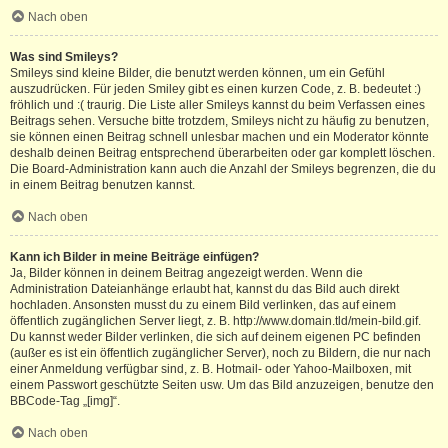
Nach oben
Was sind Smileys?
Smileys sind kleine Bilder, die benutzt werden können, um ein Gefühl
auszudrücken. Für jeden Smiley gibt es einen kurzen Code, z. B. bedeutet :)
fröhlich und :( traurig. Die Liste aller Smileys kannst du beim Verfassen eines
Beitrags sehen. Versuche bitte trotzdem, Smileys nicht zu häufig zu benutzen,
sie können einen Beitrag schnell unlesbar machen und ein Moderator könnte
deshalb deinen Beitrag entsprechend überarbeiten oder gar komplett löschen.
Die Board-Administration kann auch die Anzahl der Smileys begrenzen, die du
in einem Beitrag benutzen kannst.
Nach oben
Kann ich Bilder in meine Beiträge einfügen?
Ja, Bilder können in deinem Beitrag angezeigt werden. Wenn die
Administration Dateianhänge erlaubt hat, kannst du das Bild auch direkt
hochladen. Ansonsten musst du zu einem Bild verlinken, das auf einem
öffentlich zugänglichen Server liegt, z. B. http://www.domain.tld/mein-bild.gif.
Du kannst weder Bilder verlinken, die sich auf deinem eigenen PC befinden
(außer es ist ein öffentlich zugänglicher Server), noch zu Bildern, die nur nach
einer Anmeldung verfügbar sind, z. B. Hotmail- oder Yahoo-Mailboxen, mit
einem Passwort geschützte Seiten usw. Um das Bild anzuzeigen, benutze den
BBCode-Tag „[img]“.
Nach oben