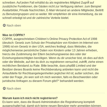
schreiben. Auf jeden Fall erhältst du als registriertes Mitglied Zugriff auf
zusätzliche Funktionen, die Gästen nicht zur Verfügung stehen: zum Beispiel
Avatarbilder, Private Nachrichten, E-Mail-Versand an andere Mitglieder, Beitritt
zu Benutzergruppen und so weiter. Wir empfehlen dir eine Anmeldung, da sie
schnell erledigt ist und dir zahlreiche Vorteile bietet.
Nach oben
Was ist COPPA?
COPPA, ausgeschrieben Children’s Online Privacy Protection Act of 1998
(deutsch: Gesetz zum Schutz der Privatsphäre von Kindern im Internet von
1998) ist ein Gesetz in den USA, welches festlegt, dass Websites, die
möglicherweise persönliche Daten von Kindern unter 13 Jahren erheben,
hierzu die Zustimmung der Eltern beziehungsweise des oder der
Erziehungsberechtigten benötigen. Wenn du dir unsicher bist, ob dies auf dich
oder die Website, auf der du dich zu registrieren versuchst, zutrifft, ziehe einen
rechtlichen Beistand zu Rate. Bitte beachte, dass phpBB Limited und der
Besitzer dieses Boards keine Rechtsberatung anbieten kann und nicht die
Anlaufstelle für Rechtsangelegenheiten jeglicher Art ist; außer solchen, die
unter der Frage „An wen soll ich mich wenden, falls es Beschwerden oder
juristische Anfragen zu diesem Forum gibt?“ behandelt werden.
Nach oben
Warum kann ich mich nicht registrieren?
Es kann sein, dass die Board-Administration die Registrierung komplett
ausgeschaltet hat, damit sich keine neuen Benutzer mehr anmelden können.