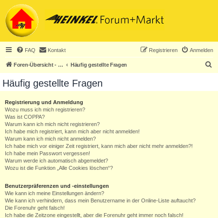
FAQ
Kontakt
Registrieren
Anmelden
S
Foren-Übersicht - ACHTUNG! Neuregistrierung nur noch für Heinkel-Club-Mitglieder!
Häufig gestellte Fragen
u
Häufig gestellte Fragen
c
h
Registrierung und Anmeldung
Wozu muss ich mich registrieren?
e
Was ist COPPA?
Warum kann ich mich nicht registrieren?
Ich habe mich registriert, kann mich aber nicht anmelden!
Warum kann ich mich nicht anmelden?
Ich habe mich vor einiger Zeit registriert, kann mich aber nicht mehr anmelden?!
Ich habe mein Passwort vergessen!
Warum werde ich automatisch abgemeldet?
Wozu ist die Funktion „Alle Cookies löschen“?
Benutzerpräferenzen und -einstellungen
Wie kann ich meine Einstellungen ändern?
Wie kann ich verhindern, dass mein Benutzername in der Online-Liste auftaucht?
Die Forenuhr geht falsch!
Ich habe die Zeitzone eingestellt, aber die Forenuhr geht immer noch falsch!