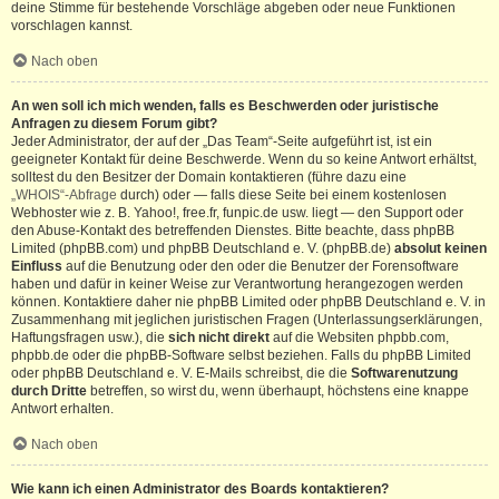
deine Stimme für bestehende Vorschläge abgeben oder neue Funktionen
vorschlagen kannst.
Nach oben
An wen soll ich mich wenden, falls es Beschwerden oder juristische
Anfragen zu diesem Forum gibt?
Jeder Administrator, der auf der „Das Team“-Seite aufgeführt ist, ist ein
geeigneter Kontakt für deine Beschwerde. Wenn du so keine Antwort erhältst,
solltest du den Besitzer der Domain kontaktieren (führe dazu eine
„WHOIS“-Abfrage
durch) oder — falls diese Seite bei einem kostenlosen
Webhoster wie z. B. Yahoo!, free.fr, funpic.de usw. liegt — den Support oder
den Abuse-Kontakt des betreffenden Dienstes. Bitte beachte, dass phpBB
Limited (phpBB.com) und phpBB Deutschland e. V. (phpBB.de)
absolut keinen
Einfluss
auf die Benutzung oder den oder die Benutzer der Forensoftware
haben und dafür in keiner Weise zur Verantwortung herangezogen werden
können. Kontaktiere daher nie phpBB Limited oder phpBB Deutschland e. V. in
Zusammenhang mit jeglichen juristischen Fragen (Unterlassungserklärungen,
Haftungsfragen usw.), die
sich nicht direkt
auf die Websiten phpbb.com,
phpbb.de oder die phpBB-Software selbst beziehen. Falls du phpBB Limited
oder phpBB Deutschland e. V. E-Mails schreibst, die die
Softwarenutzung
durch Dritte
betreffen, so wirst du, wenn überhaupt, höchstens eine knappe
Antwort erhalten.
Nach oben
Wie kann ich einen Administrator des Boards kontaktieren?