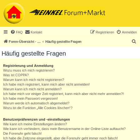
FAQ
Kontakt
Registrieren
Anmelden
S
Foren-Übersicht - ACHTUNG! Neuregistrierung nur noch für Heinkel-Club-Mitglieder!
Häufig gestellte Fragen
u
Häufig gestellte Fragen
c
h
Registrierung und Anmeldung
Wozu muss ich mich registrieren?
e
Was ist COPPA?
Warum kann ich mich nicht registrieren?
Ich habe mich registriert, kann mich aber nicht anmelden!
Warum kann ich mich nicht anmelden?
Ich habe mich vor einiger Zeit registriert, kann mich aber nicht mehr anmelden?!
Ich habe mein Passwort vergessen!
Warum werde ich automatisch abgemeldet?
Wozu ist die Funktion „Alle Cookies löschen“?
Benutzerpräferenzen und -einstellungen
Wie kann ich meine Einstellungen ändern?
Wie kann ich verhindern, dass mein Benutzername in der Online-Liste auftaucht?
Die Forenuhr geht falsch!
Ich habe die Zeitzone eingestellt, aber die Forenuhr geht immer noch falsch!