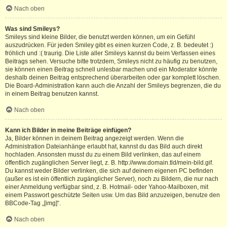
Nach oben
Was sind Smileys?
Smileys sind kleine Bilder, die benutzt werden können, um ein Gefühl
auszudrücken. Für jeden Smiley gibt es einen kurzen Code, z. B. bedeutet :)
fröhlich und :( traurig. Die Liste aller Smileys kannst du beim Verfassen eines
Beitrags sehen. Versuche bitte trotzdem, Smileys nicht zu häufig zu benutzen,
sie können einen Beitrag schnell unlesbar machen und ein Moderator könnte
deshalb deinen Beitrag entsprechend überarbeiten oder gar komplett löschen.
Die Board-Administration kann auch die Anzahl der Smileys begrenzen, die du
in einem Beitrag benutzen kannst.
Nach oben
Kann ich Bilder in meine Beiträge einfügen?
Ja, Bilder können in deinem Beitrag angezeigt werden. Wenn die
Administration Dateianhänge erlaubt hat, kannst du das Bild auch direkt
hochladen. Ansonsten musst du zu einem Bild verlinken, das auf einem
öffentlich zugänglichen Server liegt, z. B. http://www.domain.tld/mein-bild.gif.
Du kannst weder Bilder verlinken, die sich auf deinem eigenen PC befinden
(außer es ist ein öffentlich zugänglicher Server), noch zu Bildern, die nur nach
einer Anmeldung verfügbar sind, z. B. Hotmail- oder Yahoo-Mailboxen, mit
einem Passwort geschützte Seiten usw. Um das Bild anzuzeigen, benutze den
BBCode-Tag „[img]“.
Nach oben