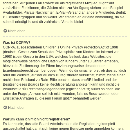
schreiben. Auf jeden Fall erhältst du als registriertes Mitglied Zugriff auf
zusätzliche Funktionen, die Gästen nicht zur Verfügung stehen: zum Beispiel
Avatarbilder, Private Nachrichten, E-Mail-Versand an andere Mitglieder, Beitritt
zu Benutzergruppen und so weiter. Wir empfehlen dir eine Anmeldung, da sie
schnell erledigt ist und dir zahlreiche Vorteile bietet.
Nach oben
Was ist COPPA?
COPPA, ausgeschrieben Children’s Online Privacy Protection Act of 1998
(deutsch: Gesetz zum Schutz der Privatsphäre von Kindern im Internet von
1998) ist ein Gesetz in den USA, welches festlegt, dass Websites, die
möglicherweise persönliche Daten von Kindern unter 13 Jahren erheben,
hierzu die Zustimmung der Eltern beziehungsweise des oder der
Erziehungsberechtigten benötigen. Wenn du dir unsicher bist, ob dies auf dich
oder die Website, auf der du dich zu registrieren versuchst, zutrifft, ziehe einen
rechtlichen Beistand zu Rate. Bitte beachte, dass phpBB Limited und der
Besitzer dieses Boards keine Rechtsberatung anbieten kann und nicht die
Anlaufstelle für Rechtsangelegenheiten jeglicher Art ist; außer solchen, die
unter der Frage „An wen soll ich mich wenden, falls es Beschwerden oder
juristische Anfragen zu diesem Forum gibt?“ behandelt werden.
Nach oben
Warum kann ich mich nicht registrieren?
Es kann sein, dass die Board-Administration die Registrierung komplett
ausgeschaltet hat, damit sich keine neuen Benutzer mehr anmelden können.